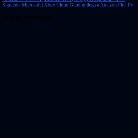
Navegación
Siguiente
Microsoft | Xbox Cloud Gaming llega a Amazon Fire TV
de
entradas
Deja un comentario