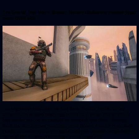
Los fans de Star Wars: Bounty Hunter finalmente pueden jugar
como Boba Fett
Los seguidores más leales de Star Wars: Bounty Hunter tal vez
recuerden un antiguo easter egg oculto en el juego: una textura de
baja resolución con un mensaje en aurebesh que decía «Entrega
todas las recompensas para jugar como Boba». Aunque el mensaje
existía, la función no, lo que significaba que, aunque completaran el
juego al 100 %, solo podían jugar como Jango Fett.