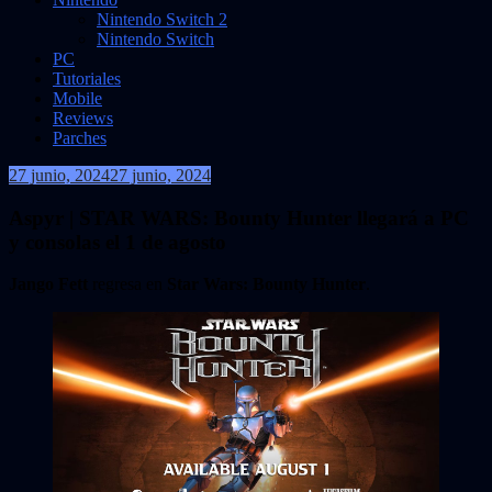
Nintendo Switch 2
Nintendo Switch
PC
Tutoriales
Mobile
Reviews
Parches
27 junio, 2024
27 junio, 2024
VidasInfinitas
Aspyr | STAR WARS: Bounty Hunter llegará a PC
y consolas el 1 de agosto
Jango Fett
regresa en
Star Wars: Bounty Hunter
.