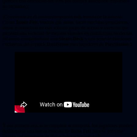
(precios con descuento del 10% por compra anticipada, impuestos
no incluidos).
¡Conviértete en el cazarrecompensas más temido de la galaxia!
Como
Jango Fett
, tendrás que saltar, hacer mochilas propulsoras,
trepar y maniobrar en este icónico juego de acción y aventura que
presenta una variedad de mejoras visuales en plataformas modernas,
así como compatibilidad con
Steam Deck
y una serie de funciones
exclusivas del joystick
DualSense
para jugadores de
PlayStation 5
.
Y por primera vez, si se completa la campaña, los jugadores pueden
desbloquear una nueva máscara de
Boba Fett
para su próxima
partida, ¡el easter egg de Boba Fett hecho realidad!