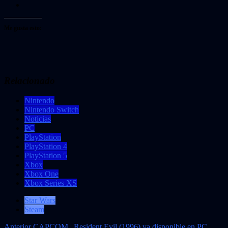
Me gusta esto:
Relacionado
Nintendo
Nintendo Switch
Noticias
PC
PlayStation
PlayStation 4
PlayStation 5
Xbox
Xbox One
Xbox Series XS
Star Wars
Steam
Anterior
CAPCOM | Resident Evil (1996) ya disponible en PC