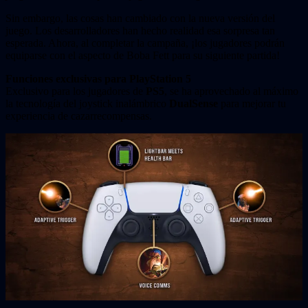
Sin embargo, las cosas han cambiado con la nueva versión del
juego. Los desarrolladores han hecho realidad esa sorpresa tan
esperada. Ahora, al completar la campaña, ¡los jugadores podrán
equiparse con el aspecto de Boba Fett para su siguiente partida!
Funciones exclusivas para PlayStation 5
Exclusivo para los jugadores de
PS5
, se ha aprovechado al máximo
la tecnología del joystick inalámbrico
DualSense
para mejorar tu
experiencia de cazarrecompensas.