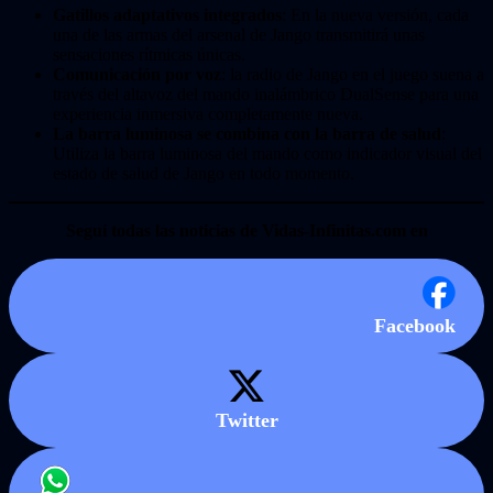
Gatillos adaptativos integrados
: En la nueva versión, cada
una de las armas del arsenal de Jango transmitirá unas
sensaciones rítmicas únicas.
Comunicación por voz
: la radio de Jango en el juego suena a
través del altavoz del mando inalámbrico DualSense para una
experiencia inmersiva completamente nueva.
La barra luminosa se combina con la barra de salud
:
Utiliza la barra luminosa del mando como indicador visual del
estado de salud de Jango en todo momento.
Seguí todas las noticias de Vidas-Infinitas.com en
Facebook
Twitter