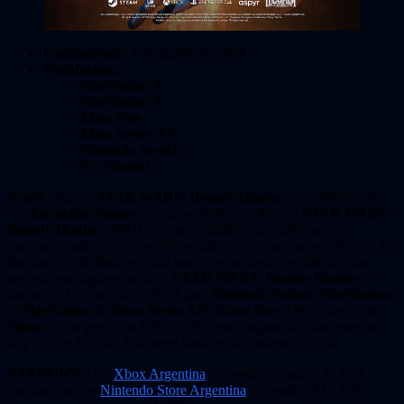
Lanzamiento
: 1 de agosto de 2024
Plataformas
:
PlayStation 4
PlayStation 5
Xbox One
Xbox Series X|S
Nintendo Switch
PC (Steam)
Aspyr
anunció
STAR WARS: Bounty Hunter
, en colaboración
con
Lucasfilm Games
, un nuevo título que lleva el
STAR WARS:
Bounty Hunter
(2002) original a plataformas modernas con
mejoras visuales, texturas ambientales mejoradas, nuevos efectos de
iluminación dinámicos y una nueva herramienta de linterna para
navegar por lugares oscuros.
STAR WARS: Bounty Hunter
se
lanzará el 1 de agosto de 2024 para
Nintendo Switch
,
PlayStation
5
,
PlayStation 4
,
Xbox Series X|S
,
Xbox One
y
PC
a través de
Steam
por el precio de U$S 19,99 y está disponible para reservar
hoy con un 10% de descuento hasta el lanzamiento oficial.
ATENCION:
En
Xbox Argentina
se puede comprar a $1.619,
mientras que en
Nintendo Store Argentina
se vende a $16.178