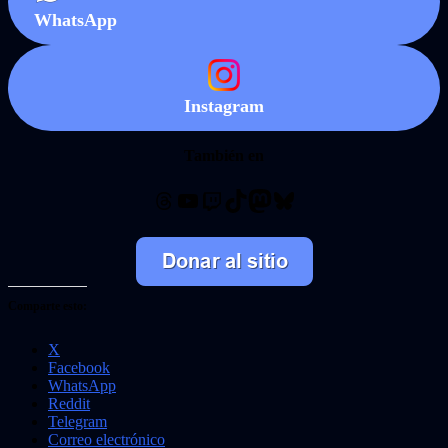
WhatsApp
Instagram
También en
Threads
YouTube
Twitch
TikTok
Mastodon
Bluesky
Comparte esto:
X
Facebook
WhatsApp
Reddit
Telegram
Correo electrónico