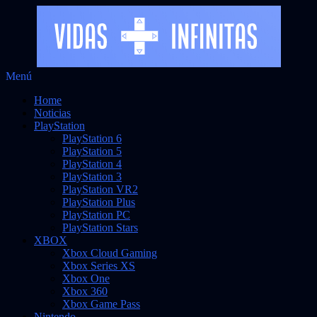
Saltar
Menú
al
Noticias sobre videojuegos
Vidas Infinitas
Home
contenido
Noticias
PlayStation
PlayStation 6
PlayStation 5
PlayStation 4
PlayStation 3
PlayStation VR2
PlayStation Plus
PlayStation PC
PlayStation Stars
XBOX
Xbox Cloud Gaming
Xbox Series XS
Xbox One
Xbox 360
Xbox Game Pass
Nintendo