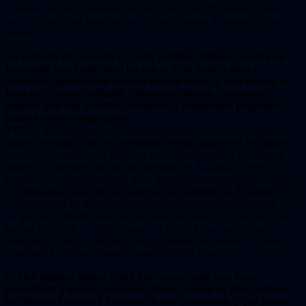
experiencias muy diferentes según tu elección. No puedo esperar a
que los jugadores, tanto nuevos como antiguos, lo tengan en sus
manos.
En el frente de Assassin’s Creed, tuvimos Mirage, que era un
homenaje más reducido a las raíces de la serie, y ahora
Shadows, que tiene un alcance mucho mayor y está más en la
línea de Odyssey/Valhalla. Mirando al futuro, ¿podemos
esperar que esta variedad continúe? ¿Juegos más pequeños
junto a otros más grandes?
YG:
En primer lugar, los jugadores pueden estar entusiasmados con
algunos remakes, que nos permitirán revisar algunos de los juegos
que hemos creado en el pasado y modernizarlos; Hay mundos en
algunos de nuestros juegos más antiguos de Assassin’s Creed que
todavía son extremadamente ricos. En segundo lugar, para responder
a tu pregunta, habrá mucha variedad de experiencias. El objetivo es
que los juegos de Assassin’s Creed salgan con más regularidad, pero
no que sea la misma experiencia todos los años. Hay muchas cosas
buenas por venir, incluido Assassin’s Creed Hexe, que hemos
anunciado, que será un juego muy diferente de Assassin’s Creed
Shadows. Creo que vamos a sorprender a la gente.
Si bien algunos juegos GaaS han conservado una base
importante y leal de jugadores, hemos visto a un gran número
de editores intentar y fracasar en este panorama. ¿Qué puede