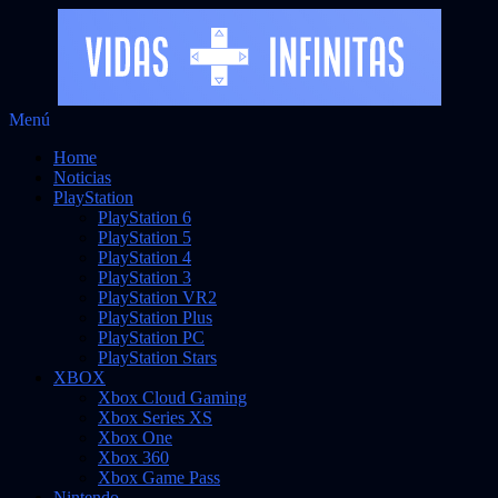
Saltar
Menú
Vidas Infinitas
al
Noticias sobre videojuegos
Home
contenido
Noticias
PlayStation
PlayStation 6
PlayStation 5
PlayStation 4
PlayStation 3
PlayStation VR2
PlayStation Plus
PlayStation PC
PlayStation Stars
XBOX
Xbox Cloud Gaming
Xbox Series XS
Xbox One
Xbox 360
Xbox Game Pass
Nintendo