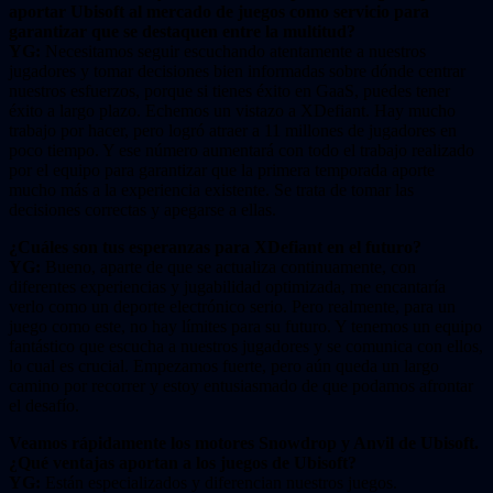
aportar Ubisoft al mercado de juegos como servicio para
garantizar que se destaquen entre la multitud?
YG:
Necesitamos seguir escuchando atentamente a nuestros
jugadores y tomar decisiones bien informadas sobre dónde centrar
nuestros esfuerzos, porque si tienes éxito en GaaS, puedes tener
éxito a largo plazo. Echemos un vistazo a XDefiant. Hay mucho
trabajo por hacer, pero logró atraer a 11 millones de jugadores en
poco tiempo. Y ese número aumentará con todo el trabajo realizado
por el equipo para garantizar que la primera temporada aporte
mucho más a la experiencia existente. Se trata de tomar las
decisiones correctas y apegarse a ellas.
¿Cuáles son tus esperanzas para XDefiant en el futuro?
YG:
Bueno, aparte de que se actualiza continuamente, con
diferentes experiencias y jugabilidad optimizada, me encantaría
verlo como un deporte electrónico serio. Pero realmente, para un
juego como este, no hay límites para su futuro. Y tenemos un equipo
fantástico que escucha a nuestros jugadores y se comunica con ellos,
lo cual es crucial. Empezamos fuerte, pero aún queda un largo
camino por recorrer y estoy entusiasmado de que podamos afrontar
el desafío.
Veamos rápidamente los motores Snowdrop y Anvil de Ubisoft.
¿Qué ventajas aportan a los juegos de Ubisoft?
YG:
Están especializados y diferencian nuestros juegos.