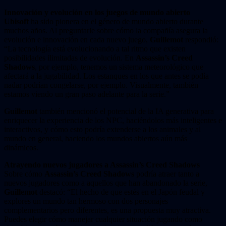
Innovación y evolución en los juegos de mundo abierto
Ubisoft
ha sido pionera en el género de mundo abierto durante
muchos años. Al preguntarle sobre cómo la compañía asegura la
evolución e innovación en cada nuevo juego,
Guillemot
respondió:
“La tecnología está evolucionando a tal ritmo que existen
posibilidades ilimitadas de evolución. En
Assassin’s Creed
Shadows
, por ejemplo, tenemos un sistema meteorológico que
afectará a la jugabilidad. Los estanques en los que antes se podía
nadar podrían congelarse, por ejemplo. Visualmente, también
estamos viendo un gran paso adelante para la serie.”
Guillemot
también mencionó el potencial de la IA generativa para
enriquecer la experiencia de los NPC, haciéndolos más inteligentes e
interactivos, y cómo esto podría extenderse a los animales y al
mundo en general, haciendo los mundos abiertos aún más
dinámicos.
Atrayendo nuevos jugadores a Assassin’s Creed Shadows
Sobre cómo
Assassin’s Creed Shadows
podría atraer tanto a
nuevos jugadores como a aquellos que han abandonado la serie,
Guillemot
destacó: “El hecho de que estés en el Japón feudal y
explores un mundo tan hermoso con dos personajes
complementarios pero diferentes, es una propuesta muy atractiva.
Puedes elegir cómo manejar cualquier situación jugando como