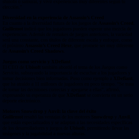
shinobi o samurái, y vivir experiencias muy diferentes según tu
elección.”
Diversidad en la experiencia de Assassin’s Creed
En cuanto a la diversidad futura de los juegos de
Assassin’s Creed
,
Guillemot
indicó que los jugadores pueden esperar una mezcla de
experiencias. Además de remakes de juegos anteriores, la variedad
será una constante, con títulos de diferente escala y enfoque, como
el próximo
Assassin’s Creed Hexe
, que promete ser muy diferente
de
Assassin’s Creed Shadows
.
Juegos como servicio y XDefiant
El CEO de
Ubisoft
también abordó el tema de los
Juegos como
Servicio
, subrayando la importancia de escuchar a los jugadores y
tomar decisiones bien informadas. Puso como ejemplo a
XDefiant
,
que ha atraído a 11 millones de jugadores en poco tiempo. “Se trata
de tomar las decisiones correctas y apegarse a ellas”, afirmó,
expresando su esperanza de que
XDefiant
se convierta en un serio
deporte electrónico.
Motores Snowdrop y Anvil: la clave del éxito
Guillemot
resaltó las ventajas de los motores
Snowdrop
y
Anvil
,
que están especializados y se adaptan a las necesidades específicas
de los desarrolladores y juegos de
Ubisoft
, permitiendo llevar las
imágenes y la jugabilidad a nuevas alturas.