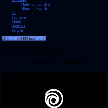
Nintendo Switch 2
Nintendo Switch
PC
Tutoriales
Mobile
Reviews
Parches
28 junio, 2024
28 junio, 2024
VidasInfinitas
Ubisoft | El CEO habló sobre el próximo portafolio
y el futuro de Assassin’s Creed
El sitio oficial de
Ubisoft
entrevisto a
Yves Guillemot,
CEO de la
empresa.