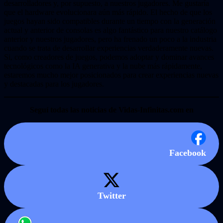
desarrolladores y, por supuesto, a nuestros jugadores. Me gustaría
que el hardware evolucionara aún más rápido. El hecho de que los
juegos hayan sido compatibles durante un tiempo con la generación
actual y anterior de consolas es algo fantástico para nuestro catálogo
anterior y nuestros jugadores, pero ha frenado un poco a la industria
cuando se trata de desarrollar experiencias verdaderamente nuevas.
Si, como creadores de juegos, podemos adoptar y dominar avances
tecnológicos como la IA generativa y la nube más rápidamente,
estaremos mucho mejor posicionados para crear experiencias nuevas
y destacadas para los jugadores.
Seguí todas las noticias de Vidas-Infinitas.com en
Facebook
Twitter