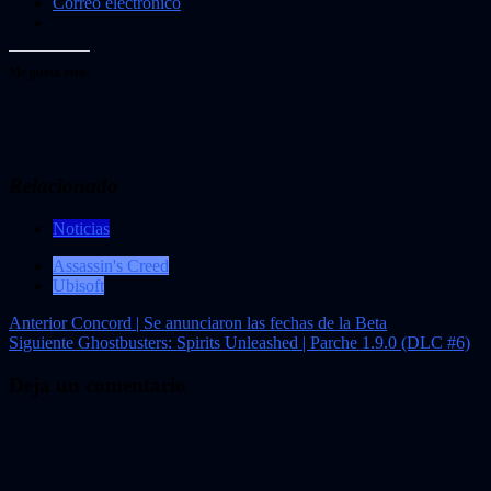
Correo electrónico
Me gusta esto:
Relacionado
Noticias
Assassin's Creed
Ubisoft
Navegación
Anterior
Concord | Se anunciaron las fechas de la Beta
Siguiente
Ghostbusters: Spirits Unleashed | Parche 1.9.0 (DLC #6)
de
entradas
Deja un comentario