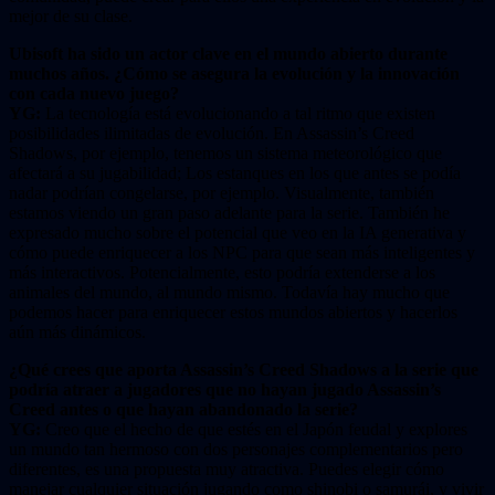
mejor de su clase.
Ubisoft ha sido un actor clave en el mundo abierto durante
muchos años. ¿Cómo se asegura la evolución y la innovación
con cada nuevo juego?
YG:
La tecnología está evolucionando a tal ritmo que existen
posibilidades ilimitadas de evolución. En Assassin’s Creed
Shadows, por ejemplo, tenemos un sistema meteorológico que
afectará a su jugabilidad; Los estanques en los que antes se podía
nadar podrían congelarse, por ejemplo. Visualmente, también
estamos viendo un gran paso adelante para la serie. También he
expresado mucho sobre el potencial que veo en la IA generativa y
cómo puede enriquecer a los NPC para que sean más inteligentes y
más interactivos. Potencialmente, esto podría extenderse a los
animales del mundo, al mundo mismo. Todavía hay mucho que
podemos hacer para enriquecer estos mundos abiertos y hacerlos
aún más dinámicos.
¿Qué crees que aporta Assassin’s Creed Shadows a la serie que
podría atraer a jugadores que no hayan jugado Assassin’s
Creed antes o que hayan abandonado la serie?
YG:
Creo que el hecho de que estés en el Japón feudal y explores
un mundo tan hermoso con dos personajes complementarios pero
diferentes, es una propuesta muy atractiva. Puedes elegir cómo
manejar cualquier situación jugando como shinobi o samurái, y vivir