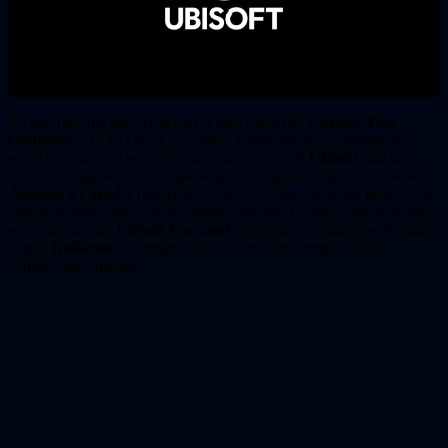
En una reciente entrevista con el sitio oficial de
Ubisoft
,
Yves
Guillemot
, el CEO de la compañía, compartió sus pensamientos
sobre el futuro del portafolio de videojuegos de
Ubisoft
, dio una
visión anticipada sobre lo que se puede esperar de la icónica serie
Assassin’s Creed
y reflexionó sobre la evolución de los géneros de
juegos de larga data y de la industria misma. La entrevista se realizó
poco después de
Ubisoft Forward
, celebrado a principios de junio,
donde
Guillemot
se mostró reflexivo tras una temporada de
exhibiciones intensas.