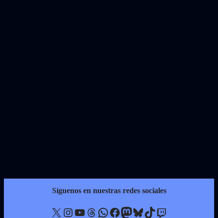
Síguenos en nuestras redes sociales
X
Instagram
YouTube
Threads
WhatsApp
Facebook
Mastodon
Bluesky
TikTok
Twitch