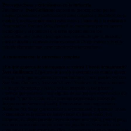
Preocupaciones y entusiasmos en la industria
Finalmente,
Yves Guillemot
expresó su preocupación por los
ataques personales y maliciosos en línea dirigidos a miembros de su
equipo y socios, condenando estos actos y llamando a la industria a
denunciarlos. Por otro lado, destacó su entusiasmo por las nuevas
tecnologías y el potencial que estas aportan tanto a los
desarrolladores como a los jugadores, esperando que la industria
pueda adoptar y dominar avances como la IA generativa y la nube
más rápidamente para crear experiencias innovadoras.
A contaminación la entrevista completa
¿En qué géneros de videojuegos se centra Ubisoft actualmente?
Yves Guillemot:
El género de acción y aventuras de mundo abierto
es algo en lo que seguimos concentrándonos, como puedes ver con
Star Wars Outlaws y Assassin’s Creed Shadows. Nuestros motores
de juego, Snowdrop y Anvil, se han adaptado a ese género y
creemos que podemos crear algunas de las mejores experiencias que
existen. Y por otro lado están nuestras experiencias nativas de
Juegos como Servicio (GaaS). Hemos visto con juegos como
Rainbow Six Siege que escuchar a la comunidad y aprender de sus
comentarios es la forma de hacer crecer un juego GaaS. Por
supuesto, es absolutamente necesario tener una visión, pero el juego
es una construcción conjunta con sus jugadores. Si escucha a su
comunidad, puede crear para ellos una experiencia en evolución y la