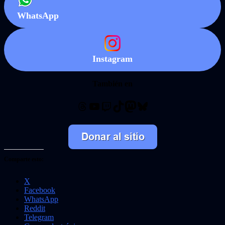
WhatsApp
Instagram
También en
Threads
YouTube
Twitch
TikTok
Mastodon
Bluesky
Comparte esto:
X
Facebook
WhatsApp
Reddit
Telegram