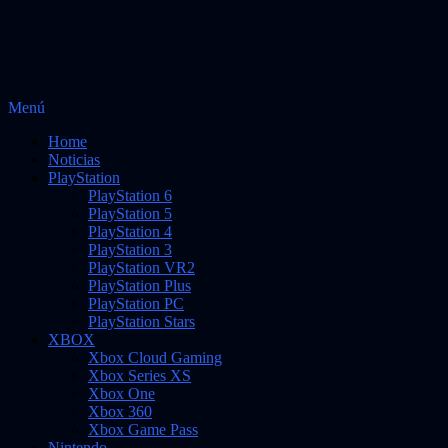
Saltar
Menú
Vidas Infinitas
al
Noticias sobre videojuegos
Home
contenido
Noticias
PlayStation
PlayStation 6
PlayStation 5
PlayStation 4
PlayStation 3
PlayStation VR2
PlayStation Plus
PlayStation PC
PlayStation Stars
XBOX
Xbox Cloud Gaming
Xbox Series XS
Xbox One
Xbox 360
Xbox Game Pass
Nintendo