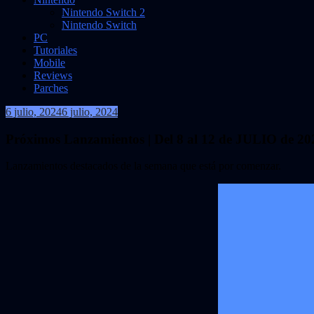
Nintendo Switch 2
Nintendo Switch
PC
Tutoriales
Mobile
Reviews
Parches
6 julio, 2024
6 julio, 2024
VidasInfinitas
Próximos Lanzamientos | Del 8 al 12 de JULIO de 20
Lanzamientos destacados de la semana que está por comenzar.