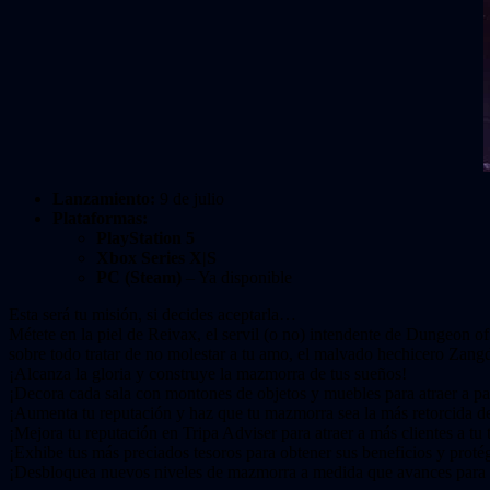
Lanzamiento:
9 de julio
Plataformas:
PlayStation 5
Xbox Series X|S
PC (Steam)
– Ya disponible
Esta será tu misión, si decides aceptarla…
Métete en la piel de Reivax, el servil (o no) intendente de Dungeon of
sobre todo tratar de no molestar a tu amo, el malvado hechicero Zang
¡Alcanza la gloria y construye la mazmorra de tus sueños!
¡Decora cada sala con montones de objetos y muebles para atraer a p
¡Aumenta tu reputación y haz que tu mazmorra sea la más retorcida 
¡Mejora tu reputación en Tripa Adviser para atraer a más clientes a tu 
¡Exhibe tus más preciados tesoros para obtener sus beneficios y proté
¡Desbloquea nuevos niveles de mazmorra a medida que avances para ex