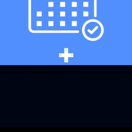
tation
,
Xbox
y
Nintendo
durante la semana del lunes 8 al viernes 12 d