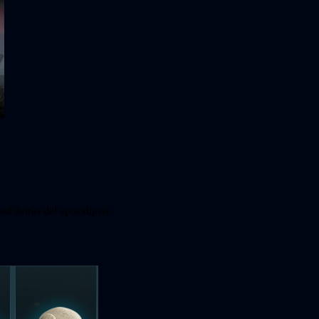
ad detrás del apocalipsis.