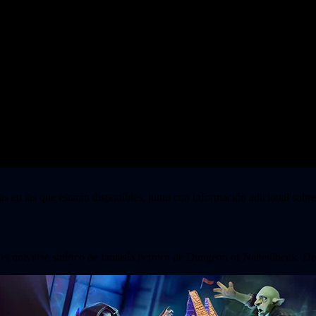
as en las que estarán disponibles, junto con información adicional sobr
 el universo satírico de fantasía heroica de Dungeon of Naheulbeuk. D