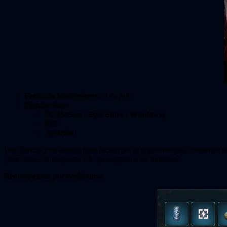
Fecha de lanzamiento:
9 de julio
Plataformas:
PC (Steam / Epic Store / Windows)
iOS
Android
Une fuerzas con amigos para luchar por la supervivencia, construye tu 
¿Aún tienes la respuesta a lo que significa ser humano?
Recompensas por registrarse