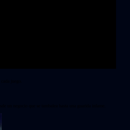
e cada juego.
esde un negocio que se tambalea hasta una guarida infame.