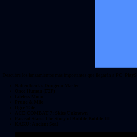
Descubre los lanzamientos más importantes que llegarán a
PC
,
PlayS
Naheulbeuk’s Dungeon Master
Once Human (F2P)
Lifeless Moon
Prune & Milo
Ogre Tale
ACE COMBAT 7: Skies Unknown
Parasol Stars: The Story of Bubble Bobble III
KAKU: Ancient Seal