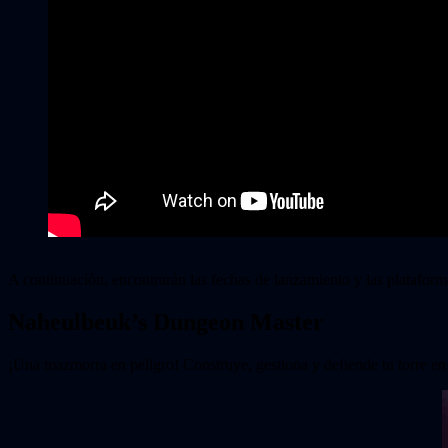
A continuación, encontrarán las fechas de lanzamiento y las plataform
Naheulbeuk’s Dungeon Master
¡Una mazmorra en peligro! Construye, gestiona y defiende tu torre en