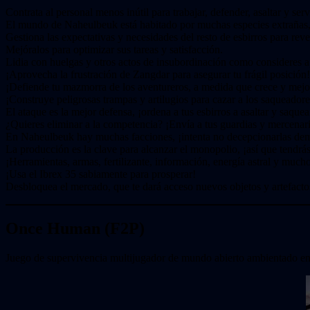
Contrata al personal menos inútil para trabajar, defender, asaltar y se
El mundo de Naheulbeuk está habitado por muchas especies extrañas, c
Gestiona las expectativas y necesidades del resto de esbirros para reve
Mejóralos para optimizar sus tareas y satisfacción.
Lidia con huelgas y otros actos de insubordinación como consideres 
¡Aprovecha la frustración de Zangdar para asegurar tu frágil posición!
¡Defiende tu mazmorra de los aventureros, a medida que crece y mejo
¡Construye peligrosas trampas y artilugios para cazar a los saqueadore
El ataque es la mejor defensa, ¡ordena a tus esbirros a asaltar y saque
¿Quieres eliminar a la competencia? ¡Envía a tus guardias y mercenar
En Naheulbeuk hay muchas facciones, ¡intenta no decepcionarlas dema
La producción es la clave para alcanzar el monopolio, ¡así que tendrá
¡Herramientas, armas, fertilizante, información, energía astral y muc
¡Usa el Ibrex 35 sabiamente para prosperar!
Desbloquea el mercado, que te dará acceso nuevos objetos y artefacto
Once Human (F2P)
Juego de supervivencia multijugador de mundo abierto ambientado en