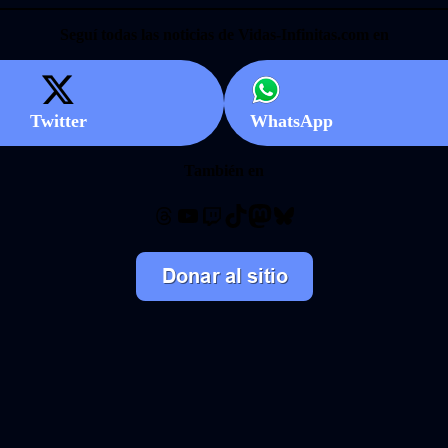
Seguí todas las noticias de Vidas-Infinitas.com en
Twitter
WhatsApp
También en
Threads
YouTube
Twitch
TikTok
Mastodon
Bluesky