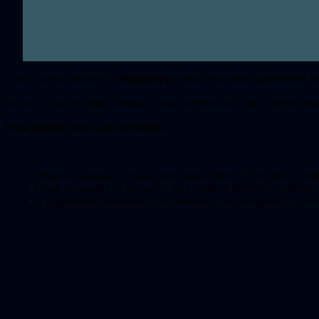
Con la nueva función de
WhatsApp
podrás encontrar rápidamente las
Ya sea tu chat en grupo familiar o una conversación con tu mejor amig
Para añadir chats a tus favoritos:
Desde la pantalla de chats, selecciona el filtro “Favoritos” y elig
Desde la pestaña de llamadas, toca “Añadir favorito” y seleccio
O simplemente administra tus favoritos en la configuración. Par