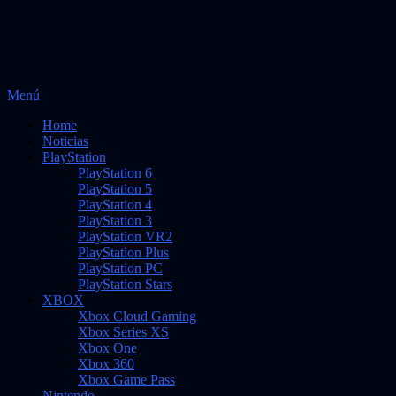
Saltar
Menú
Vidas Infinitas
al
Noticias sobre videojuegos
Home
contenido
Noticias
PlayStation
PlayStation 6
PlayStation 5
PlayStation 4
PlayStation 3
PlayStation VR2
PlayStation Plus
PlayStation PC
PlayStation Stars
XBOX
Xbox Cloud Gaming
Xbox Series XS
Xbox One
Xbox 360
Xbox Game Pass
Nintendo