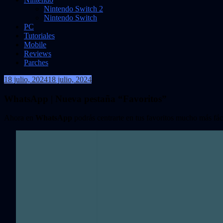
Nintendo Switch 2
Nintendo Switch
PC
Tutoriales
Mobile
Reviews
Parches
18 julio, 2024
18 julio, 2024
VidasInfinitas
WhatsApp | Nueva pestaña “Favoritos”
Ahora en
WhatsApp
podrás centrarte en tus favoritos mucho más fác