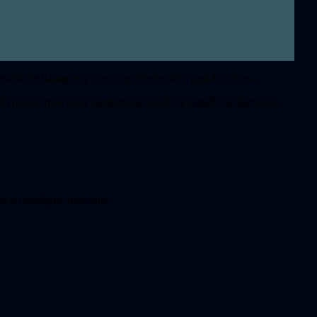
estaña de llamadas y como opción de filtro para los chats.
ién podrás marcarlos rápidamente desde la pestaña de llamadas.
los en cualquier momento.