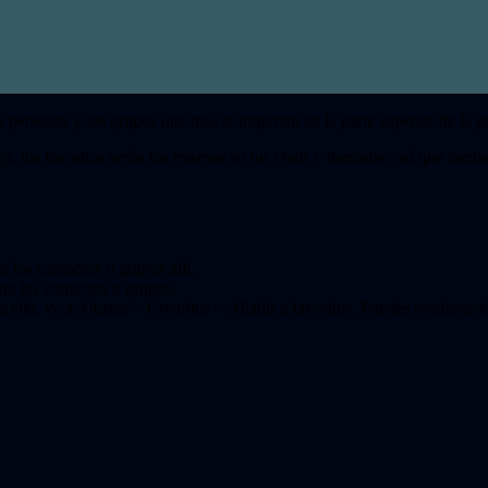
 personas y los grupos que más te importan en la parte superior de la p
o, tus favoritos serán los mismos en tus chats y llamadas, así que tamb
e los contactos o grupos allí.
na tus contactos o grupos.
a ello, ve a Ajustes > Favoritos > Añadir a favoritos. Puedes reordenar