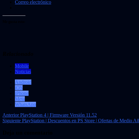
Correo electrónico
Me gusta esto:
Relacionado
Mobile
Noticias
Android
iOS
iPhone
Meta
WhatsApp
Navegación
Anterior
PlayStation 4 | Firmware Versión 11.52
Siguiente
PlayStation | Descuentos en PS Store | Ofertas de Medio A
de
entradas
Deja un comentario