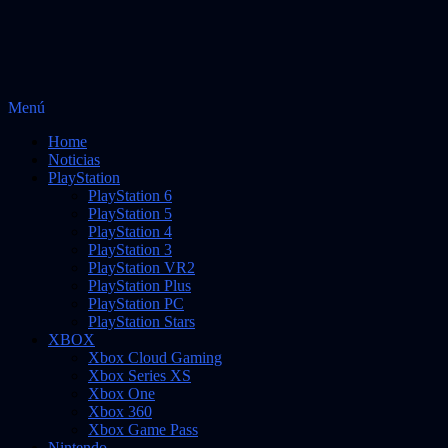
Saltar
Menú
Vidas Infinitas
al
Noticias sobre videojuegos
Home
contenido
Noticias
PlayStation
PlayStation 6
PlayStation 5
PlayStation 4
PlayStation 3
PlayStation VR2
PlayStation Plus
PlayStation PC
PlayStation Stars
XBOX
Xbox Cloud Gaming
Xbox Series XS
Xbox One
Xbox 360
Xbox Game Pass
Nintendo