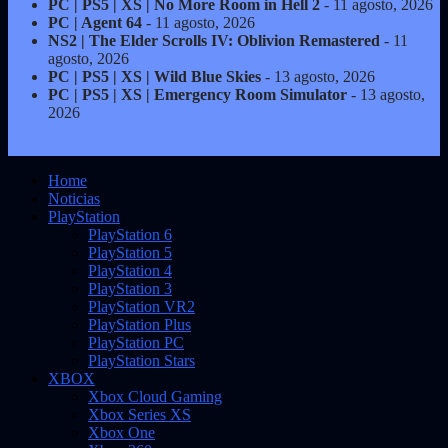
PC | PS5 | XS | No More Room in Hell 2
- 11 agosto, 2026
PC | Agent 64
- 11 agosto, 2026
NS2 | The Elder Scrolls IV: Oblivion Remastered
- 11
agosto, 2026
PC | PS5 | XS | Wild Blue Skies
- 13 agosto, 2026
PC | PS5 | XS | Emergency Room Simulator
- 13 agosto,
2026
Home
Noticias
PlayStation
PlayStation 6
PlayStation 5
PlayStation 4
PlayStation 3
PlayStation VR2
PlayStation Plus
PlayStation PC
PlayStation Stars
XBOX
Xbox Cloud Gaming
Xbox Series XS
Xbox One