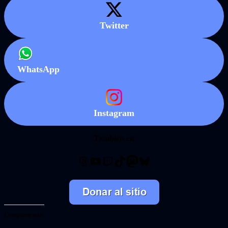
Twitter
WhatsApp
Instagram
También en
Threads
YouTube
Twitch
TikTok
Mastodon
Bluesky
Comparte esto: