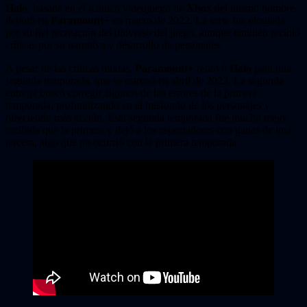
Halo
, basada en el icónico videojuego de
Xbox
del mismo nombre,
debutó en
Paramount+
en marzo de 2022. La serie fue elogiada
por su fiel recreación del universo del juego, aunque también recibió
críticas por su narrativa y desarrollo de personajes.
A pesar de las críticas mixtas,
Paramount+
renovó
Halo
para una
segunda temporada, que se estrenó en abril de 2023. La segunda
entrega buscó corregir algunos de los errores de la primera
temporada, profundizando en el trasfondo de los personajes y
ofreciendo más acción. Esta segunda temporada fue mucho mejor
recibida que la primera y dejó a los espectadores con ganas de una
tercera, algo que no ocurrió con la primera temporada.