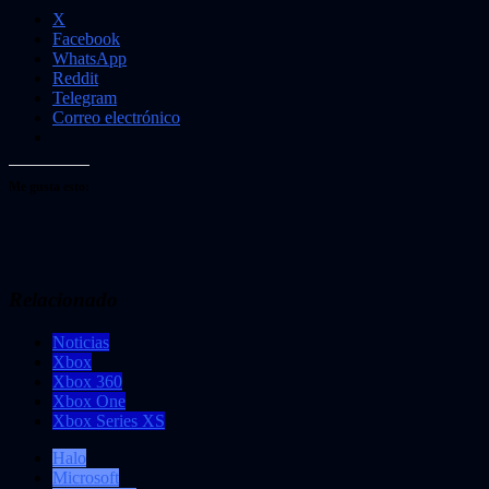
X
Facebook
WhatsApp
Reddit
Telegram
Correo electrónico
Me gusta esto:
Relacionado
Noticias
Xbox
Xbox 360
Xbox One
Xbox Series XS
Halo
Microsoft