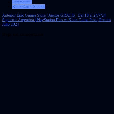
Paramount+
Xbox Game Studios
Navegación
Anterior
Epic Games Store | Juegos GRATIS | Del 18 al 24/7/24
Siguiente
Argentina | PlayStation Plus vs Xbox Game Pass | Precios
de
Julio 2024
entradas
Deja un comentario