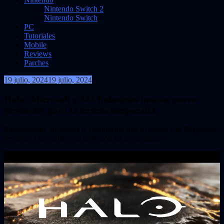
Nintendo Switch 2
Nintendo Switch
PC
Tutoriales
Mobile
Reviews
Parches
19 julio, 2024
19 julio, 2024
VidasInfinitas
Halo | Microsoft y 343 Industries buscan nuevo
productor para la tercera temporada
Paramount+
abandona la producción tras su fusión con
Skydance
,
llevando a un cambio de dirección en la franquicia.