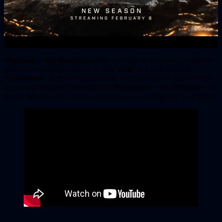
Microsoft
y
343 Industries
están en busca de un nuevo productor
para la tercera temporada de la serie
Halo
, tras la decisión de
Paramount+
de no continuar con la producción. Este movimiento
se produce después de la fusión de
Paramount+
con
Skydance
, lo
que ha llevado a un cambio de rumbo en la estrategia de la empresa.