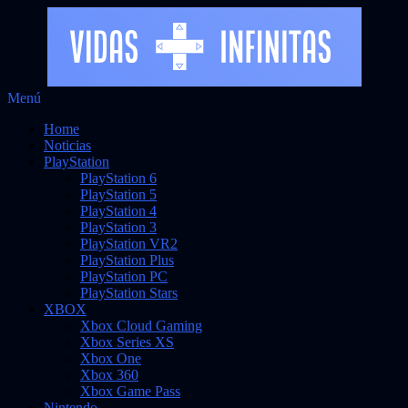
Saltar
Menú
Vidas Infinitas
al
Noticias sobre videojuegos
Home
contenido
Noticias
PlayStation
PlayStation 6
PlayStation 5
PlayStation 4
PlayStation 3
PlayStation VR2
PlayStation Plus
PlayStation PC
PlayStation Stars
XBOX
Xbox Cloud Gaming
Xbox Series XS
Xbox One
Xbox 360
Xbox Game Pass
Nintendo