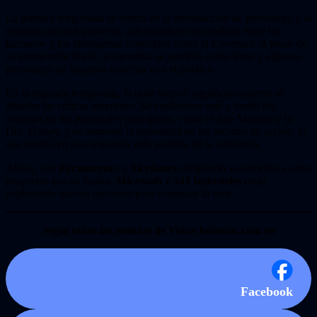
La primera temporada se centró en la introducción de personajes y la
construcción del universo, con énfasis en el conflicto entre los
humanos y los alienígenas conocidos como el Covenant. A pesar de
su prometedor inicio, la narrativa se percibió como lenta y algunos
personajes no lograron conectar con el público.
En la segunda temporada, la serie mejoró significativamente al
abordar las críticas anteriores. Se exploraron más a fondo los
orígenes de los personajes principales, como el Jefe Maestro y la
Dra. Halsey, y se aumentó la intensidad de las escenas de acción, lo
que resultó en una respuesta más positiva de la audiencia.
Ahora, con
Paramount+
y
Skydance
dirigiendo su atención a otros
proyectos tras su fusión,
Microsoft
y
343 Industries
están
explorando nuevas opciones para continuar la serie.
Seguí todas las noticias de Vidas-Infinitas.com en
Facebook