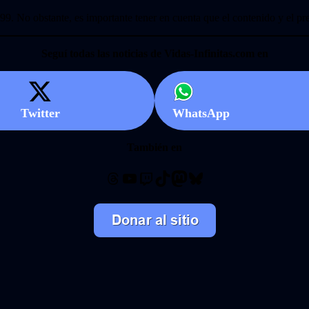
9. No obstante, es importante tener en cuenta que el contenido y el pre
Seguí todas las noticias de Vidas-Infinitas.com en
Twitter
WhatsApp
También en
Threads
YouTube
Twitch
TikTok
Mastodon
Bluesky