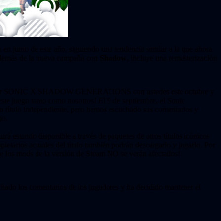
ta en junio de este año, siguiendo una tendencia similar a la que ahora
 además de la nueva campaña con
Shadow
, incluye una remasterización
rtir SONIC X SHADOW GENERATIONS con ustedes este octubre y
ste juego tanto como nosotros! El 9 de septiembre, el Sonic
un título independiente, pero hemos escuchado sus comentarios y
go.
irá estando disponible a través de paquetes de otros títulos icónicos
etarios actuales del título también podrán descargarlo y jugarlo. Por
e los mods de la versión de Steam NO se verán afectados!
hado los comentarios de los jugadores y ha decidido mantener el