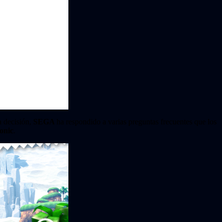
ta decisión,
SEGA
ha respondido a varias preguntas frecuentes que los
onic
.