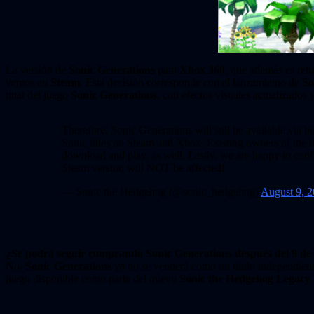
La versión de
Sonic Generations
para
Xbox 360
, que además es ret
vemos en
Steam
. Esta decisión corresponde con el lanzamiento de
So
total del juego
Sonic Generations
, con efectos visuales actualizados 
Therefore, Sonic Generations will still be available via b
Sonic titles on Steam and Xbox. Existing owners of the titl
download and play, as well. Lastly, we are happy to conf
Steam version will NOT be affected!
— Sonic the Hedgehog (@sonic_hedgehog)
August 9, 
¿Se podrá seguir comprando Sonic Generations después del 9 de
No,
Sonic Generations
ya no se venderá como un título independien
juego disponible como parte del nuevo
Sonic the Hedgehog Legacy