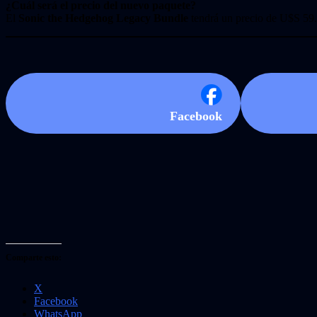
¿Cuál será el precio del nuevo paquete?
El
Sonic the Hedgehog Legacy Bundle
tendrá un precio de U$S 59.9
Facebook
Comparte esto:
X
Facebook
WhatsApp