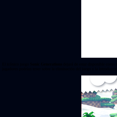
El icónico juego
Sonic Generations
dejará de estar disponible como 
jugadores podrían tener sobre la eliminación del juego y la introducci