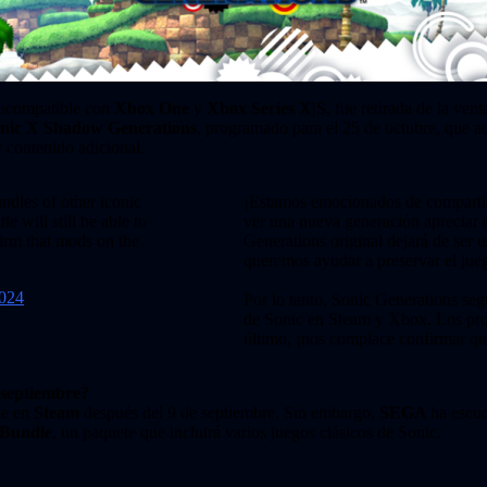
rocompatible con
Xbox One
y
Xbox Series X|S
, fue retirada de la ven
nic X Shadow Generations
, programado para el 25 de octubre, que
y contenido adicional.
undles of other iconic
¡Estamos emocionados de compa
e will still be able to
ver una nueva generación apreciar e
irm that mods on the
Generations original dejará de ser 
queremos ayudar a preservar el jue
2024
Por lo tanto, Sonic Generations segu
de Sonic en Steam y Xbox. Los propi
último, ¡nos complace confirmar qu
 septiembre?
te en
Steam
después del 9 de septiembre. Sin embargo,
SEGA
ha escuc
 Bundle
, un paquete que incluirá varios juegos clásicos de Sonic.