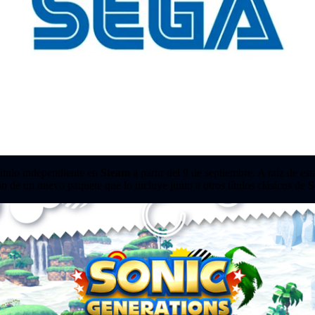
título independiente en
Steam
a partir del 9 de septiembre. A raíz de es
ón de un nuevo paquete que lo incluye junto a otros títulos clásicos de
S