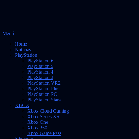
Saltar
Menú
Vidas Infinitas
al
Noticias sobre videojuegos
Home
contenido
Noticias
PlayStation
PlayStation 6
PlayStation 5
PlayStation 4
PlayStation 3
PlayStation VR2
PlayStation Plus
PlayStation PC
PlayStation Stars
XBOX
Xbox Cloud Gaming
Xbox Series XS
Xbox One
Xbox 360
Xbox Game Pass
Nintendo