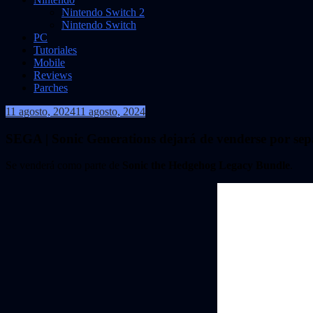
Nintendo Switch 2
Nintendo Switch
PC
Tutoriales
Mobile
Reviews
Parches
11 agosto, 2024
11 agosto, 2024
VidasInfinitas
SEGA | Sonic Generations dejará de venderse por se
Se venderá como parte de
Sonic the Hedgehog Legacy Bundle
.