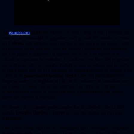
La
gamescom
2024
bate nuevos récords y llega a más personas que
nunca. La comunidad de jugadores más grande del mundo se reunió
en
Colonia
esta semana para celebrar su pasión por los juegos tanto
en persona como en línea. Más de 335.000 visitantes de alrededor
de 120 países acudieron a la gamescom 2024, y el viernes y el
sábado se agotaron las entradas. La audiencia en línea del programa
de la feria alcanzó un máximo histórico: solo el sábado por la noche
se registraron más de 310 millones de visualizaciones de videos. Las
cifras de la
gamescom Opening Night Live
son particularmente
impresionantes: se registraron más de 40 millones de visualizaciones
de videos, el doble que el año anterior. Las cifras de este año
superaron con creces el récord anterior y establecieron un nuevo
punto de referencia mundial.
El número de visitantes profesionales fue de alrededor de 32.000,
siendo
Estados Unidos
y
Japón
los que mostraron los mayores
aumentos.
Otro punto destacado para la comunidad fue la aventura comunitaria
gamescom epix
con las nuevas tarjetas coleccionables digitales