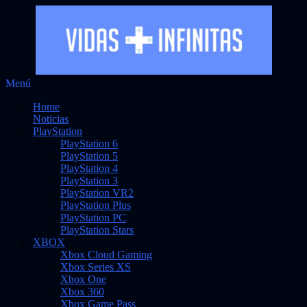
Saltar
Menú
Vidas Infinitas
al
Noticias sobre videojuegos
Home
contenido
Noticias
PlayStation
PlayStation 6
PlayStation 5
PlayStation 4
PlayStation 3
PlayStation VR2
PlayStation Plus
PlayStation PC
PlayStation Stars
XBOX
Xbox Cloud Gaming
Xbox Series XS
Xbox One
Xbox 360
Xbox Game Pass