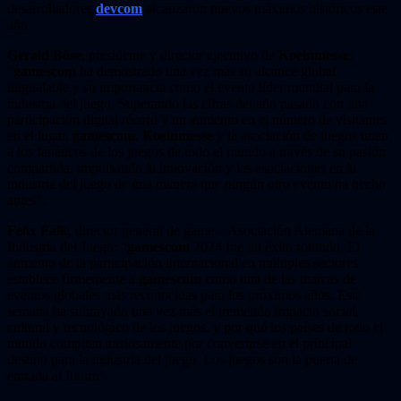
desarrolladores
devcom
alcanzaron nuevos máximos históricos este
año.
Gerald Böse
, presidente y director ejecutivo de
Koelnmesse
:
“
gamescom
ha demostrado una vez más su alcance global
inigualable y su importancia como el evento líder mundial para la
industria del juego. Superando las cifras del año pasado con una
participación digital récord y un aumento en el número de visitantes
en el lugar,
gamescom
,
Koelnmesse
y la asociación de juegos unen
a los fanáticos de los juegos de todo el mundo a través de su pasión
compartida, impulsando la innovación y las asociaciones en la
industria del juego de una manera que ningún otro evento ha hecho
antes”.
Felix Falk
, director general de game – Asociación Alemana de la
Industria del Juego: “
gamescom
2024 fue un éxito rotundo. El
aumento de la participación internacional en múltiples sectores
establece firmemente a
gamescom
como una de las marcas de
eventos globales más reconocidas para los próximos años. Esta
semana ha subrayado una vez más el tremendo impacto social,
cultural y tecnológico de los juegos, y por qué los países de todo el
mundo compiten ansiosamente por convertirse en el principal
destino para la industria del juego. Los juegos son la puerta de
entrada al futuro”.