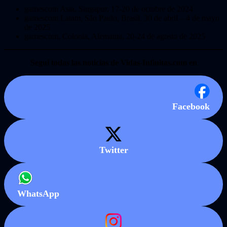
gamescom Asia, Singapur, 17-20 de octubre de 2024
gamescom Latam, São Paulo, Brasil, 30 de abril – 4 de mayo
de 2025
gamescom, Colonia, Alemania, 20-24 de agosto de 2025
Seguí todas las noticias de Vidas-Infinitas.com en
Facebook
Twitter
WhatsApp