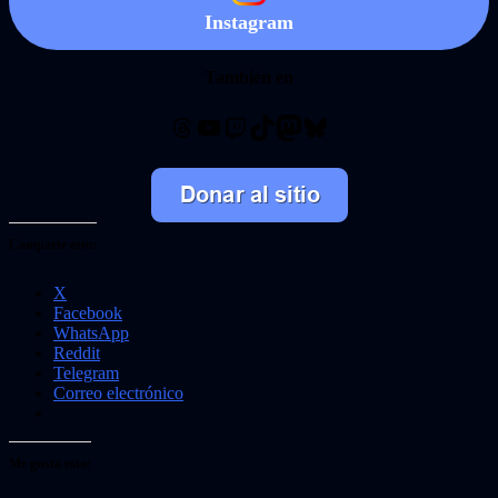
Instagram
También en
Threads
YouTube
Twitch
TikTok
Mastodon
Bluesky
Comparte esto:
X
Facebook
WhatsApp
Reddit
Telegram
Correo electrónico
Me gusta esto: