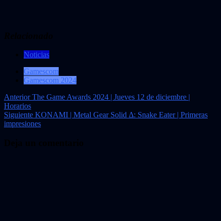
Relacionado
Noticias
Gamescom
Gamescom 2024
Navegación
Anterior
The Game Awards 2024 | Jueves 12 de diciembre |
Horarios
de
Siguiente
KONAMI | Metal Gear Solid Δ: Snake Eater | Primeras
entradas
impresiones
Deja un comentario