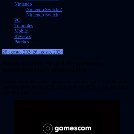
Nintendo
Nintendo Switch 2
Nintendo Switch
PC
Tutoriales
Mobile
Reviews
Parches
26 agosto, 2024
26 agosto, 2024
VidasInfinitas
Gamescom 2024 | Récord de expositores,
internacionalidad y alcance global
Nuevo récord de alcance internacional con más de 310 millones de
interacciones digitales, incluidas más de 40 millones para gamescom
Opening Night Live.