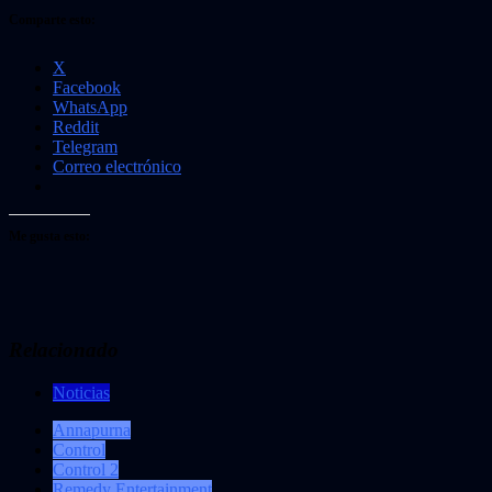
Comparte esto:
X
Facebook
WhatsApp
Reddit
Telegram
Correo electrónico
Me gusta esto:
Relacionado
Noticias
Annapurna
Control
Control 2
Remedy Entertainment