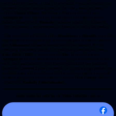
perfecta de los juegos, el cine y la televisión, y esta asociación nos
permitirá explorar nuevas formas de dar vida a estas narrativas”,
afirmó
Megan Ellison
, fundadora y directora ejecutiva de
Annapurna
. “Al aprovechar las narrativas innovadoras y los
mundos inmersivos de
Remedy
, podemos ampliar los límites de
cómo se cuentan y experimentan las historias en todos los medios”.
“Esta asociación estratégica entre
Annapurna
y
Remedy
es un hito
importante y una oportunidad emocionante para nosotros. Sabemos
que
Annapurna
comparte nuestra pasión por nuestras IP y los
universos que hemos creado. Con películas galardonadas como
Zero Dark Thirty
y juegos como
Stray
, la experiencia de
Annapurna
en cine, televisión y videojuegos los convierte en un
socio ideal para nosotros. Este acuerdo garantizará que podamos
desarrollar
Control 2
para convertirlo en el mejor juego posible, nos
permitirá pasar a la autoedición de títulos seleccionados y expandir
nuestras franquicias a otros medios”, afirmó
Tero Virtala
, director
ejecutivo de
Remedy Entertainment
.
Seguí todas las noticias de Vidas-Infinitas.com en