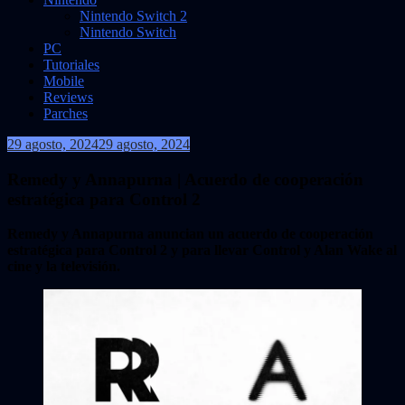
Nintendo Switch 2
Nintendo Switch
PC
Tutoriales
Mobile
Reviews
Parches
29 agosto, 2024
29 agosto, 2024
VidasInfinitas
Remedy y Annapurna | Acuerdo de cooperación
estratégica para Control 2
Remedy y Annapurna anuncian un acuerdo de cooperación
estratégica para Control 2 y para llevar Control y Alan Wake al
cine y la televisión.