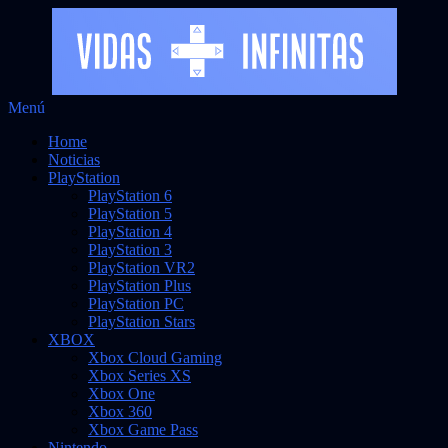
Saltar
Menú
Vidas Infinitas
al
Noticias sobre videojuegos
Home
contenido
Noticias
PlayStation
PlayStation 6
PlayStation 5
PlayStation 4
PlayStation 3
PlayStation VR2
PlayStation Plus
PlayStation PC
PlayStation Stars
XBOX
Xbox Cloud Gaming
Xbox Series XS
Xbox One
Xbox 360
Xbox Game Pass
Nintendo