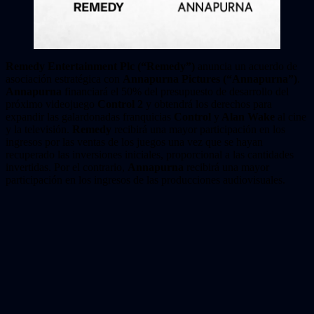
Remedy Entertainment Plc (“Remedy”)
anuncia un acuerdo de
asociación estratégica con
Annapurna Pictures (“Annapurna”)
.
Annapurna
financiará el 50% del presupuesto de desarrollo del
próximo videojuego
Control 2
y obtendrá los derechos para
expandir las galardonadas franquicias
Control
y
Alan Wake
al cine
y la televisión.
Remedy
recibirá una mayor participación en los
ingresos por las ventas de los juegos una vez que se hayan
recuperado las inversiones iniciales, proporcional a las cantidades
invertidas. Por el contrario,
Annapurna
recibirá una mayor
participación en los ingresos de las producciones audiovisuales.