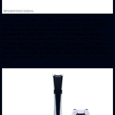
Varios juegos recibirán parches con actualizaciones de software
gratuitas para aprovechar las características avanzadas de la
PS5
Pro
. Estos juegos, identificados con una etiqueta
PS5 Pro
Enhanced
, incluirán títulos de éxito de
PlayStation Studios
y
socios externos como
Alan Wake 2
,
Assassin’s Creed: Shadows
,
Demon’s Souls
,
Dragon’s Dogma 2
,
Final Fantasy 7 Rebirth
,
Gran
Turismo 7
,
Hogwarts Legacy
,
Horizon Forbidden West
,
Marvel’s
Spider-Man 2
,
Ratchet & Clank: Rift Apart
,
The Crew Motorfest
,
The First Descendant
,
The Last of Us Part II Remastered
y muchos
más.