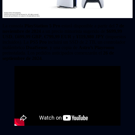
La consola
PlayStation 5 Pro
estará disponible a partir del
7 de
noviembre de 2024
a un precio minorista sugerido de
$699,99
USD
,
£699,99 GBP
,
€799,99 EUR
y
¥119,980 JPY
(impuestos
incluidos). La
PS5 Pro
incluirá un SSD de 2 TB, un controlador
inalámbrico
DualSense
, y una copia de
Astro’s Playroom
preinstalada. Los pedidos anticipados comenzarán el
26 de
septiembre de 2024
.