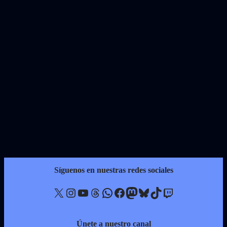
Síguenos en nuestras redes sociales
X
Instagram
YouTube
Threads
WhatsApp
Facebook
Mastodon
Bluesky
TikTok
Twitch
Únete a nuestro canal