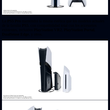
La
PS5 Pro
mantendrá la misma estética que los modelos actuales
de la familia
PS5
, con compatibilidad total con los accesorios
existentes, incluidos
PlayStation VR2
,
PlayStation Portal
,
DualSense Edge
, y otros.