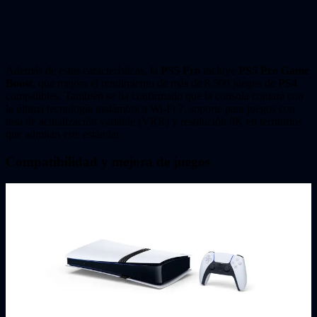
Además de estas características, la
PS5 Pro
incluye
PS5 Pro Game
Boost
, que mejora el rendimiento de más de 8.500 juegos de
PS4
compatibles. También se ha confirmado que la consola contará con
la última tecnología inalámbrica Wi-Fi 7, soporte para juegos con
tasa de actualización variable (VRR) y resolución 8K en territorios
que admitan este estándar.
Compatibilidad y mejora de juegos