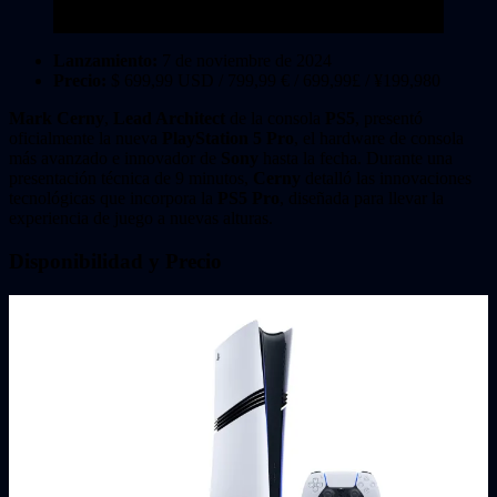
Lanzamiento:
7 de noviembre de 2024
Precio:
$ 699,99 USD / 799,99 € / 699,99£ / ¥199,980
Mark Cerny
,
Lead Architect
de la consola
PS5
, presentó
oficialmente la nueva
PlayStation 5 Pro
, el hardware de consola
más avanzado e innovador de
Sony
hasta la fecha. Durante una
presentación técnica de 9 minutos,
Cerny
detalló las innovaciones
tecnológicas que incorpora la
PS5 Pro
, diseñada para llevar la
experiencia de juego a nuevas alturas.
Disponibilidad y Precio