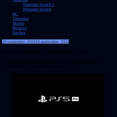
Nintendo Switch 2
Nintendo Switch
PC
Tutoriales
Mobile
Reviews
Parches
10 septiembre, 2024
10 septiembre, 2024
VidasInfinitas
Sony | Se presentó la PlayStation 5 Pro
Todo sobre la nueva PlayStation 5 Pro. Precio, fecha de
lanzamiento, características técnicas y más.