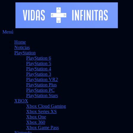
Saltar
Menú
al
Noticias sobre videojuegos
Vidas Infinitas
Home
contenido
Noticias
PlayStation
PlayStation 6
PlayStation 5
PlayStation 4
PlayStation 3
PlayStation VR2
PlayStation Plus
PlayStation PC
PlayStation Stars
XBOX
Xbox Cloud Gaming
Xbox Series XS
Xbox One
Xbox 360
Xbox Game Pass
Nintendo