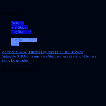
Relacionado
Noticias
PlayStation
PlayStation 5
PlayStation 5 Pro
Sony
Navegación
Anterior
XBOX | Ofertas Digitales | Del 10 al 16/9/24
Siguiente
XBOX | Game Pass Standard ya está disponible para
de
todos los usuarios
entradas
Deja un comentario