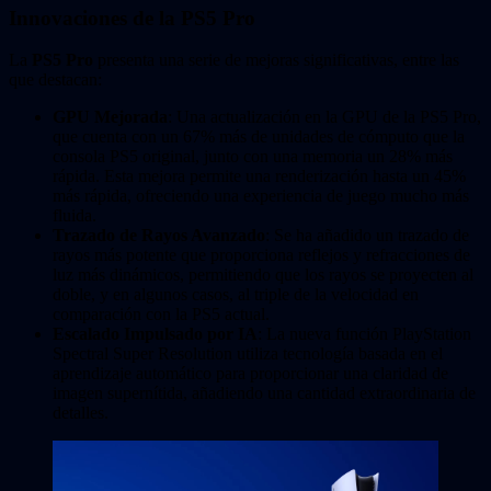
Innovaciones de la PS5 Pro
La
PS5 Pro
presenta una serie de mejoras significativas, entre las
que destacan:
GPU Mejorada
: Una actualización en la GPU de la PS5 Pro,
que cuenta con un 67% más de unidades de cómputo que la
consola PS5 original, junto con una memoria un 28% más
rápida. Esta mejora permite una renderización hasta un 45%
más rápida, ofreciendo una experiencia de juego mucho más
fluida.
Trazado de Rayos Avanzado
: Se ha añadido un trazado de
rayos más potente que proporciona reflejos y refracciones de
luz más dinámicos, permitiendo que los rayos se proyecten al
doble, y en algunos casos, al triple de la velocidad en
comparación con la PS5 actual.
Escalado Impulsado por IA
: La nueva función PlayStation
Spectral Super Resolution utiliza tecnología basada en el
aprendizaje automático para proporcionar una claridad de
imagen supernítida, añadiendo una cantidad extraordinaria de
detalles.