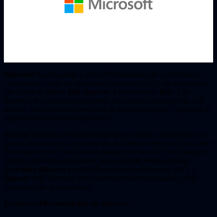
Microsoft
ha despedido a otros 650 empleados de su división de
videojuegos, según un memorando enviado hoy, 12 de septiembre,
por el jefe de
Xbox
,
Phil Spencer
, y obtenido por
IGN
. Los
despidos se centran principalmente en funciones corporativas y de
soporte, y se justifican como parte de un esfuerzo para “organizar el
negocio para el éxito a largo plazo”.
Spencer
aseguró en el memorando que no habrá cancelaciones de
juegos, dispositivos o experiencias, ni cierres de estudios como parte
de estos recortes. Estos últimos despidos elevan a 2.550 el número
total de empleados despedidos desde que
Microsoft
adquirió
Activision Blizzard
por 69.000 millones de dólares en 2023, y
Spencer
dejó claro que estas medidas están relacionadas con la
integración de la adquisición.
Extractos del comunicado de Spencer: