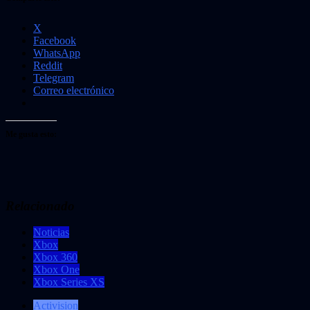
X
Facebook
WhatsApp
Reddit
Telegram
Correo electrónico
Me gusta esto:
Relacionado
Noticias
Xbox
Xbox 360
Xbox One
Xbox Series XS
Activision