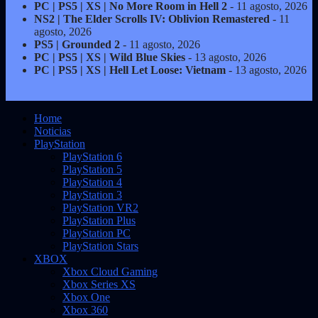
PC | PS5 | XS | No More Room in Hell 2
- 11 agosto, 2026
NS2 | The Elder Scrolls IV: Oblivion Remastered
- 11
agosto, 2026
PS5 | Grounded 2
- 11 agosto, 2026
PC | PS5 | XS | Wild Blue Skies
- 13 agosto, 2026
PC | PS5 | XS | Hell Let Loose: Vietnam
- 13 agosto, 2026
Home
Noticias
PlayStation
PlayStation 6
PlayStation 5
PlayStation 4
PlayStation 3
PlayStation VR2
PlayStation Plus
PlayStation PC
PlayStation Stars
XBOX
Xbox Cloud Gaming
Xbox Series XS
Xbox One
Xbox 360