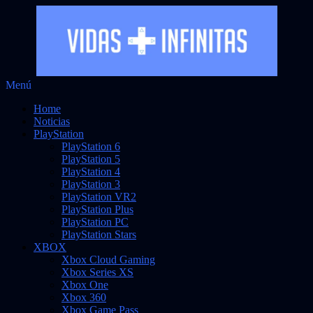
Saltar
Menú
Vidas Infinitas
al
Noticias sobre videojuegos
Home
contenido
Noticias
PlayStation
PlayStation 6
PlayStation 5
PlayStation 4
PlayStation 3
PlayStation VR2
PlayStation Plus
PlayStation PC
PlayStation Stars
XBOX
Xbox Cloud Gaming
Xbox Series XS
Xbox One
Xbox 360
Xbox Game Pass