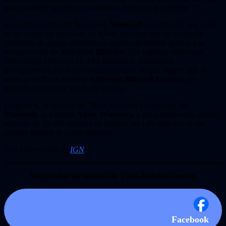
para mantener un negocio sostenible dentro de la empresa.
En el último trimestre financiero,
Microsoft
experimentó una caída
en las ventas de hardware de
Xbox
, mientras que las ventas de
contenido de juegos aumentaron significativamente gracias a la
incorporación de
Activision Blizzard
. Los ingresos totales por
videojuegos crecieron un 44% interanual, impulsados
principalmente por la reciente adquisición, lo que sugiere que el
negocio de Xbox fuera de
Activision Blizzard
ha tenido un
rendimiento inferior al del año pasado.
En general, la división de “
More Personal Computing
” de
Microsoft
, que abarca
Xbox
,
Windows
, y otros segmentos, reportó
ingresos de 15.900 millones de dólares, un 14% más que el año
anterior durante el cuarto trimestre.
Con información de
IGN
Seguí todas las noticias de Vidas-Infinitas.com en
Facebook