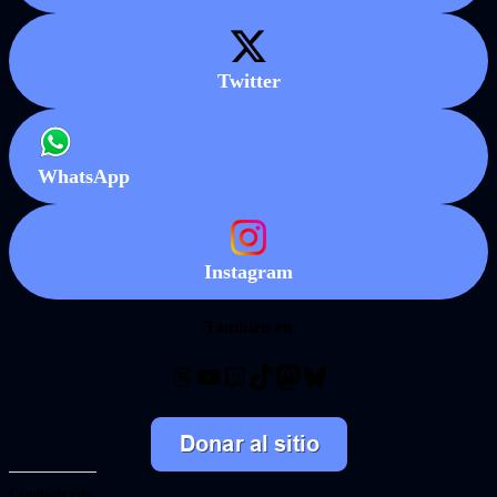
Twitter
WhatsApp
Instagram
También en
Threads
YouTube
Twitch
TikTok
Mastodon
Bluesky
Comparte esto: