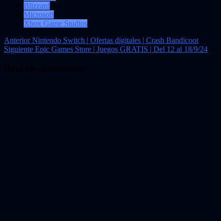
Blizzard
Microsoft
Xbox Game Studios
Navegación
Anterior
Nintendo Switch | Ofertas digitales | Crash Bandicoot
Siguiente
Epic Games Store | Juegos GRATIS | Del 12 al 18/9/24
de
entradas
Deja un comentario