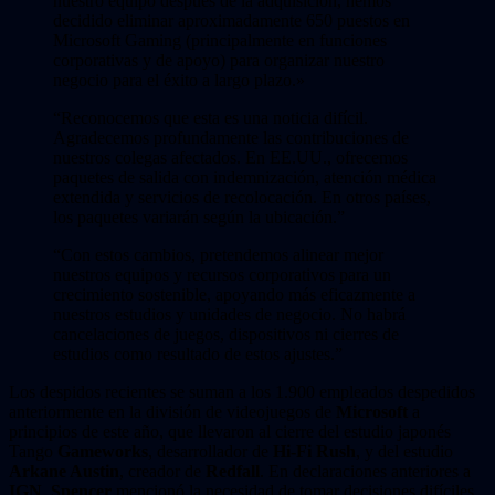
nuestro equipo después de la adquisición, hemos
decidido eliminar aproximadamente 650 puestos en
Microsoft Gaming (principalmente en funciones
corporativas y de apoyo) para organizar nuestro
negocio para el éxito a largo plazo.»
“Reconocemos que esta es una noticia difícil.
Agradecemos profundamente las contribuciones de
nuestros colegas afectados. En EE.UU., ofrecemos
paquetes de salida con indemnización, atención médica
extendida y servicios de recolocación. En otros países,
los paquetes variarán según la ubicación.”
“Con estos cambios, pretendemos alinear mejor
nuestros equipos y recursos corporativos para un
crecimiento sostenible, apoyando más eficazmente a
nuestros estudios y unidades de negocio. No habrá
cancelaciones de juegos, dispositivos ni cierres de
estudios como resultado de estos ajustes.”
Los despidos recientes se suman a los 1.900 empleados despedidos
anteriormente en la división de videojuegos de
Microsoft
a
principios de este año, que llevaron al cierre del estudio japonés
Tango
Gameworks
, desarrollador de
Hi-Fi Rush
, y del estudio
Arkane Austin
, creador de
Redfall
. En declaraciones anteriores a
IGN
,
Spencer
mencionó la necesidad de tomar decisiones difíciles