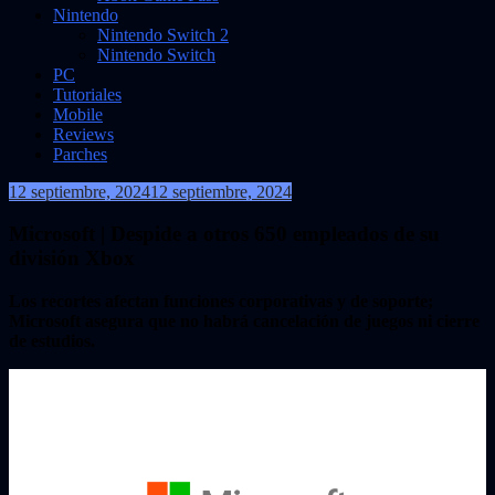
Nintendo
Nintendo Switch 2
Nintendo Switch
PC
Tutoriales
Mobile
Reviews
Parches
12 septiembre, 2024
12 septiembre, 2024
VidasInfinitas
Microsoft | Despide a otros 650 empleados de su
división Xbox
Los recortes afectan funciones corporativas y de soporte;
Microsoft asegura que no habrá cancelación de juegos ni cierre
de estudios.