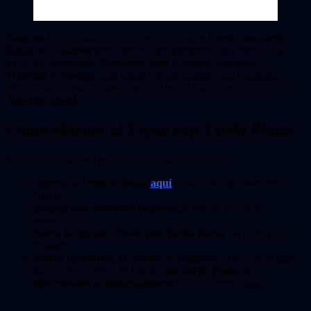
Amazon
ha introducido una nueva opción de
Envío con Tarifa
Plana de 5 dólares
para clientes que agreguen una dirección de
envío en
Argentina
,
Bahamas
,
Islas Caimán
,
Ecuador
, y
Trinidad y Tobago
. Esta oferta está disponible para productos
seleccionados que califiquen para el envío internacional a través de
AmazonGlobal
.
Cómo obtener el Envío con Tarifa Plana
Para aprovechar esta promoción, sigue estos pasos:
Ingresa a Amazon desde
aquí
para ver los productos que
aplican.
Agrega una dirección de envío
en uno de los países
mencionados.
Busca la opción “Envío con Tarifa Plana”
al realizar una
compra.
Añade productos al carrito de compras
y procede al pago.
Si la orden califica,
el Envío con Tarifa Plana se
seleccionará automáticamente
al momento de pagar.