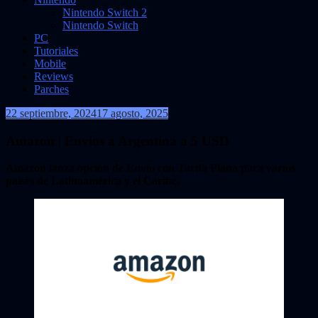
Nintendo Switch 2
Nintendo Switch
PC
Tutoriales
Mobile
Reviews
Parches
22 septiembre, 2024
17 agosto, 2025
VidasInfinitas
Amazon | Envíos a Argentina a 5 USD
Amazon lanza opción de Envío con Tarifa Plana para varios
países de Latinoamérica y el Caribe.