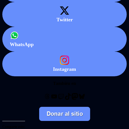
Twitter
WhatsApp
Instagram
También en
Threads
YouTube
Twitch
TikTok
Mastodon
Bluesky
Comparte esto: