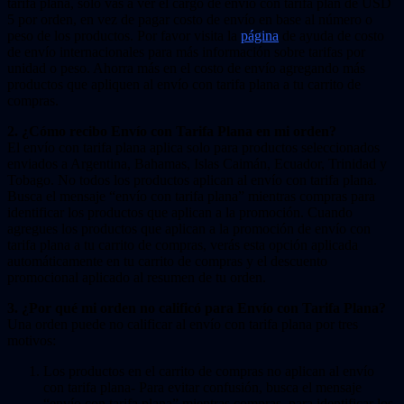
tarifa plana, solo vas a ver el cargo de envío con tarifa plan de USD
5 por orden, en vez de pagar costo de envío en base al número o
peso de los productos. Por favor visita la
página
de ayuda de costo
de envío internacionales para más información sobre tarifas por
unidad o peso. Ahorra más en el costo de envío agregando más
productos que apliquen al envío con tarifa plana a tu carrito de
compras.
2. ¿Cómo recibo Envío con Tarifa Plana en mi orden?
El envío con tarifa plana aplica solo para productos seleccionados
enviados a Argentina, Bahamas, Islas Caimán, Ecuador, Trinidad y
Tobago. No todos los productos aplican al envío con tarifa plana.
Busca el mensaje “envío con tarifa plana” mientras compras para
identificar los productos que aplican a la promoción. Cuando
agregues los productos que aplican a la promoción de envío con
tarifa plana a tu carrito de compras, verás esta opción aplicada
automáticamente en tu carrito de compras y el descuento
promocional aplicado al resumen de tu orden.
3. ¿Por qué mi orden no calificó para Envío con Tarifa Plana?
Una orden puede no calificar al envío con tarifa plana por tres
motivos:
Los productos en el carrito de compras no aplican al envío
con tarifa plana- Para evitar confusión, busca el mensaje
“envío con tarifa plana” mientras compras, para identificar los