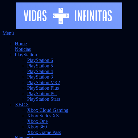
Saltar
Menú
Vidas Infinitas
al
Noticias sobre videojuegos
Home
contenido
Noticias
PlayStation
PlayStation 6
PlayStation 5
PlayStation 4
PlayStation 3
PlayStation VR2
PlayStation Plus
PlayStation PC
PlayStation Stars
XBOX
Xbox Cloud Gaming
Xbox Series XS
Xbox One
Xbox 360
Xbox Game Pass
Nintendo