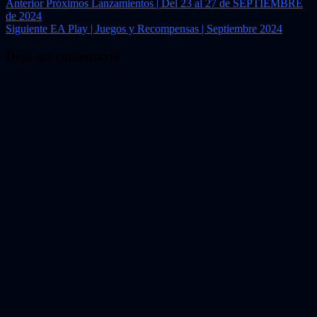
Navegación
Anterior
Próximos Lanzamientos | Del 23 al 27 de SEPTIEMBRE
de 2024
de
Siguiente
EA Play | Juegos y Recompensas | Septiembre 2024
entradas
Deja un comentario