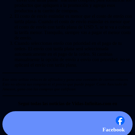
productos que apliquen a la promoción y agrega esos
productos a tu carrito de compras.
El costo de envío estándar es menor que el costo de envío con
tarifa plana- Cuando el costo de envío estándar es menor que
el costo de envío con tarifa plana de USD 5, se te va a cobrar
la tarifa menor. Tranquilo, siempre vas a pagar el menor costo
de envío.
Cuando seleccionas envío con prioridad en el pago de tu
orden- El envío con tarifa plana será seleccionada
automaticamente en el pago de la orden. Si cambias
manualmente la opción de envío a envío con prioridad, no se
aplicará el envío con tarifa plana.
Este sitio utiliza enlaces de afiliados y gana una comisión de ciertos enlaces.
Esto no afecta sus compras ni el precio que puede pagar. Como Asociado de
Amazon, gano con las compras que califican.
Seguí todas las noticias de Vidas-Infinitas.com en
Facebook