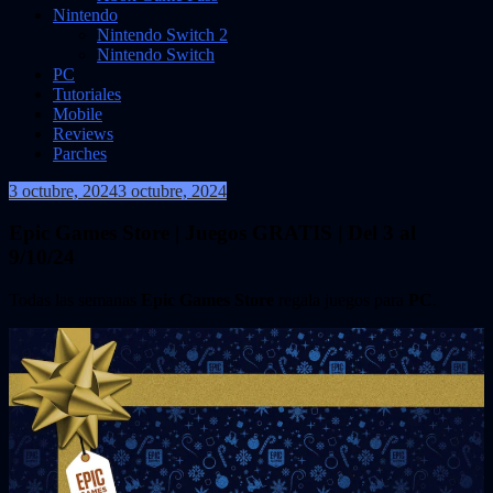
Nintendo
Nintendo Switch 2
Nintendo Switch
PC
Tutoriales
Mobile
Reviews
Parches
3 octubre, 2024
3 octubre, 2024
VidasInfinitas
Epic Games Store | Juegos GRATIS | Del 3 al
9/10/24
Todas las semanas
Epic Games Store
regala juegos para
PC
.