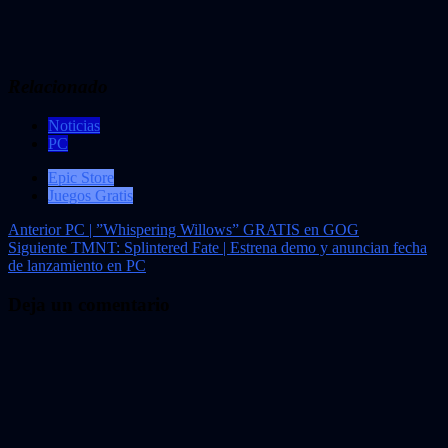
Relacionado
Noticias
PC
Epic Store
Juegos Gratis
Navegación
Anterior
PC | ”Whispering Willows” GRATIS en GOG
Siguiente
TMNT: Splintered Fate | Estrena demo y anuncian fecha
de
de lanzamiento en PC
entradas
Deja un comentario