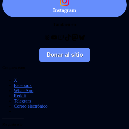
Instagram
También en
Threads
YouTube
Twitch
TikTok
Mastodon
Bluesky
Comparte esto:
X
Facebook
WhatsApp
Reddit
Telegram
Correo electrónico
Me gusta esto: