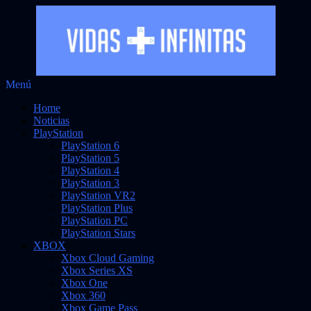
Saltar
Menú
Vidas Infinitas
al
Noticias sobre videojuegos
Home
contenido
Noticias
PlayStation
PlayStation 6
PlayStation 5
PlayStation 4
PlayStation 3
PlayStation VR2
PlayStation Plus
PlayStation PC
PlayStation Stars
XBOX
Xbox Cloud Gaming
Xbox Series XS
Xbox One
Xbox 360
Xbox Game Pass