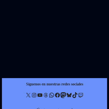
Síguenos en nuestras redes sociales
X
Instagram
YouTube
Threads
WhatsApp
Facebook
Mastodon
Bluesky
TikTok
Twitch