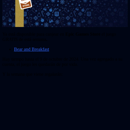
Ya está disponible para canjear en
Epic Games Store
el juego
GRATIS
de está semana
.
Bear and Breakfast
Hay tiempo hasta el 9 de octubre de 2024. Una vez agregado a su
cuenta, el juego les quedarán de por vida.
Y la semana que viene regalarán: