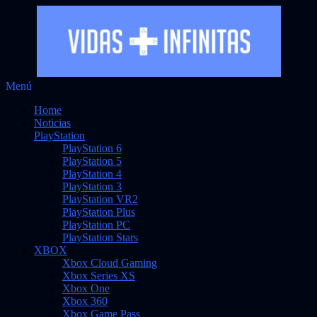
Saltar
Menú
Vidas Infinitas
al
Noticias sobre videojuegos
Home
contenido
Noticias
PlayStation
PlayStation 6
PlayStation 5
PlayStation 4
PlayStation 3
PlayStation VR2
PlayStation Plus
PlayStation PC
PlayStation Stars
XBOX
Xbox Cloud Gaming
Xbox Series XS
Xbox One
Xbox 360
Xbox Game Pass