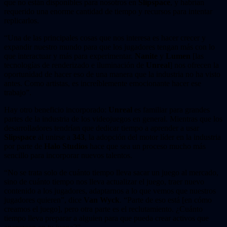
que no están disponibles para nosotros en
Slipspace
, y habrían
requerido una enorme cantidad de tiempo y recursos para intentar
replicarlos.
“Una de las principales cosas que nos interesa es hacer crecer y
expandir nuestro mundo para que los jugadores tengan más con lo
que interactuar y más para experimentar.
Nanite
y
Lumen
[las
tecnologías de renderizado e iluminación de
Unreal
] nos ofrecen la
oportunidad de hacer eso de una manera que la industria no ha visto
antes. Como artistas, es increíblemente emocionante hacer ese
trabajo”.
Hay otro beneficio incorporado:
Unreal
es familiar para grandes
partes de la industria de los videojuegos en general. Mientras que los
desarrolladores tendrían que dedicar tiempo a aprender a usar
Slipspace
al unirse a
343
, la adopción del motor líder en la industria
por parte de
Halo Studios
hace que sea un proceso mucho más
sencillo para incorporar nuevos talentos.
“No se trata solo de cuánto tiempo lleva sacar un juego al mercado,
sino de cuánto tiempo nos lleva actualizar el juego, traer nuevo
contenido a los jugadores, adaptarnos a lo que vemos que nuestros
jugadores quieren”, dice
Van Wyck
. “Parte de eso está [en cómo
creamos el juego], pero otra parte es el reclutamiento. ¿Cuánto
tiempo lleva preparar a alguien para que pueda crear activos que