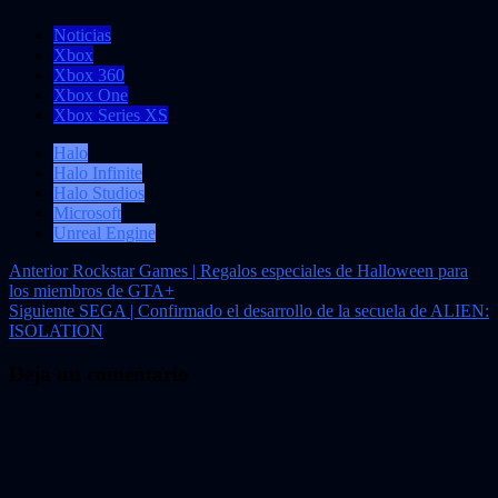
Noticias
Xbox
Xbox 360
Xbox One
Xbox Series XS
Halo
Halo Infinite
Halo Studios
Microsoft
Unreal Engine
Navegación
Anterior
Rockstar Games | Regalos especiales de Halloween para
los miembros de GTA+
de
Siguiente
SEGA | Confirmado el desarrollo de la secuela de ALIEN:
entradas
ISOLATION
Deja un comentario