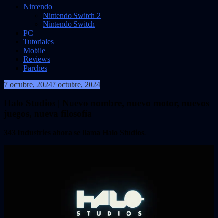
Nintendo
Nintendo Switch 2
Nintendo Switch
PC
Tutoriales
Mobile
Reviews
Parches
7 octubre, 2024
7 octubre, 2024
VidasInfinitas
Halo Studios | Nuevo nombre, nuevo motor, nuevos
juegos, nueva filosofía
343 Industries ahora se llama Halo Studios.