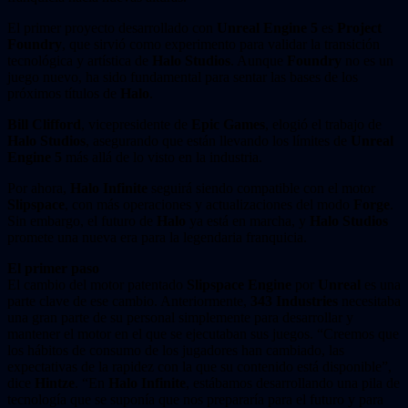
El primer proyecto desarrollado con
Unreal Engine 5
es
Project
Foundry
, que sirvió como experimento para validar la transición
tecnológica y artística de
Halo Studios
. Aunque
Foundry
no es un
juego nuevo, ha sido fundamental para sentar las bases de los
próximos títulos de
Halo
.
Bill Clifford
, vicepresidente de
Epic Games
, elogió el trabajo de
Halo Studios
, asegurando que están llevando los límites de
Unreal
Engine 5
más allá de lo visto en la industria.
Por ahora,
Halo Infinite
seguirá siendo compatible con el motor
Slipspace
, con más operaciones y actualizaciones del modo
Forge
.
Sin embargo, el futuro de
Halo
ya está en marcha, y
Halo Studios
promete una nueva era para la legendaria franquicia.
El primer paso
El cambio del motor patentado
Slipspace Engine
por
Unreal
es una
parte clave de ese cambio. Anteriormente,
343 Industries
necesitaba
una gran parte de su personal simplemente para desarrollar y
mantener el motor en el que se ejecutaban sus juegos. “Creemos que
los hábitos de consumo de los jugadores han cambiado, las
expectativas de la rapidez con la que su contenido está disponible”,
dice
Hintze
. “En
Halo Infinite
, estábamos desarrollando una pila de
tecnología que se suponía que nos prepararía para el futuro y para