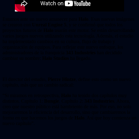
Estamos ante un nuevo amanecer para
Halo
. Esas nuevas imágenes
se crearon con
Unreal Engine 5
, y se confirmó que todos los
proyectos futuros de
Halo
usarán este motor. Se están desarrollando
varios juegos nuevos utilizando esta tecnología. Además, el estudio
ha implementado cambios en su cultura, flujo de trabajo y
organización de equipos. Para reflejar este nuevo enfoque, los
administradores de la franquicia
343 Industries
han decidido
cambiar su nombre:
Halo Studios
ha llegado.
El director del estudio,
Pierre Hintze
, define esto como un nuevo
capítulo, más que un cambio radical:
“Si miramos en retrospectiva,
Halo
ha tenido dos capítulos muy
distintos. Capítulo 1:
Bungie
. Capítulo 2:
343 Industries
. Ahora,
creo que nuestro público está hambriento de más. Por eso, no solo
mejoraremos la eficiencia del desarrollo, sino que cambiaremos la
forma en que hacemos los juegos de
Halo
. Así que hoy comienza un
nuevo capítulo”.