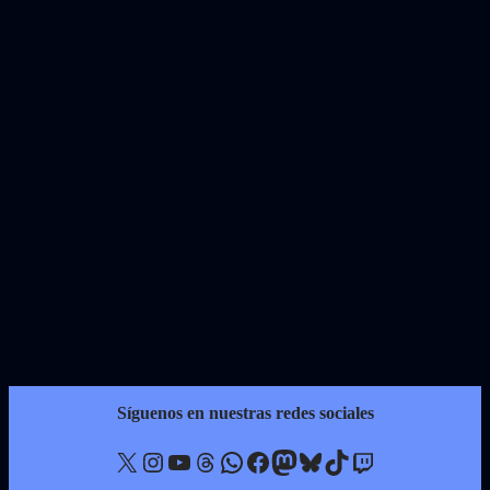
Síguenos en nuestras redes sociales
X
Instagram
YouTube
Threads
WhatsApp
Facebook
Mastodon
Bluesky
TikTok
Twitch