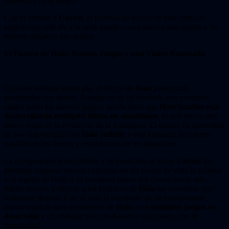
aparezcan en tu juego?”
Con el cambio a
Unreal
, el proceso de acceso es más corto, la
experiencia está ahí y la serie puede crecer mucho más rápido y de
manera orgánica que nunca.
El Futuro de Halo: Nuevos Juegos y una Visión Renovada
Con este enfoque renovado, el futuro de
Halo
parece más
prometedor que nunca. Aunque no se ha revelado con exactitud
cuáles serán los nuevos juegos, queda claro que
Halo Studios está
desarrollando múltiples títulos en simultáneo
, lo que marca una
nueva etapa en la evolución de la franquicia. El equipo ha aprendido
de sus experiencias con
Halo Infinite
y está tomando decisiones
basadas en los deseos y expectativas de los jugadores.
La reorganización del estudio y la transición al motor
Unreal
les
permitirá explorar nuevas experiencias sin perder de vista la calidad
y el legado de Halo. Los próximos pasos son claros: hacer más,
hablar menos, y ofrecer a los fanáticos de
Halo
las aventuras que
realmente desean. Este es solo el comienzo de un emocionante
nuevo capítulo para el universo de
Halo
, con
múltiples juegos en
desarrollo
y un enfoque más colaborativo que nunca con su
comunidad.