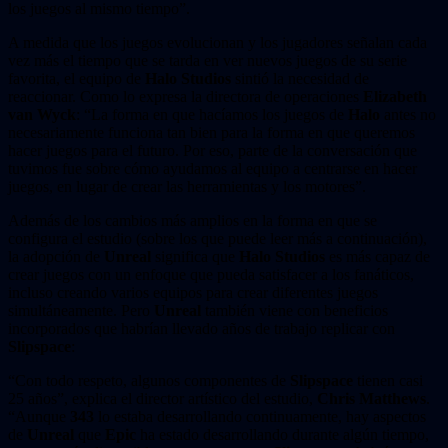
los juegos al mismo tiempo”.
A medida que los juegos evolucionan y los jugadores señalan cada
vez más el tiempo que se tarda en ver nuevos juegos de su serie
favorita, el equipo de
Halo Studios
sintió la necesidad de
reaccionar. Como lo expresa la directora de operaciones
Elizabeth
van Wyck
: “La forma en que hacíamos los juegos de
Halo
antes no
necesariamente funciona tan bien para la forma en que queremos
hacer juegos para el futuro. Por eso, parte de la conversación que
tuvimos fue sobre cómo ayudamos al equipo a centrarse en hacer
juegos, en lugar de crear las herramientas y los motores”.
Además de los cambios más amplios en la forma en que se
configura el estudio (sobre los que puede leer más a continuación),
la adopción de
Unreal
significa que
Halo Studios
es más capaz de
crear juegos con un enfoque que pueda satisfacer a los fanáticos,
incluso creando varios equipos para crear diferentes juegos
simultáneamente. Pero
Unreal
también viene con beneficios
incorporados que habrían llevado años de trabajo replicar con
Slipspace
:
“Con todo respeto, algunos componentes de
Slipspace
tienen casi
25 años”, explica el director artístico del estudio,
Chris Matthews
.
“Aunque
343
lo estaba desarrollando continuamente, hay aspectos
de
Unreal
que
Epic
ha estado desarrollando durante algún tiempo,