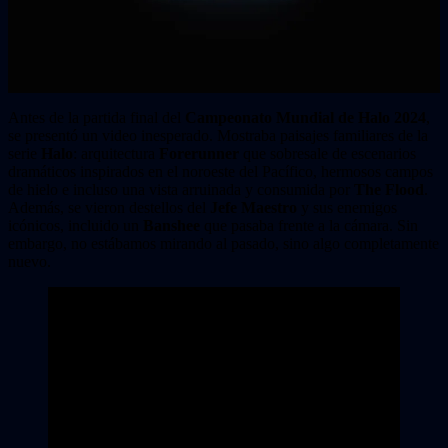
Antes de la partida final del
Campeonato Mundial de Halo 2024
,
se presentó un video inesperado. Mostraba paisajes familiares de la
serie
Halo
: arquitectura
Forerunner
que sobresale de escenarios
dramáticos inspirados en el noroeste del Pacífico, hermosos campos
de hielo e incluso una vista arruinada y consumida por
The Flood
.
Además, se vieron destellos del
Jefe Maestro
y sus enemigos
icónicos, incluido un
Banshee
que pasaba frente a la cámara. Sin
embargo, no estábamos mirando al pasado, sino algo completamente
nuevo.