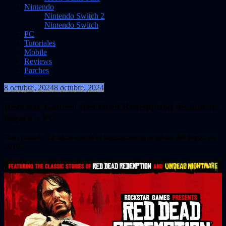
Nintendo
Nintendo Switch 2
Nintendo Switch
PC
Tutoriales
Mobile
Reviews
Parches
8 octubre, 2024
8 octubre, 2024
VidasInfinitas
Rockstar Games | Red Dead Redemption finalmente
llegará a PC
Han pasado 14 años desde el lanzamiento original del juego en
2010.