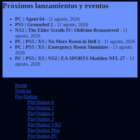
Próximos lanzamientos y eventos
PC | Agent 64
- 11 agosto, 2026
PS5 | Grounded 2
- 11 agosto, 2026
NS2 | The Elder Scrolls IV: Oblivion Remastered
- 11
agosto, 2026
PC | PS5 | XS | No More Room in Hell 2
- 11 agosto, 2026
PC | PS5 | XS | Emergency Room Simulator
- 13 agosto,
2026
PC | PS5 | XS | NS2 | EA SPORTS Madden NFL 27
- 13
agosto, 2026
Home
Noticias
PlayStation
PlayStation 6
PlayStation 5
PlayStation 4
PlayStation 3
PlayStation VR2
PlayStation Plus
PlayStation PC