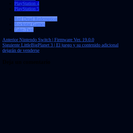
PlayStation 4
PlayStation 5
Red Dead Redemption
Rockstar Games
Take-Two
Navegación
Anterior
Nintendo Switch | Firmware Ver. 19.0.0
Siguiente
LittleBigPlanet 3 | El juego y su contenido adicional
de
dejarán de venderse
entradas
Deja un comentario