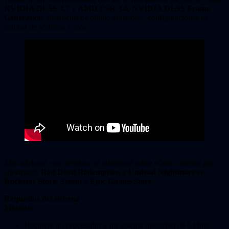
NVIDIA DLSS 3.7
y
AMD FSR 3.0
,
NVIDIA DLSS Frame
Generation
, distancias de dibujo ajustables, configuraciones de
calidad de sombras y más.
Más adelante, esta semana, se informará sobre cómo comprar por
adelantado
Red Dead Redemption
y
Undead Nightmare
en
Rockstar Store
,
Steam
o
Epic Games Store
.
Requisitos del sistema
Mínimo
:
Requiere un procesador y un sistema operativo de 64 bits