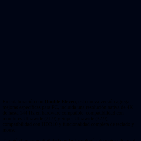
En colaboración con
Double Eleven
, esta nueva versión agrega
mejoras específicas para PC, incluida una resolución nativa de 4K
de hasta 144 Hz en hardware compatible, compatibilidad con
monitores Ultrawide (21:9) y Super Ultrawide (32:9),
compatibilidad con HDR10 y funcionalidad completa de teclado y
mouse.
También hay compatibilidad con las tecnologías de mejora de escala