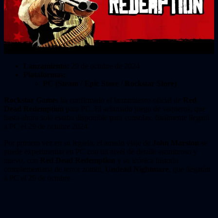
Lanzamiento:
29 de octubre de 2024
Plataformas:
PC (Steam / Epic Store / Rockstar Store)
Rockstar Games
ha confirmado el lanzamiento oficial de
Red
Dead Redemption
para PC. El aclamado juego de vaqueros, que
hasta ahora solo estaba disponible para consolas, finalmente llegará
a PC el 29 de octubre 2024.
Por primera vez en su legado, el amado viaje de
John Marston
se
puede experimentar en PC con un nivel de detalle asombroso y
nuevo, con
Red Dead Redemption
y su icónica historia
complementaria de terror zombi,
Undead Nightmare
, que llegarán
a PC el 29 de octubre.