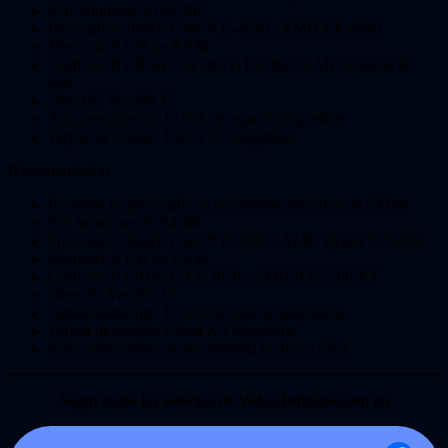
SO: Windows 10 64-Bit
Procesador: Intel® Core™ i5-4670 / AMD FX-9590
Memoria: 8 GB de RAM
Gráficos: NVIDIA GeForce GTX 960 / AMD Radeon R7
360
DirectX: Versión 12
Almacenamiento: 12 GB de espacio disponible
Tarjeta de sonido: Direct X Compatible
Recomendado:
Requiere un procesador y un sistema operativo de 64 bits
SO: Windows 10 64-Bit
Procesador: Intel® Core™ i5-8500 / AMD Ryzen 5 3500X
Memoria: 8 GB de RAM
Gráficos: NVIDIA GTX 2070 / AMD RX 5700 XT
DirectX: Versión 12
Almacenamiento: 12 GB de espacio disponible
Tarjeta de sonido: Direct X Compatible
Notas adicionales: se recomienda un disco SSD
Seguí todas las noticias de Vidas-Infinitas.com en