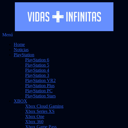
Saltar
Menú
Vidas Infinitas
al
Noticias sobre videojuegos
Home
contenido
Noticias
PlayStation
PlayStation 6
PlayStation 5
PlayStation 4
PlayStation 3
PlayStation VR2
PlayStation Plus
PlayStation PC
PlayStation Stars
XBOX
Xbox Cloud Gaming
Xbox Series XS
Xbox One
Xbox 360
Xbox Game Pass