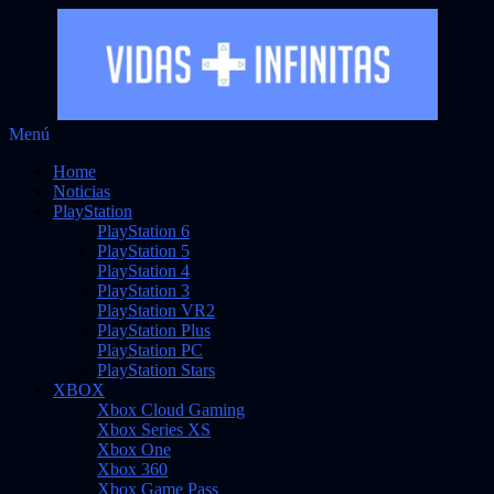
Saltar
Menú
Vidas Infinitas
al
Noticias sobre videojuegos
Home
contenido
Noticias
PlayStation
PlayStation 6
PlayStation 5
PlayStation 4
PlayStation 3
PlayStation VR2
PlayStation Plus
PlayStation PC
PlayStation Stars
XBOX
Xbox Cloud Gaming
Xbox Series XS
Xbox One
Xbox 360
Xbox Game Pass