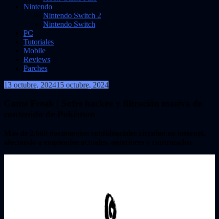
Nintendo
Nintendo Switch 2
Nintendo Switch
PC
Tutoriales
Mobile
Reviews
Parches
13 octubre, 2024
15 octubre, 2024
VidasInfinitas
Game Freak | Sufre hackeo y filtración masiva de
contenido de Pokémon
Más de 2.600 documentos confidenciales circulan en internet,
afectando a empleados actuales, anteriores y contratados.