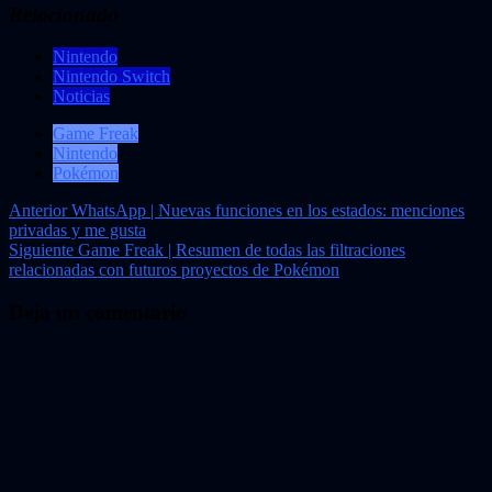
Relacionado
Nintendo
Nintendo Switch
Noticias
Game Freak
Nintendo
Pokémon
Navegación
Anterior
WhatsApp | Nuevas funciones en los estados: menciones
privadas y me gusta
de
Siguiente
Game Freak | Resumen de todas las filtraciones
entradas
relacionadas con futuros proyectos de Pokémon
Deja un comentario