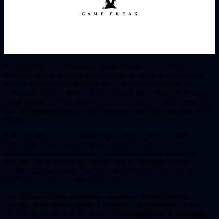
El desarrollador de
Pokémon
,
Game Freak
, ha reconocido una
filtración masiva de datos que ha puesto en riesgo la seguridad de
miles de documentos confidenciales, incluyendo información
personal de sus empleados. En un comunicado emitido el domingo,
Game Freak
confirmó que más de 2.600 archivos de información
han sido robadas debido a un “acceso no autorizado por parte de un
tercero”.
Entre los datos comprometidos figuran los nombres completos,
direcciones, correos electrónicos y números de teléfono de
empleados actuales, anteriores y contratados.
Game Freak
ha
indicado que se pondrá en contacto con los afectados lo antes
posible, aunque aquellos que ya no trabajen en la empresa serán
notificados a través de este anuncio público.
Además de los datos personales, también se filtraron detalles
cruciales sobre futuros juegos y proyectos no anunciados. Entre
ellos, destacan información sobre la
Generación 10
de
Pokémon
,