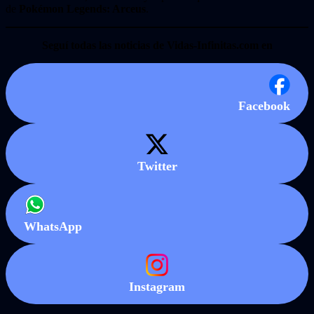
de
Pokémon Legends: Arceus
.
Seguí todas las noticias de Vidas-Infinitas.com en
Facebook
Twitter
WhatsApp
Instagram