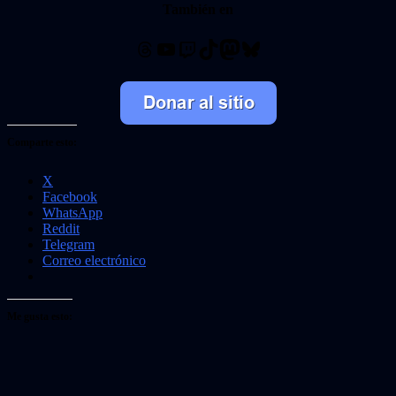
También en
Threads
YouTube
Twitch
TikTok
Mastodon
Bluesky
Comparte esto:
X
Facebook
WhatsApp
Reddit
Telegram
Correo electrónico
Me gusta esto: