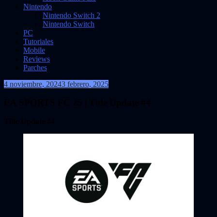
Nintendo
Nintendo Switch 2
Nintendo Switch
PC
Tutoriales
Mobile
Reviews
Parches
4 noviembre, 2024
3 febrero, 2025
VidasInfinitas
EA SPORTS FC 25 | Title Update #4
Title Update #4