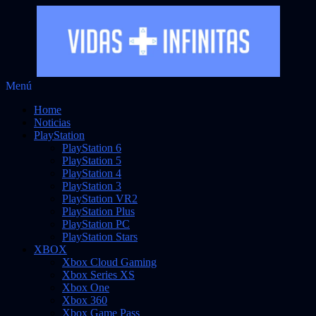
Saltar
Menú
Vidas Infinitas
al
Noticias sobre videojuegos
Home
contenido
Noticias
PlayStation
PlayStation 6
PlayStation 5
PlayStation 4
PlayStation 3
PlayStation VR2
PlayStation Plus
PlayStation PC
PlayStation Stars
XBOX
Xbox Cloud Gaming
Xbox Series XS
Xbox One
Xbox 360
Xbox Game Pass