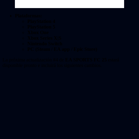
Plataformas:
PlayStation 4
PlayStation 5
Xbox One
Xbox Series X|S
Nintendo Switch
PC (Steam / EA app / Epic Store)
La próxima actualización #4 de
EA SPORTS FC 25
estará
disponible pronto e incluirá los siguientes cambios.