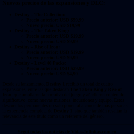
Nuevos precios de las expansiones y DLC:
Destiny – The Collection:
Precio anterior:
USD $59,99
Nuevo precio:
USD $19,99
Destiny – The Taken King:
Precio anterior:
USD $19,99
Nuevo precio:
USD $9,99
Destiny – Rise of Iron:
Precio anterior:
USD $19,99
Nuevo precio:
USD $9,99
Destiny – Level 40 Packs:
Precio anterior:
USD $29,99
Nuevo precio:
USD $4,99
Desde su lanzamiento,
Destiny 1
recibió un total de cuatro
expansiones, entre las que destacan
The Taken King
y
Rise of
Iron
, que ampliaron la narrativa del juego y añadieron contenido
significativo, como nuevas misiones, incursiones y equipo. Estos
descuentos permanentes no solo ponen al alcance de más personas
la experiencia completa de
Destiny 1
, sino que también resaltan la
relevancia de este título como un referente del género.
Seguí todas las noticias de Vidas-Infinitas.com en