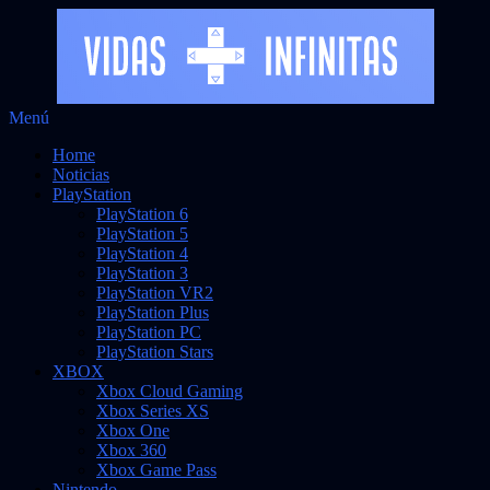
Saltar
Menú
Vidas Infinitas
al
Noticias sobre videojuegos
Home
contenido
Noticias
PlayStation
PlayStation 6
PlayStation 5
PlayStation 4
PlayStation 3
PlayStation VR2
PlayStation Plus
PlayStation PC
PlayStation Stars
XBOX
Xbox Cloud Gaming
Xbox Series XS
Xbox One
Xbox 360
Xbox Game Pass
Nintendo