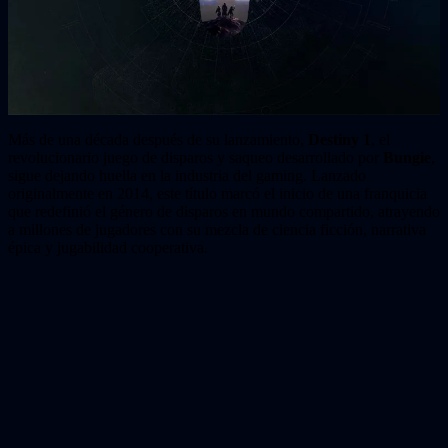
Más de una década después de su lanzamiento,
Destiny 1
, el
revolucionario juego de disparos y saqueo desarrollado por
Bungie
,
sigue dejando huella en la industria del gaming. Lanzado
originalmente en 2014, este título marcó el inicio de una franquicia
que redefinió el género de disparos en mundo compartido, atrayendo
a millones de jugadores con su mezcla de ciencia ficción, narrativa
épica y jugabilidad cooperativa.