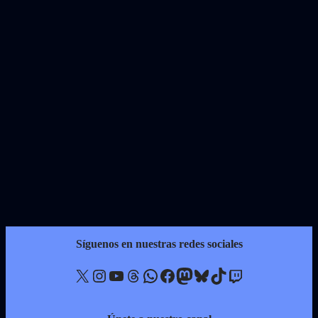
Síguenos en nuestras redes sociales
X
Instagram
YouTube
Threads
WhatsApp
Facebook
Mastodon
Bluesky
TikTok
Twitch