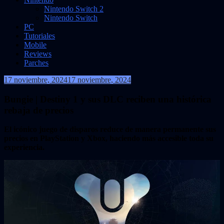
Nintendo Switch 2
Nintendo Switch
PC
Tutoriales
Mobile
Reviews
Parches
17 noviembre, 2024
17 noviembre, 2024
VidasInfinitas
Bungie | Destiny 1 y sus DLC reciben una histórica
rebaja de precios
El icónico juego de disparos reduce de manera permanente sus
precios en PlayStation y Xbox, haciendo más accesible toda su
experiencia.