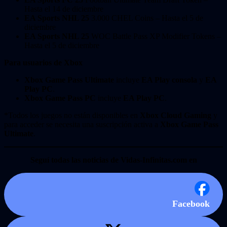
Hasta el 14 de diciembre
EA Sports NHL 25
3.000 CHEL Coins – Hasta el 5 de
diciembre
EA Sports NHL 25
WOC Battle Pass XP Modifier Tokens –
Hasta el 5 de diciembre
Para usuarios de Xbox
Xbox Game Pass Ultimate
incluye
EA Play consola
y
EA
Play PC
.
Xbox Game Pass PC
incluye
EA Play PC
.
*Todos los juegos no están disponibles en
Xbox Cloud Gaming
y
para acceder se necesita una suscripción activa a
Xbox Game Pass
Ultimate
.
Seguí todas las noticias de Vidas-Infinitas.com en
Facebook