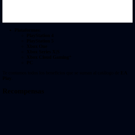
Plataformas:
PlayStation 4
PlayStation 5
Xbox One
Xbox Series X|S
Xbox Cloud Gaming
*
PC
Te contamos todos los beneficios que se suman al catálogo de
EA
Play
.
Recompensas