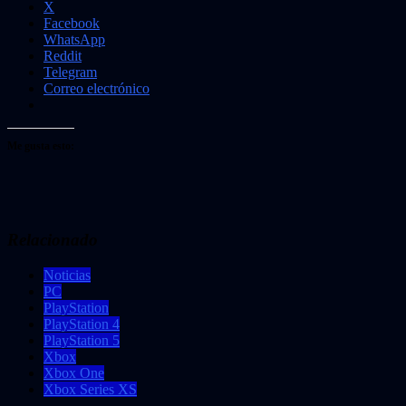
X
Facebook
WhatsApp
Reddit
Telegram
Correo electrónico
Me gusta esto:
Relacionado
Noticias
PC
PlayStation
PlayStation 4
PlayStation 5
Xbox
Xbox One
Xbox Series XS