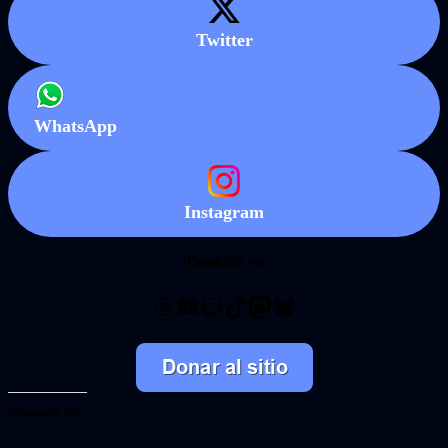
Twitter
WhatsApp
Instagram
También en
Threads
YouTube
Twitch
TikTok
Mastodon
Bluesky
Comparte esto: