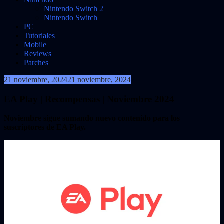
Nintendo Switch 2
Nintendo Switch
PC
Tutoriales
Mobile
Reviews
Parches
21 noviembre, 2024
21 noviembre, 2024
VidasInfinitas
EA Play | Recompensas | Noviembre 2024
Noviembre sigue sumando nuevo contenido para los
suscriptores de EA Play.