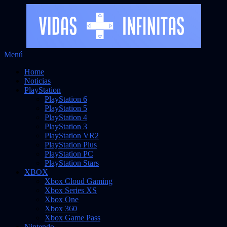
Saltar
Menú
al
Noticias sobre videojuegos
Vidas Infinitas
Home
contenido
Noticias
PlayStation
PlayStation 6
PlayStation 5
PlayStation 4
PlayStation 3
PlayStation VR2
PlayStation Plus
PlayStation PC
PlayStation Stars
XBOX
Xbox Cloud Gaming
Xbox Series XS
Xbox One
Xbox 360
Xbox Game Pass
Nintendo