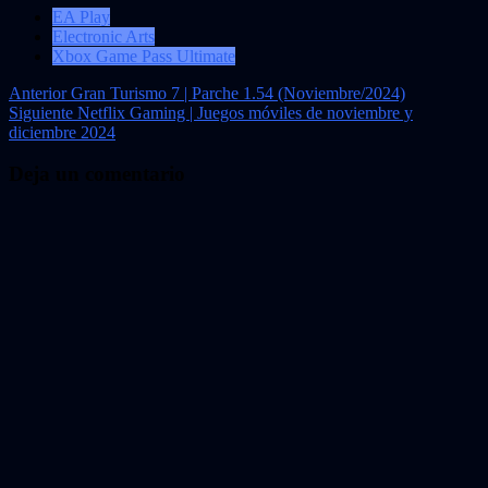
EA Play
Electronic Arts
Xbox Game Pass Ultimate
Navegación
Anterior
Gran Turismo 7 | Parche 1.54 (Noviembre/2024)
Siguiente
Netflix Gaming | Juegos móviles de noviembre y
de
diciembre 2024
entradas
Deja un comentario