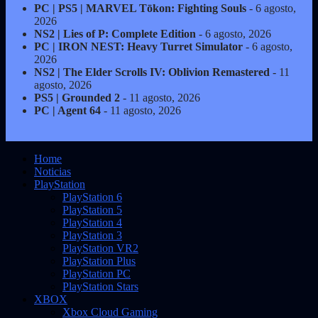
PC | PS5 | MARVEL Tōkon: Fighting Souls
- 6 agosto,
2026
NS2 | Lies of P: Complete Edition
- 6 agosto, 2026
PC | IRON NEST: Heavy Turret Simulator
- 6 agosto,
2026
NS2 | The Elder Scrolls IV: Oblivion Remastered
- 11
agosto, 2026
PS5 | Grounded 2
- 11 agosto, 2026
PC | Agent 64
- 11 agosto, 2026
Home
Noticias
PlayStation
PlayStation 6
PlayStation 5
PlayStation 4
PlayStation 3
PlayStation VR2
PlayStation Plus
PlayStation PC
PlayStation Stars
XBOX
Xbox Cloud Gaming