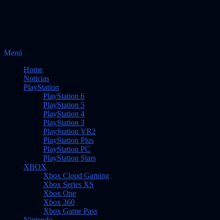
Saltar
Menú
Vidas Infinitas
al
Noticias sobre videojuegos
Home
contenido
Noticias
PlayStation
PlayStation 6
PlayStation 5
PlayStation 4
PlayStation 3
PlayStation VR2
PlayStation Plus
PlayStation PC
PlayStation Stars
XBOX
Xbox Cloud Gaming
Xbox Series XS
Xbox One
Xbox 360
Xbox Game Pass
Nintendo