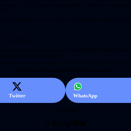
 de marzo de 2025. Seguimos comprometidos a ofrecer una experiencia i
ollo.
sin’s Creed Shadows
, ¡y nos complace compartir que recibirás más act
n’s Creed Shadows
anáticos, quienes esperan que esta vez sea definitiva y el juego cumpla 
eso histórico de ese día en Japón.
Seguí todas las noticias de Vidas-Infinitas.com en
Twitter
WhatsApp
También en
Threads
YouTube
Twitch
TikTok
Mastodon
Bluesky