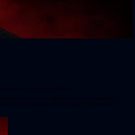
de lanzamiento que despierta polémicas.
iones en parkour y sigilo, sufriría un retraso. Originalmente
reveló en un comunicado oficial que la nueva fecha será el 20 de