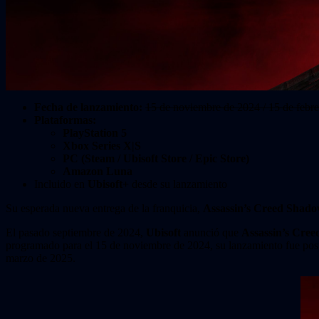
Fecha de lanzamiento:
15 de noviembre de 2024 / 15 de febr
Plataformas:
PlayStation 5
Xbox Series X|S
PC (Steam / Ubisoft Store / Epic Store)
Amazon Luna
Incluido en
Ubisoft+
desde su lanzamiento
Su esperada nueva entrega de la franquicia,
Assassin’s Creed Shad
El pasado septiembre de 2024,
Ubisoft
anunció que
Assassin’s Cre
programado para el 15 de noviembre de 2024, su lanzamiento fue pospu
marzo de 2025.