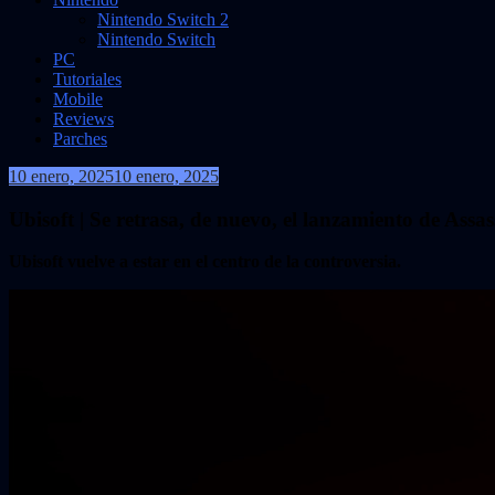
Nintendo Switch 2
Nintendo Switch
PC
Tutoriales
Mobile
Reviews
Parches
10 enero, 2025
10 enero, 2025
VidasInfinitas
Ubisoft | Se retrasa, de nuevo, el lanzamiento de Ass
Ubisoft
vuelve a estar en el centro de la controversia.