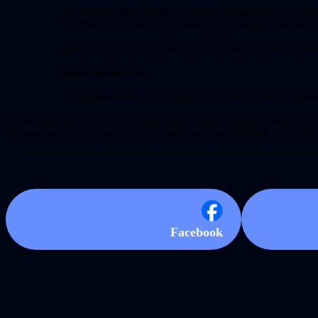
En consecuencia, la nueva fecha de lanzamiento es el 20
continuo entre nuestros jugadores y los equipos de desarr
Sabemos que estás ansioso por aprender más sobre
Assas
Marc Alexis Coté
En nombre de todos los equipos que trabajan en
Assassi
La decisión de la nueva fecha ha dejado un sabor agridulce entre los f
de marzo podría suponer un desafío adicional para
Ubisoft
, dado el p
Facebook