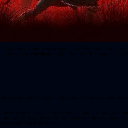
El 20 de marzo es una fecha cargada de significado en la historia japone
s del culto
Aum Shinrikyo
, resultó en la muerte de 13 personas y más 
nuestros increíbles fanáticos y equipos dedicados por su inquebrantabl
uestro progreso a través de descripciones generales del juego, y la 
comunidad. Si bien ya hemos logrado avances notables, creemos que se
sa y atractiva desde el primer día.