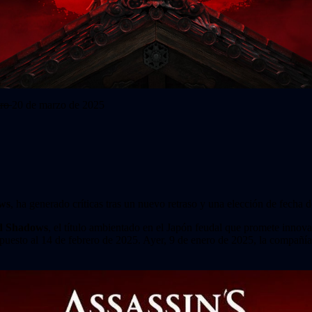
ero
20 de marzo de 2025
ows
, ha generado críticas tras un nuevo retraso y una elección de fecha 
ed Shadows
, el título ambientado en el Japón feudal que promete innovac
esto al 14 de febrero de 2025. Ayer, 9 de enero de 2025, la compañía 