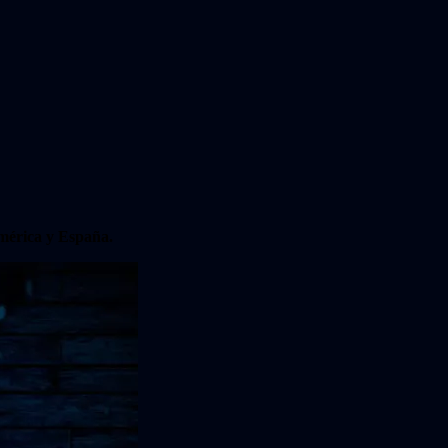
mérica y España
.