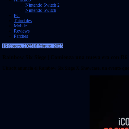
Nintendo Switch 2
Nintendo Switch
PC
Tutoriales
Mobile
Reviews
Parches
16 febrero, 2025
16 febrero, 2025
VidasInfinitas
Rainbow Six Siege | Comienza una nueva era con R6 
Ubisoft anuncia el Rainbow Six Siege X Showcase, un evento que 