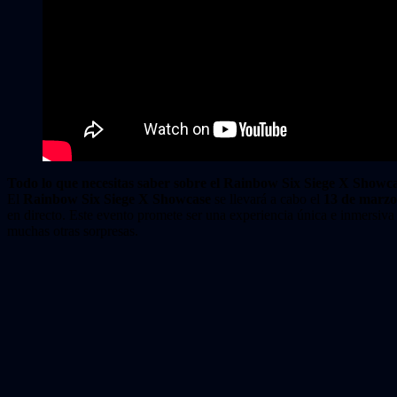
Todo lo que necesitas saber sobre el
Rainbow Six Siege X Showc
El
Rainbow Six Siege X Showcase
se llevará a cabo el
13 de marzo
en directo. Este evento promete ser una experiencia única e inmersiva 
muchas otras sorpresas.