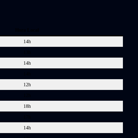
Hora Local
14h
13h
14h
14h
12h
12h
18h
17h
14h