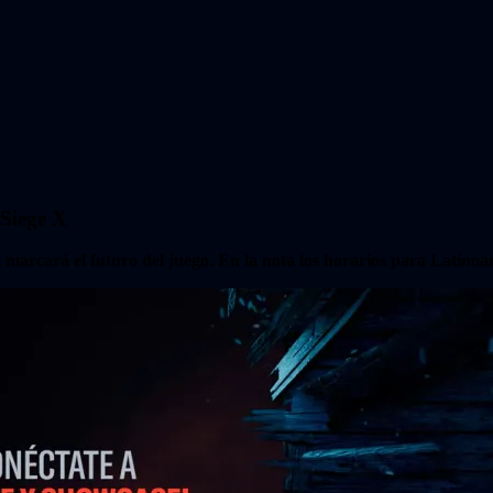
Siege X
marcará el futuro del juego. En la nota los horarios para
Latinoa