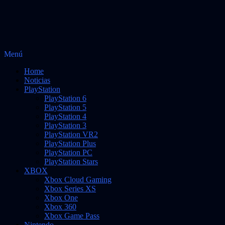
Saltar
Menú
Vidas Infinitas
al
Noticias sobre videojuegos
Home
contenido
Noticias
PlayStation
PlayStation 6
PlayStation 5
PlayStation 4
PlayStation 3
PlayStation VR2
PlayStation Plus
PlayStation PC
PlayStation Stars
XBOX
Xbox Cloud Gaming
Xbox Series XS
Xbox One
Xbox 360
Xbox Game Pass
Nintendo