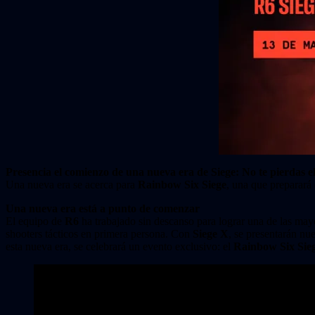
Presencia el comienzo de una nueva era de Siege: No te pierdas 
Una nueva era se acerca para
Rainbow Six Siege
, una que preparará 
Una nueva era está a punto de comenzar
El equipo de
R6
ha trabajado sin descanso para lograr una de las mayo
shooters tácticos en primera persona. Con
Siege X
, se presentarán nue
esta nueva era, se celebrará un evento exclusivo: el
Rainbow Six Sie