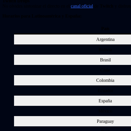
Twitch Drops
No olvides sintonizar el directo en el
canal oficial
de
Twitch
y disfrut
Horarios para Latinoamérica y España:
País
Argentina
Bolivia
Brasil
Chile
Colombia
Ecuador
España
México
Paraguay