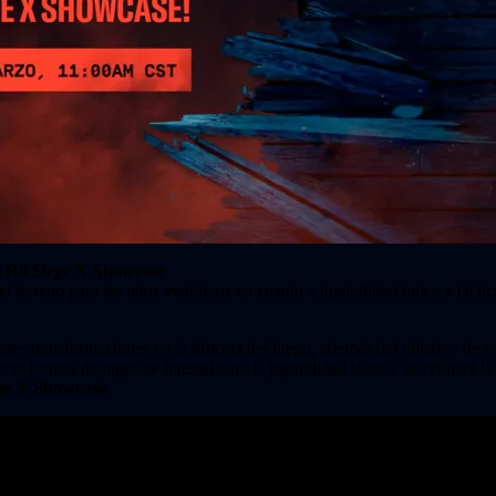
el R6 Siege X Showcase
el terreno para los años venideros en cuanto a jugabilidad única y táctic
res transformaciones en la historia del juego, además del objetivo de r
vas formas de jugar, se intensificará la jugabilidad táctica, se refinará 
ge X Showcase
.