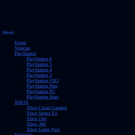
Saltar
Menú
al
Noticias sobre videojuegos
Vidas Infinitas
Home
contenido
Noticias
PlayStation
PlayStation 6
PlayStation 5
PlayStation 4
PlayStation 3
PlayStation VR2
PlayStation Plus
PlayStation PC
PlayStation Stars
XBOX
Xbox Cloud Gaming
Xbox Series XS
Xbox One
Xbox 360
Xbox Game Pass
Nintendo