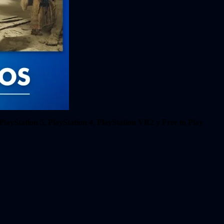
PlayStation 5
,
PlayStation 4
,
PlayStation VR2
y
Free to Play