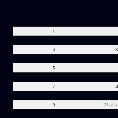
PUESTO
1
2
3
R
4
5
6
7
B
8
9
Plants 
10