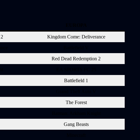
EUROPA
 2
Kingdom Come: Deliverance
ance
Battlefield V
Red Dead Redemption 2
ht
EA SPORTS FC 25
Battlefield 1
Grand Theft Auto V
The Forest
Batman: Arkham Knight
Gang Beasts
Minecraft