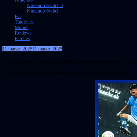
Nintendo Switch 2
Nintendo Switch
PC
Tutoriales
Mobile
Reviews
Parches
11 marzo, 2025
11 marzo, 2025
VidasInfinitas
PlayStation Store | Los juegos más descargados | Feb
Estos fueron los juegos más descargados de PlayStation Store en 