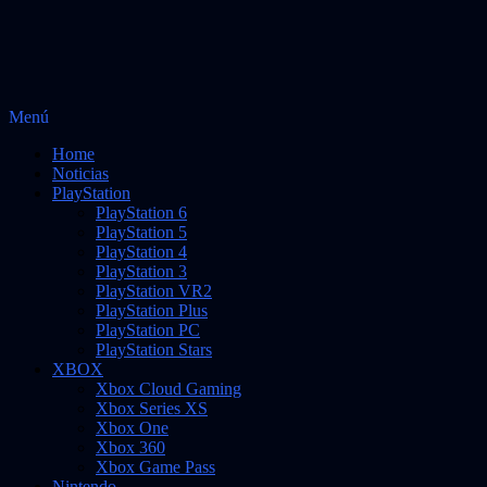
Saltar
Menú
Vidas Infinitas
al
Noticias sobre videojuegos
Home
contenido
Noticias
PlayStation
PlayStation 6
PlayStation 5
PlayStation 4
PlayStation 3
PlayStation VR2
PlayStation Plus
PlayStation PC
PlayStation Stars
XBOX
Xbox Cloud Gaming
Xbox Series XS
Xbox One
Xbox 360
Xbox Game Pass
Nintendo