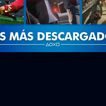
yStation Store
en
Latinoamérica
,
EE. UU./Canadá
y
Europa
para