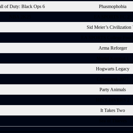
ll of Duty: Black Ops 6
Phasmophobia
NBA 2K25
EA SPORTS FC 25
Sid Meier’s Civilization
EA SPORTS College Footb
Arma Reforger
Mortal Kombat 1
Hogwarts Legacy
Cyberpunk 2077
Party Animals
HELLDIVERS 2
It Takes Two
Sea of Thieves