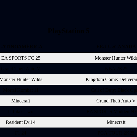
PlayStation 5
LATINOAMÉRICA
EE.UU./CANADÁ
EA SPORTS FC 25
Monster Hunter Wild
Grand Theft Auto V
NBA 2K25
Monster Hunter Wilds
Kingdom Come: Deliveran
Mortal Kombat 11
Call of Duty: Black Op
Minecraft
Grand Theft Auto V
It Takes Two
EA SPORTS Madden NF
Resident Evil 4
Minecraft
F1 24
PGA TOUR 2K25