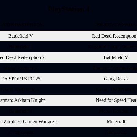
PlayStation 4
LATINOAMÉRICA
EE.UU./CANADÁ
Battlefield V
Red Dead Redemption
Battlefield 1
Kingdom Come: Deliver
ed Dead Redemption 2
Battlefield V
Mortal Kombat X
Batman: Arkham Knig
EA SPORTS FC 25
Gang Beasts
Grand Theft Auto V
Grand Theft Auto V
atman: Arkham Knight
Need for Speed Heat
Battlefield 4
Mortal Kombat X
vs. Zombies: Garden Warfare 2
Minecraft
Gang Beasts
NBA 2K25