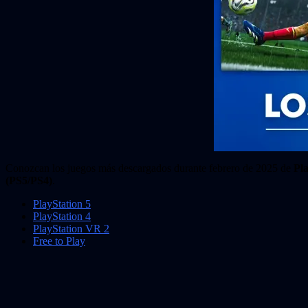
Conozcan los juegos más descargados durante febrero de 2025 de
Pla
(PS5/PS4)
.
PlayStation 5
PlayStation 4
PlayStation VR 2
Free to Play