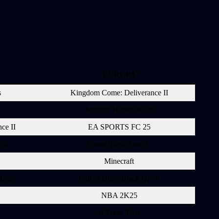
EUROPA
s
Kingdom Come: Deliverance II
Monster Hunter Wilds
ce II
EA SPORTS FC 25
s 6
Grand Theft Auto V
Minecraft
L 25
Call of Duty: Black Ops 6
NBA 2K25
It Takes Two