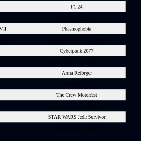
F1 24
Hogwarts Legacy
 VII
Phasmophobia
all 25
Tomb Raider IV-VI Remastered
Cyberpunk 2077
Sid Meier’s Civilization VII
Arma Reforger
Sea of Thieves
The Crew Motorfest
Poppy Playtime: Chapter 2
STAR WARS Jedi: Survivor
Poppy Playtime: Chapter 1