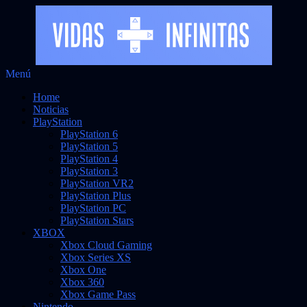
Saltar
Menú
Vidas Infinitas
al
Noticias sobre videojuegos
Home
contenido
Noticias
PlayStation
PlayStation 6
PlayStation 5
PlayStation 4
PlayStation 3
PlayStation VR2
PlayStation Plus
PlayStation PC
PlayStation Stars
XBOX
Xbox Cloud Gaming
Xbox Series XS
Xbox One
Xbox 360
Xbox Game Pass
Nintendo