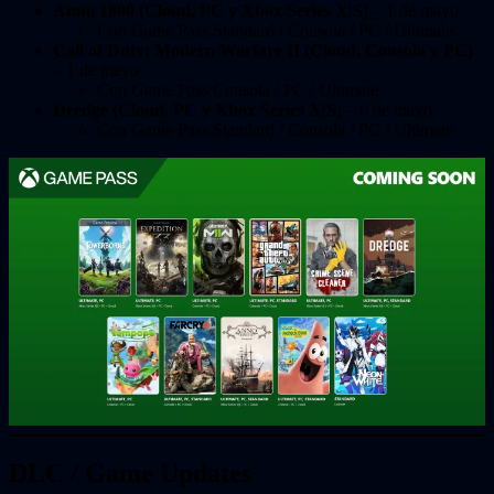
Anno 1800 (Cloud, PC y Xbox Series X|S)
– 1 de mayo
Con Game Pass Standard / Consola / PC / Ultimate
Call of Duty: Modern Warfare II (Cloud, Consola y PC)
– 1 de mayo
Con Game Pass Consola / PC / Ultimate
Dredge (Cloud, PC y Xbox Series X|S)
– 6 de mayo
Con Game Pass Standard / Consola / PC / Ultimate
DLC / Game Updates