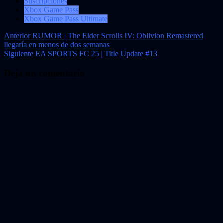
Suscripciones
Xbox Game Pass
Xbox Game Pass Ultimate
Navegación
Anterior
RUMOR | The Elder Scrolls IV: Oblivion Remastered
llegaría en menos de dos semanas
de
Siguiente
EA SPORTS FC 25 | Title Update #13
entradas
Deja un comentario