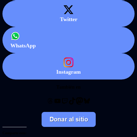
Twitter
WhatsApp
Instagram
También en
Threads
YouTube
Twitch
TikTok
Mastodon
Bluesky
Comparte esto: