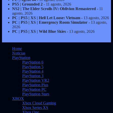
PS5 | Grounded 2
- 11 agosto, 2026
NS2 | The Elder Scrolls IV: Oblivion Remastered
- 11
agosto, 2026
PC | PS5 | XS | Hell Let Loose: Vietnam
- 13 agosto, 2026
PC | PS5 | XS | Emergency Room Simulator
- 13 agosto,
2026
PC | PS5 | XS | Wild Blue Skies
- 13 agosto, 2026
Home
Noticias
PlayStation
PlayStation 6
PlayStation 5
PlayStation 4
PlayStation 3
PlayStation VR2
PlayStation Plus
PlayStation PC
PlayStation Stars
XBOX
Xbox Cloud Gaming
Xbox Series XS
Xbox One