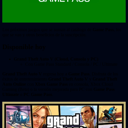
Los próximos juegos que se suman al catálogo de
Game Pass
, los
que se van y otros beneficios de la suscripción.
Disponible hoy
Grand Theft Auto V (Cloud, Consola y PC)
Con Game Pass Standard / Consola / PC / Ultimate
Grand Theft Auto V
regresa hoy a
Game Pass
. Disfruta de los
éxitos de entretenimiento
Grand Theft Auto V
y
Grand Theft
Auto Online
con
Xbox Game Pass
en consola, Xbox Cloud
Gaming (Beta) o la versión mejorada para PC con
Game Pass
Ultimate
o
PC Game Pass
.