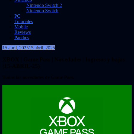
Nintendo Switch 2
Nintendo Switch
PC
Tutoriales
Mobile
Reviews
Parches
15 abril, 2025
15 abril, 2025
VidasInfinitas
XBOX | Game Pass | Novedades | Ingresos y bajas
(15-ABRIL-25)
Todas las novedades de Game Pass.