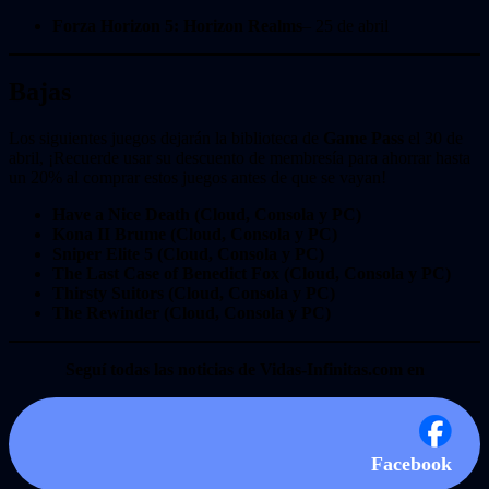
Forza Horizon 5: Horizon Realms
– 25 de abril
Bajas
Los siguientes juegos dejarán la biblioteca de
Game Pass
el 30 de
abril, ¡Recuerde usar su descuento de membresía para ahorrar hasta
un 20% al comprar estos juegos antes de que se vayan!
Have a Nice Death (Cloud, Consola y PC)
Kona II Brume
(Cloud, Consola y PC)
Sniper Elite 5
(Cloud, Consola y PC)
The Last Case of Benedict Fox
(Cloud, Consola y PC)
Thirsty Suitors
(Cloud, Consola y PC)
The Rewinder
(Cloud, Consola y PC)
Seguí todas las noticias de Vidas-Infinitas.com en
Facebook