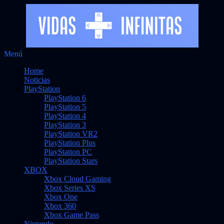
Saltar
Menú
Vidas Infinitas
al
Noticias sobre videojuegos
Home
contenido
Noticias
PlayStation
PlayStation 6
PlayStation 5
PlayStation 4
PlayStation 3
PlayStation VR2
PlayStation Plus
PlayStation PC
PlayStation Stars
XBOX
Xbox Cloud Gaming
Xbox Series XS
Xbox One
Xbox 360
Xbox Game Pass
Nintendo