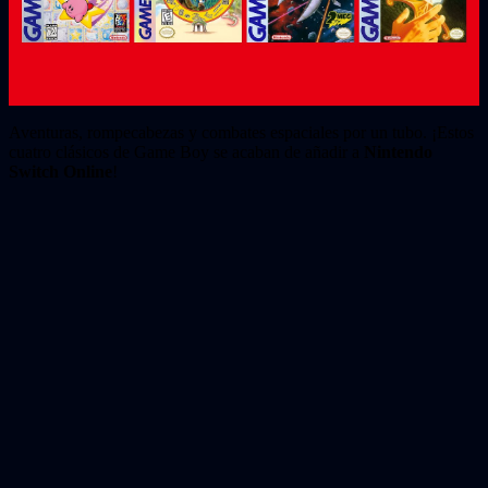
Aventuras, rompecabezas y combates espaciales por un tubo. ¡Estos
cuatro clásicos de Game Boy se acaban de añadir a
Nintendo
Switch Online
!