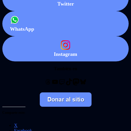
Twitter
WhatsApp
Instagram
También en
Threads
YouTube
Twitch
TikTok
Mastodon
Bluesky
Comparte esto:
X
Facebook