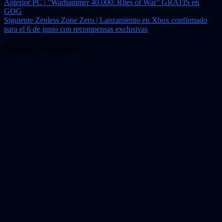
Navegación
Anterior
PC | ”Warhammer 40.000: Rites of War” GRATIS en
GOG
de
Siguiente
Zenless Zone Zero | Lanzamiento en Xbox confirmado
entradas
para el 6 de junio con recompensas exclusivas
Deja un comentario