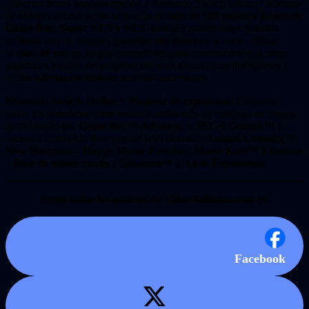
¿Aún no tienes una suscripción a Nintendo Switch Online? Además
de obtener acceso a una selección de
más de 100 clásicos juegos de
Game Boy, Super NES y NES
, también podrás jugar partidas
en
línea
con tus amigos,
guardar tus datos
en la nube, utilizar
el
chat de voz
en juegos compatibles para comunicarte con otros
jugadores a través de la aplicación para dispositivos inteligentes y
recibir
ofertas exclusivas
para los suscriptores.
Nintendo Switch Online + Paquete de expansión:
Obtendrás
todos los beneficios mencionados arriba más un catálogo de juegos
de Nintendo 64,
Game Boy™ Advance
, y
SEGA Genesis™
y
acceso a contenido descargable seleccionado (
Animal Crossing™:
New Horizons – Happy Home Paradise
,
Mario Kart™ 8 Deluxe
– Pase de pistas extras
y
Splatoon™ 2: Octo Expansion
).
Seguí todas las noticias de Vidas-Infinitas.com en
Facebook