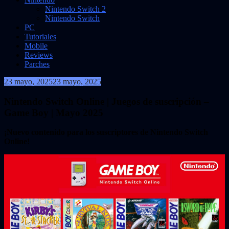
Nintendo Switch 2
Nintendo Switch
PC
Tutoriales
Mobile
Reviews
Parches
23 mayo, 2025
23 mayo, 2025
VidasInfinitas
Nintendo Switch Online | Juegos de suscripción –
Game Boy | Mayo 2025
¡Nuevo contenido para los suscriptores de Nintendo Switch
Online!