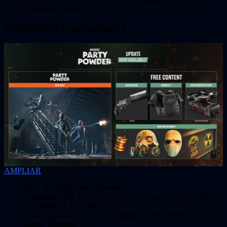
con recompensas mayores.
Contenido de la actualización
AMPLIAR
DLC de pago
:
Party Powder
.
Armadura 2.0
: Sistema personalizable que combina estilos
de
PAYDAY 2
y
PAYDAY 3
.
Arma gratuita
: El clásico
“Judge”
de
PAYDAY 2
regresa
como
“Justicar”
.