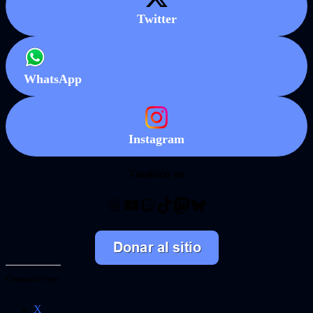
Twitter
WhatsApp
Instagram
También en
Threads
YouTube
Twitch
TikTok
Mastodon
Bluesky
Comparte esto:
X