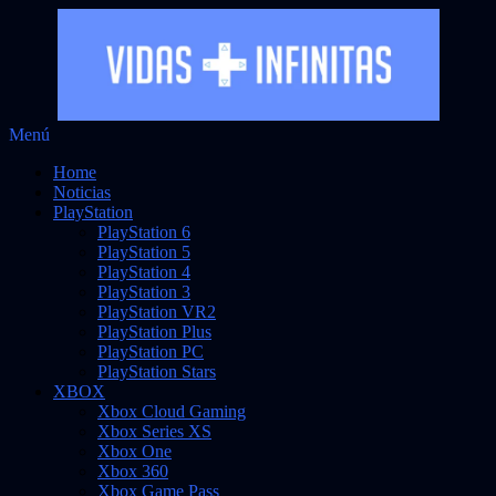
Saltar
Menú
Vidas Infinitas
al
Noticias sobre videojuegos
Home
contenido
Noticias
PlayStation
PlayStation 6
PlayStation 5
PlayStation 4
PlayStation 3
PlayStation VR2
PlayStation Plus
PlayStation PC
PlayStation Stars
XBOX
Xbox Cloud Gaming
Xbox Series XS
Xbox One
Xbox 360
Xbox Game Pass