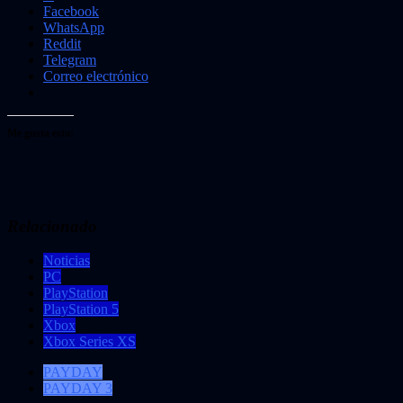
Facebook
WhatsApp
Reddit
Telegram
Correo electrónico
Me gusta esto:
Relacionado
Noticias
PC
PlayStation
PlayStation 5
Xbox
Xbox Series XS
PAYDAY
PAYDAY 3