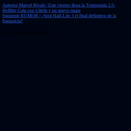
Navegación
Anterior
Marvel Rivals | Este viernes llega la Temporada 2.5:
Hellfire Gala con Ultrón y un nuevo mapa
de
Siguiente
RUMOR | ¿Será Half-Life 3 el final definitivo de la
entradas
franquicia?
Deja un comentario