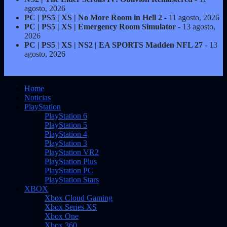
agosto, 2026
PC | PS5 | XS | No More Room in Hell 2
- 11 agosto, 2026
PC | PS5 | XS | Emergency Room Simulator
- 13 agosto,
2026
PC | PS5 | XS | NS2 | EA SPORTS Madden NFL 27
- 13
agosto, 2026
Home
Noticias
PlayStation
PlayStation 6
PlayStation 5
PlayStation 4
PlayStation 3
PlayStation VR2
PlayStation Plus
PlayStation PC
PlayStation Stars
XBOX
Xbox Cloud Gaming
Xbox Series XS
Xbox One
Xbox 360