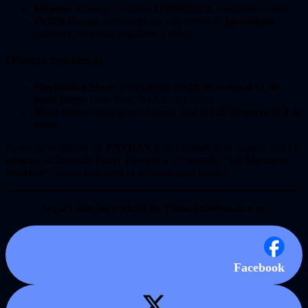
Mejoras
: Entrega de armas
OVERKILL
mediante drones.
Twitch Drops
: Recompensas con temática
Apocalipsis
(máscara, amuleto, pegatinas y más).
Ofertas próximas
PlayStation Store
: Descuentos del
28 de mayo al 11 de
junio
(juego base, Pase del Año 1 y más).
Xbox Store
: Rebajas en el juego base del
25 de mayo al 3 de
junio
.
Desde su lanzamiento,
PAYDAY 3
ha expandido su mundo con
17
atracos
, incluyendo
Party Powder
y la campaña
“La Manzana
Podrida”
. ¿Estás listo para el próximo gran golpe?
Seguí todas las noticias de Vidas-Infinitas.com en
Facebook