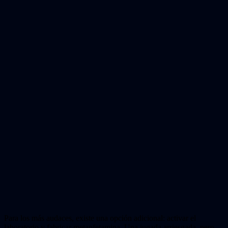
Para los más audaces, existe una opción adicional: activar el
laboratorio y fabricar metanfetamina. Una jugada arriesgada, pero