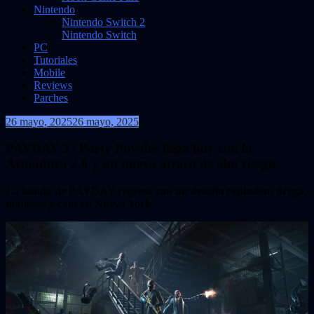
Nintendo
Nintendo Switch 2
Nintendo Switch
PC
Tutoriales
Mobile
Reviews
Parches
26 mayo, 2025
26 mayo, 2025
VidasInfinitas
PAYDAY 3 | Party Powder llega hoy con la
Armadura 2.0 y un nuevo atraco de alto riesgo
La banda de PAYDAY regresa con un desafío explosivo: droga,
mafiosos y caos en Nueva York.