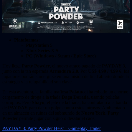
Plataformas:
PlayStation 5
Xbox Series X|S
PC (Windows / Steam / Epic Store)
Hoy llega
Party Powder
, el nuevo atraco pagado de
PAYDAY 3
,
junto con la tan esperada
Armadura 2.0
. Por
US$ 4,99 / 4,99 €
, los
jugadores podrán sumergirse en una misión de final abierto donde la
estrategia y la rejugabilidad son clave.
En esta aventura, la familia mafiosa
Palatucci
ha robado un enorme
cargamento de droga a la tríada
Daga Dorada
, usando policías
corruptos. Pero
Shayu
, el jefe de la tríada, ha contratado a la banda
de
PAYDAY
para dar un golpe contra estos intrusos. Ambientado
en un almacén en ruinas del submundo de
Nueva York
,
Party
Powder
permite jugar con sigilo o desatar el caos.
PAYDAY 3: Party Powder Heist – Gameplay Trailer