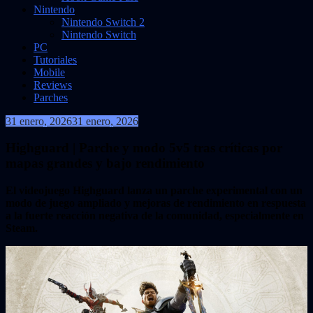
Nintendo
Nintendo Switch 2
Nintendo Switch
PC
Tutoriales
Mobile
Reviews
Parches
31 enero, 2026
31 enero, 2026
VidasInfinitas
Highguard | Parche y modo 5v5 tras críticas por
mapas grandes y bajo rendimiento
El videojuego Highguard lanza un parche experimental con un
modo de juego ampliado y mejoras de rendimiento en respuesta
a la fuerte reacción negativa de la comunidad, especialmente en
Steam.