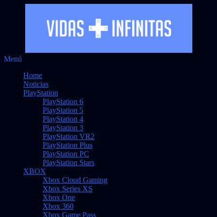
Saltar
Menú
Vidas Infinitas
al
Noticias sobre videojuegos
Home
contenido
Noticias
PlayStation
PlayStation 6
PlayStation 5
PlayStation 4
PlayStation 3
PlayStation VR2
PlayStation Plus
PlayStation PC
PlayStation Stars
XBOX
Xbox Cloud Gaming
Xbox Series XS
Xbox One
Xbox 360
Xbox Game Pass