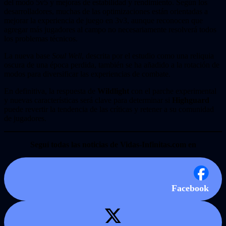
del modo 5v5 y mejoras de estabilidad y rendimiento. Según los
desarrolladores, muchas de las optimizaciones están orientadas a
mejorar la experiencia de juego en 3v3, aunque reconocen que
agregar más jugadores al campo no necesariamente resolverá todos
los problemas técnicos.
La nueva base
Soul Well
, descrita por el estudio como una reliquia
oscura de una época perdida, también se ha añadido a la rotación de
modos para diversificar las experiencias de combate.
En definitiva, la respuesta de
Wildlight
con el parche experimental
y nuevas características será clave para determinar si
Highguard
puede revertir la tendencia de las críticas y retener a su comunidad
de jugadores.
Seguí todas las noticias de Vidas-Infinitas.com en
Facebook