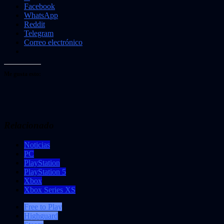
Facebook
WhatsApp
Reddit
Telegram
Correo electrónico
Me gusta esto:
Relacionado
Noticias
PC
PlayStation
PlayStation 5
Xbox
Xbox Series XS
Free to Play
Highguard