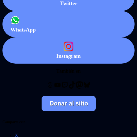
Twitter
WhatsApp
Instagram
También en
Threads
YouTube
Twitch
TikTok
Mastodon
Bluesky
Comparte esto:
X