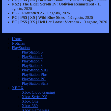
NS2 | The Elder Scrolls IV: Oblivion Remastered
- 11
agosto, 2026
PS5 | Grounded 2
- 11 agosto, 2026
PC | PS5 | XS | Wild Blue Skies
- 13 agosto, 2026
PC | PS5 | XS | Hell Let Loose: Vietnam
- 13 agosto, 2026
Home
Noticias
PlayStation
PlayStation 6
PlayStation 5
PlayStation 4
PlayStation 3
PlayStation VR2
PlayStation Plus
PlayStation PC
PlayStation Stars
XBOX
Xbox Cloud Gaming
Xbox Series XS
Xbox One
Xbox 360
Xbox Game Pass