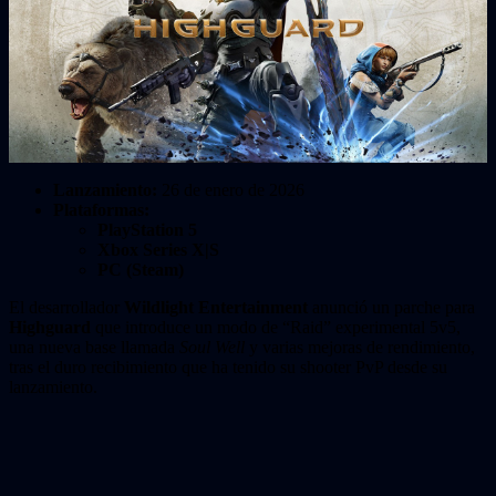
Lanzamiento:
26 de enero de 2026
Plataformas:
PlayStation 5
Xbox Series X|S
PC (Steam)
El desarrollador
Wildlight Entertainment
anunció un parche para
Highguard
que introduce un modo de “Raid” experimental 5v5,
una nueva base llamada
Soul Well
y varias mejoras de rendimiento,
tras el duro recibimiento que ha tenido su shooter PvP desde su
lanzamiento.