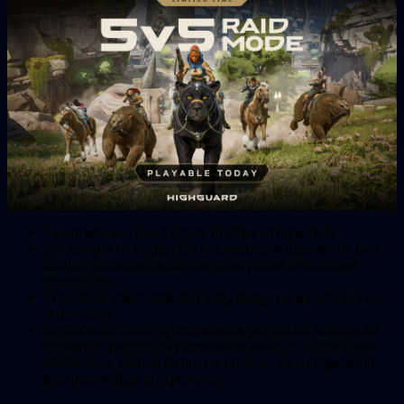
Las incursiones ahora tienen 10 vidas en lugar de 6.
Los tiempos de reaparición se extendieron ligeramente para
facilitar interacciones tácticas como plantar o desactivar
generadores.
El modo de entrenamiento
Firing Range
no soporta 5v5 por
el momento.
Se añadieron varias optimizaciones que afectan sistemas de
animación, proyectiles y tiempos de envío de dibujo (draw
submission), además de nuevas opciones de configuración
para personalizar la experiencia.