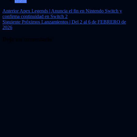
Steam
Navegación
Anterior
Apex Legends | Anuncia el fin en Nintendo Switch y
confirma continuidad en Switch 2
de
Siguiente
Próximos Lanzamientos | Del 2 al 6 de FEBRERO de
entradas
2026
Deja un comentario