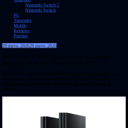
Nintendo Switch 2
Nintendo Switch
PC
Tutoriales
Mobile
Reviews
Parches
29 mayo, 2026
29 mayo, 2026
VidasInfinitas
PlayStation 4 | Sony finalizará los servicios de
seguridad de Trend Micro durante 2027
Kids Safety y Web Security dejarán de estar disponibles en
PlayStation 4, aunque la medida solo afectará a quienes
utilizaban estas funciones opcionales del navegador de la
consola.