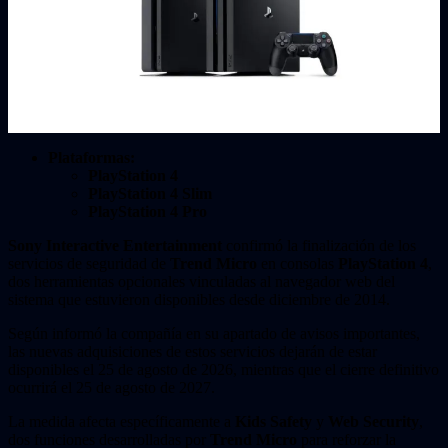
Plataformas:
PlayStation 4
PlayStation 4 Slim
PlayStation 4 Pro
Sony Interactive Entertainment
confirmó la finalización de los
servicios de seguridad de
Trend Micro
en consolas
PlayStation 4
,
dos herramientas opcionales vinculadas al navegador web del
sistema que estuvieron disponibles desde diciembre de 2014.
Según informó la compañía en su apartado de avisos importantes,
las nuevas adquisiciones de estos servicios dejarán de estar
disponibles el 25 de agosto de 2026, mientras que el cierre definitivo
ocurrirá el 25 de agosto de 2027.
La medida afecta específicamente a
Kids Safety
y
Web Security
,
dos funciones desarrolladas por
Trend Micro
para reforzar la