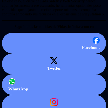
En este caso, el cierre de
Kids Safety
y
Web Security
parece
apuntar justamente a ese escenario: herramientas opcionales poco
conocidas que dejarán de recibir soporte mientras la compañía
continúa enfocando sus recursos en el ecosistema de
PlayStation 5
.
Seguí todas las noticias de Vidas-Infinitas.com en
Facebook
Twitter
WhatsApp