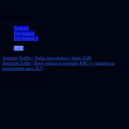
Relacionado
Noticias
PlayStation
PlayStation 4
Sony
Navegación
Anterior
Netflix | Todos los estrenos | Junio 2026
Siguiente
Fable | Xbox retrasa el esperado RPG y confirma su
de
lanzamiento para 2027
entradas
Deja un comentario