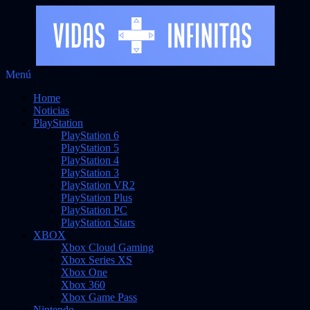
Saltar
Menú
Vidas Infinitas
al
Noticias sobre videojuegos
Home
contenido
Noticias
PlayStation
PlayStation 6
PlayStation 5
PlayStation 4
PlayStation 3
PlayStation VR2
PlayStation Plus
PlayStation PC
PlayStation Stars
XBOX
Xbox Cloud Gaming
Xbox Series XS
Xbox One
Xbox 360
Xbox Game Pass
Nintendo