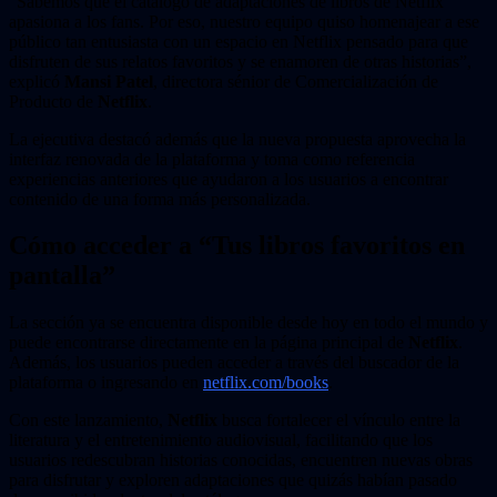
“Sabemos que el catálogo de adaptaciones de libros de Netflix
apasiona a los fans. Por eso, nuestro equipo quiso homenajear a ese
público tan entusiasta con un espacio en Netflix pensado para que
disfruten de sus relatos favoritos y se enamoren de otras historias”,
explicó
Mansi Patel
, directora sénior de Comercialización de
Producto de
Netflix
.
La ejecutiva destacó además que la nueva propuesta aprovecha la
interfaz renovada de la plataforma y toma como referencia
experiencias anteriores que ayudaron a los usuarios a encontrar
contenido de una forma más personalizada.
Cómo acceder a “Tus libros favoritos en
pantalla”
La sección ya se encuentra disponible desde hoy en todo el mundo y
puede encontrarse directamente en la página principal de
Netflix
.
Además, los usuarios pueden acceder a través del buscador de la
plataforma o ingresando en
netflix.com/books
.
Con este lanzamiento,
Netflix
busca fortalecer el vínculo entre la
literatura y el entretenimiento audiovisual, facilitando que los
usuarios redescubran historias conocidas, encuentren nuevas obras
para disfrutar y exploren adaptaciones que quizás habían pasado