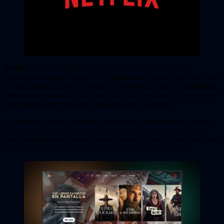
Netflix
continúa ampliando las formas en que los usuarios
descubren contenido dentro de su plataforma. Desde hoy, 2 de junio,
los suscriptores de todo el mundo ya pueden acceder a
“Tus libros
favoritos en pantalla”
, una nueva sección dedicada exclusivamente
a las adaptaciones literarias disponibles en el servicio.
La propuesta busca convertirse en un punto de encuentro para los
amantes de la lectura, reuniendo en un único espacio películas y
series inspiradas en novelas, sagas, mangas, cómics, obras históricas
y otros formatos literarios que han dado el salto a la pantalla.