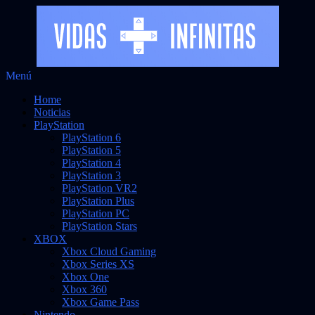
Saltar
Menú
Vidas Infinitas
al
Noticias sobre videojuegos
Home
contenido
Noticias
PlayStation
PlayStation 6
PlayStation 5
PlayStation 4
PlayStation 3
PlayStation VR2
PlayStation Plus
PlayStation PC
PlayStation Stars
XBOX
Xbox Cloud Gaming
Xbox Series XS
Xbox One
Xbox 360
Xbox Game Pass
Nintendo