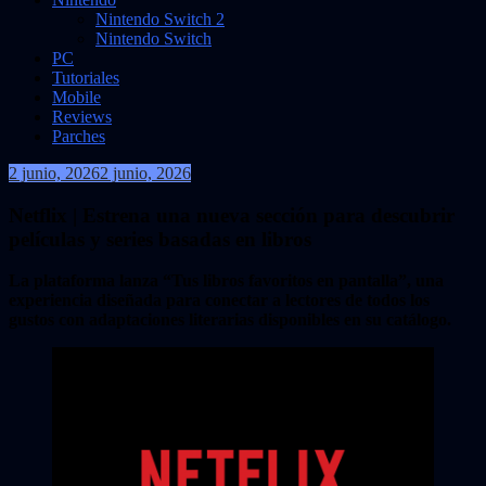
Nintendo Switch 2
Nintendo Switch
PC
Tutoriales
Mobile
Reviews
Parches
2 junio, 2026
2 junio, 2026
VidasInfinitas
Netflix | Estrena una nueva sección para descubrir
películas y series basadas en libros
La plataforma lanza “Tus libros favoritos en pantalla”, una
experiencia diseñada para conectar a lectores de todos los
gustos con adaptaciones literarias disponibles en su catálogo.