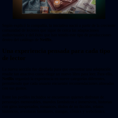
Según explicó la compañía, la iniciativa nació a partir de la creciente
comunidad de lectores que sigue de cerca las adaptaciones
audiovisuales y del éxito que han tenido este tipo de producciones
dentro del catálogo de
Netflix
.
Una experiencia pensada para cada tipo
de lector
La nueva sección fue diseñada para que encontrar una adaptación
resulte tan atractivo como elegir un nuevo libro para leer. Para ello,
Netflix
organizó la experiencia en nueve categorías diferentes,
permitiendo que cada usuario encuentre recomendaciones alineadas
con sus gustos.
Entre los perfiles incluidos se encuentran quienes disfrutan de
personajes memorables, mundos fantásticos e inmersivos, historias
con giros inesperados, romances, títulos de no ficción, relatos
históricos, aventuras familiares, mangas, cómics y webcómics.