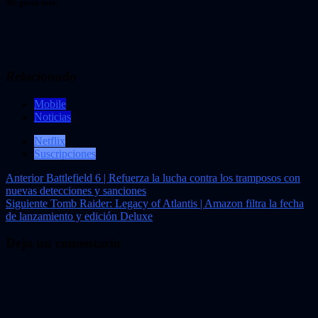
Me gusta esto:
Relacionado
Mobile
Noticias
Netflix
Suscripciones
Navegación
Anterior
Battlefield 6 | Refuerza la lucha contra los tramposos con
nuevas detecciones y sanciones
de
Siguiente
Tomb Raider: Legacy of Atlantis | Amazon filtra la fecha
entradas
de lanzamiento y edición Deluxe
Deja un comentario