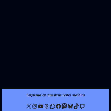
Síguenos en nuestras redes sociales
X
Instagram
YouTube
Threads
WhatsApp
Facebook
Mastodon
Bluesky
TikTok
Twitch