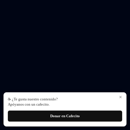
×
☕ ¿Te gusta nuestro contenido?
Apóyanos con un cafecito.
Donar en Cafecito
|
Política de privacidad
|
Contacto
|
Nosotros
|