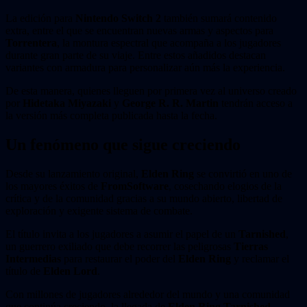
La edición para
Nintendo Switch 2
también sumará contenido
extra, entre el que se encuentran nuevas armas y aspectos para
Torrentera
, la montura espectral que acompaña a los jugadores
durante gran parte de su viaje. Entre estos añadidos destacan
variantes con armadura para personalizar aún más la experiencia.
De esta manera, quienes lleguen por primera vez al universo creado
por
Hidetaka Miyazaki
y
George R. R. Martin
tendrán acceso a
la versión más completa publicada hasta la fecha.
Un fenómeno que sigue creciendo
Desde su lanzamiento original,
Elden Ring
se convirtió en uno de
los mayores éxitos de
FromSoftware
, cosechando elogios de la
crítica y de la comunidad gracias a su mundo abierto, libertad de
exploración y exigente sistema de combate.
El título invita a los jugadores a asumir el papel de un
Tarnished
,
un guerrero exiliado que debe recorrer las peligrosas
Tierras
Intermedias
para restaurar el poder del
Elden Ring
y reclamar el
título de
Elden Lord
.
Con millones de jugadores alrededor del mundo y una comunidad
que continúa creciendo, la llegada de
Elden Ring Tarnished