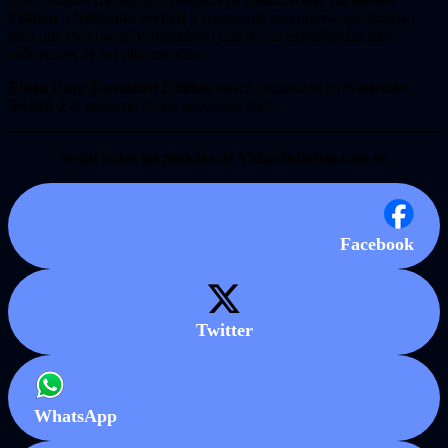
Edition
a
Nintendo Switch 2
representa una nueva oportunidad
para que más usuarios descubran una de las experiencias más
influyentes de los últimos años.
Elden Ring Tarnished Edition
estará disponible en
Nintendo
Switch 2
el próximo 28 de agosto de 2026.
Seguí todas las noticias de Vidas-Infinitas.com en
Facebook
Twitter
WhatsApp