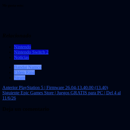
Me gusta esto:
Relacionado
Nintendo
Nintendo Switch 2
Noticias
Bandai Namco
Elden Ring
Steam
Navegación
Anterior
PlayStation 5 | Firmware 26.04-13.40.00 (13.40)
Siguiente
Epic Games Store | Juegos GRATIS para PC | Del 4 al
de
11/6/26
entradas
Deja un comentario