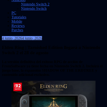
Nintendo Switch 2
Nintendo Switch
PC
Tutoriales
Mobile
Reviews
Parches
4 junio, 2026
4 junio, 2026
VidasInfinitas
Elden Ring | Tarnished Edition llegará a Nintendo
Switch 2 el 28 de agosto
La versión definitiva del exitoso RPG de acción de
FromSoftware ya tiene fecha en Nintendo Switch 2. Incluirá el
juego base, la expansión SHADOW OF THE ERDTREE y
contenido adicional exclusivo.