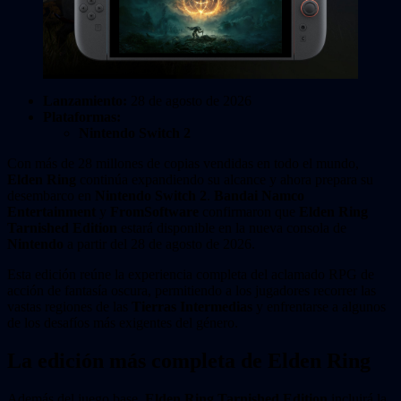
Lanzamiento:
28 de agosto de 2026
Plataformas:
Nintendo Switch 2
Con más de 28 millones de copias vendidas en todo el mundo,
Elden Ring
continúa expandiendo su alcance y ahora prepara su
desembarco en
Nintendo Switch 2
.
Bandai Namco
Entertainment
y
FromSoftware
confirmaron que
Elden Ring
Tarnished Edition
estará disponible en la nueva consola de
Nintendo
a partir del 28 de agosto de 2026.
Esta edición reúne la experiencia completa del aclamado RPG de
acción de fantasía oscura, permitiendo a los jugadores recorrer las
vastas regiones de las
Tierras Intermedias
y enfrentarse a algunos
de los desafíos más exigentes del género.
La edición más completa de Elden Ring
Además del juego base,
Elden Ring Tarnished Edition
incluirá la