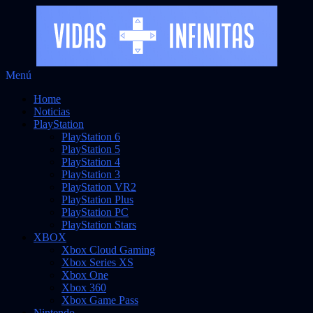
Saltar
Menú
Vidas Infinitas
al
Noticias sobre videojuegos
Home
contenido
Noticias
PlayStation
PlayStation 6
PlayStation 5
PlayStation 4
PlayStation 3
PlayStation VR2
PlayStation Plus
PlayStation PC
PlayStation Stars
XBOX
Xbox Cloud Gaming
Xbox Series XS
Xbox One
Xbox 360
Xbox Game Pass
Nintendo