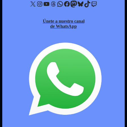
X
Instagram
YouTube
Threads
WhatsApp
Facebook
Mastodon
Bluesky
TikTok
Twitch
Únete a nuestro canal
de WhatsApp