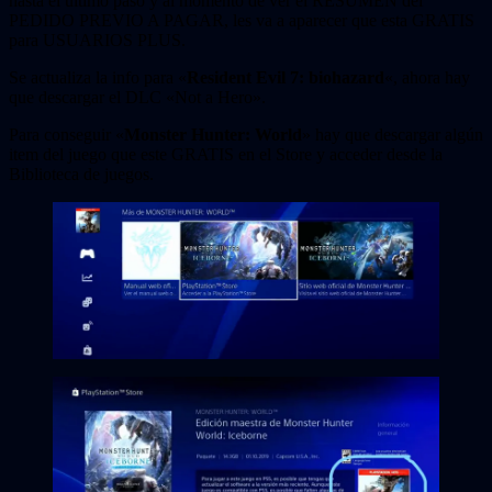
hasta el ultimo paso y al momento de ver el RESUMEN del
PEDIDO PREVIO A PAGAR, les va a aparecer que esta GRATIS
para USUARIOS PLUS.
Se actualiza la info para «
Resident Evil 7: biohazard
«, ahora hay
que descargar el DLC «Not a Hero».
Para conseguir «
Monster Hunter: World
» hay que descargar algún
item del juego que este GRATIS en el Store y acceder desde la
Biblioteca de juegos.