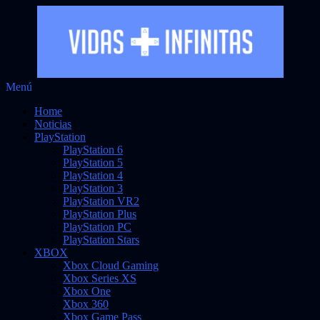
Saltar
Menú
Vidas Infinitas
al
Noticias sobre videojuegos
Home
contenido
Noticias
PlayStation
PlayStation 6
PlayStation 5
PlayStation 4
PlayStation 3
PlayStation VR2
PlayStation Plus
PlayStation PC
PlayStation Stars
XBOX
Xbox Cloud Gaming
Xbox Series XS
Xbox One
Xbox 360
Xbox Game Pass