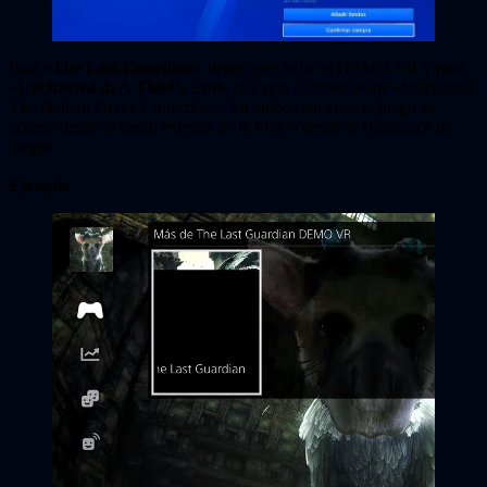
Para «
The Last Guardian
» tienen que bajar el DEMO VR y para
«
Uncharted 4: A Thief’s End
» hay que acceder desde «
Uncharted
The Nathan Drake Collection». En ambos sin abrir el juego se
accede desde el menú externo de la Play o desde la Biblioteca de
juegos.
Ejemplo