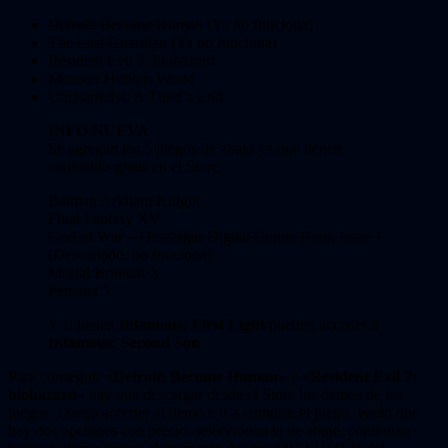
Detroit: Become Human
(Ya no funciona)
The Last Guardian
(Ya no funciona)
Resident Evil 7: biohazard
Monster Hunter: World
Uncharted 4: A Thief’s End
INFO NUEVA
Se agregan los 5 juegos de abajo ya que tienen
contenido gratis en el Store
Batman Arkham Knight
Final Fantasy XV
God of War – Descargar Digital Comic Book Issue 1
(Descartado, no funciona)
Mortal Kombat X
Persona 5
Y si tienen
Infamous: First Light
pueden acceder a
Infamous: Second Son
Para conseguir «
Detroit: Become Human
» y «
Resident Evil 7:
biohazard
» hay que descargar desde el Store los demos de los
juegos. Luego acceder al demo e ir a comprar el juego, verán que
hay dos opciones con precio, seleccionan la de abajo, continúan