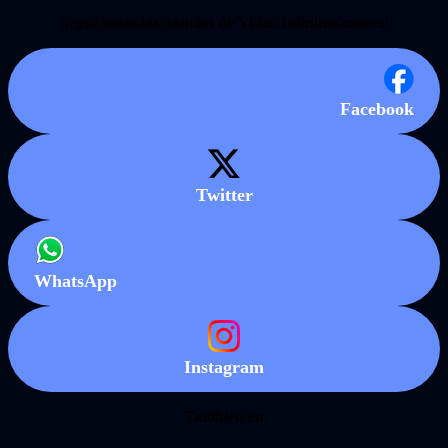
Seguí todas las noticias de Vidas-Infinitas.com en
Facebook
Twitter
WhatsApp
Instagram
También en