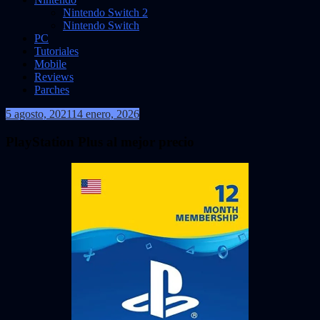
Nintendo Switch 2
Nintendo Switch
PC
Tutoriales
Mobile
Reviews
Parches
5 agosto, 2021
14 enero, 2026
VidasInfinitas
PlayStation Plus al mejor precio