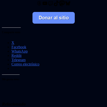
Threads
YouTube
Twitch
TikTok
Mastodon
Bluesky
Comparte esto:
X
Facebook
WhatsApp
Reddit
Telegram
Correo electrónico
Me gusta esto:
Relacionado