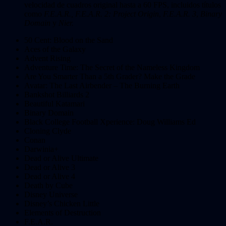
velocidad de cuadros original hasta a 60 FPS, incluidos títulos
como
F.E.A.R.,
F.E.A.R. 2: Project Origin
,
F.E.A.R. 3
,
Binary
Domain
y
Nier.
50 Cent: Blood on the Sand
Aces of the Galaxy
Advent Rising
Adventure Time: The Secret of the Nameless Kingdom
Are You Smarter Than a 5th Grader? Make the Grade
Avatar: The Last Airbender – The Burning Earth
Bankshot Billiards 2
Beautiful Katamari
Binary Domain
Black College Football Xperience: Doug Williams Ed
Cloning Clyde
Conan
Darwinia+
Dead or Alive Ultimate
Dead or Alive 3
Dead or Alive 4
Death by Cube
Disney Universe
Disney’s Chicken Little
Elements of Destruction
F.E.A.R.