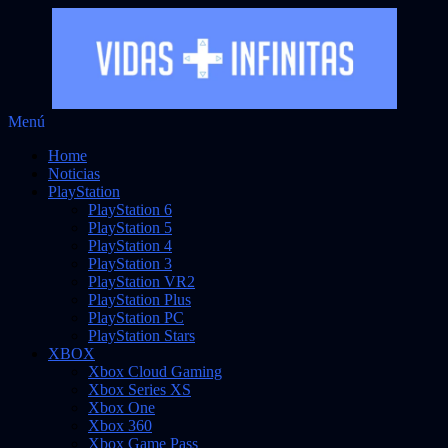
Saltar
Menú
Vidas Infinitas
al
Noticias sobre videojuegos
Home
contenido
Noticias
PlayStation
PlayStation 6
PlayStation 5
PlayStation 4
PlayStation 3
PlayStation VR2
PlayStation Plus
PlayStation PC
PlayStation Stars
XBOX
Xbox Cloud Gaming
Xbox Series XS
Xbox One
Xbox 360
Xbox Game Pass