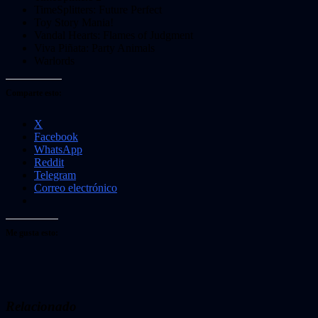
TimeSplitters: Future Perfect
Toy Story Mania!
Vandal Hearts: Flames of Judgment
Viva Piñata: Party Animals
Warlords
Comparte esto:
X
Facebook
WhatsApp
Reddit
Telegram
Correo electrónico
Me gusta esto:
Relacionado