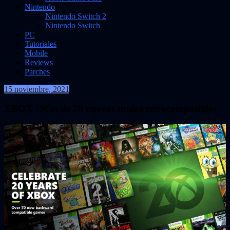
Nintendo
Nintendo Switch 2
Nintendo Switch
PC
Tutoriales
Mobile
Reviews
Parches
15 noviembre, 2021
VidasInfinitas
XBOX | Más de 70 nuevos títulos retrocompatibles