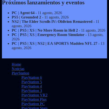
Próximos lanzamientos y eventos
PC | Agent 64
- 11 agosto, 2026
PS5 | Grounded 2
- 11 agosto, 2026
NS2 | The Elder Scrolls IV: Oblivion Remastered
- 11
agosto, 2026
PC | PS5 | XS | No More Room in Hell 2
- 11 agosto, 2026
PC | PS5 | XS | Emergency Room Simulator
- 13 agosto,
2026
PC | PS5 | XS | NS2 | EA SPORTS Madden NFL 27
- 13
agosto, 2026
Home
Noticias
PlayStation
PlayStation 6
PlayStation 5
PlayStation 4
PlayStation 3
PlayStation VR2
PlayStation Plus
PlayStation PC
PlayStation Stars