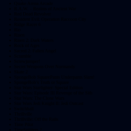
Quake Arena Arcade
R.A.W. – Realms of Ancient War
Red Dead Revolver
Resident Evil: Operation Raccoon City
Ridge Racer 6
Rio
Risen
Risen 2: Dark Waters
Rock of Ages
Sacred 2: Fallen Angel
Scramble
Screwjumper!
Secret Weapons Over Normandy
Skate 2
SpongeBob SquarePants Underpants Slam!
SpongeBob’s Truth or Square
Star Wars Starfighter: Special Edition
Star Wars: Episode III Revenge of the Sith
Star Wars: The Clone Wars
Star Wars Jedi Knight II: Jedi Outcast
Switchball
Thrillville
Thrillville: Off the Rails
Time Pilot
TimeSplitters 2