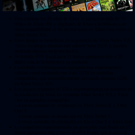
Para celebrar los 20 años de Xbox se agregaron más de 70
títulos de Xbox 360 y originales de Xbox a la biblioteca de
retrocompatibilidad el día de hoy tanto en Xbox One como en
Xbox Series X|S.
Estos juegos se benefician de la potencia de Xbox Series X|S.
Todos los juegos cuentan con soporte Auto HDR y muchos
recibirán mejoras en la resolución.
Se habilito FPS Boost para 11 títulos agregados hoy y 26
títulos más de la biblioteca ya existente.
Cada
título retrocompatible agregado hoy experimentará
calidad visual mejorada con Auto HDR en pantallas
compatibles, que automáticamente agregarán mejoras HDR
en Xbox Series X|S.
Los juegos originales de Xbox experimentarán un aumento en
la resolución en todas las consolas Xbox Series X|S y Xbox
One en pantallas compatibles
– 4 veces aumento de resolución en Xbox Series X y Xbox
One X
– 3 veces aumento de resolución en Xbox Series S
– 2 veces aumento de resolución en Xbox One S y Xbox One
Los jugadores experimentarán un
gameplay
más fluido en 11
títulos agregados hoy a través de FPS Boost, que duplica la