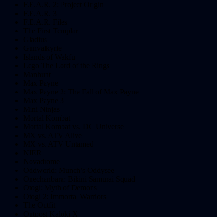
F.E.A.R. 2: Project Origin
F.E.A.R. 3
F.E.A.R. Files
The First Templar
Gladius
Gunvalkyrie
Islands of Wakfu
Lego The Lord of the Rings
Manhunt
Max Payne
Max Payne 2: The Fall of Max Payne
Max Payne 3
Mini Ninjas
Mortal Kombat
Mortal Kombat vs. DC Universe
MX vs. ATV Alive
MX vs. ATV Untamed
NIER
Novadrome
Oddworld: Munch’s Oddysee
Onechanbara: Bikini Samurai Squad
Otogi: Myth of Demons
Otogi 2: Immortal Warriors
The Outfit
Outpost Kaloki X