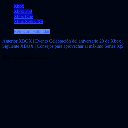
Xbox
Xbox 360
Xbox One
Xbox Series XS
Retrocompatibilidad
Navegación
Anterior
XBOX | Evento Celebración del aniversario 20 de Xbox
Siguiente
XBOX | Consejos para aprovechar al máximo Series X|S
de
entradas
Deja un comentario