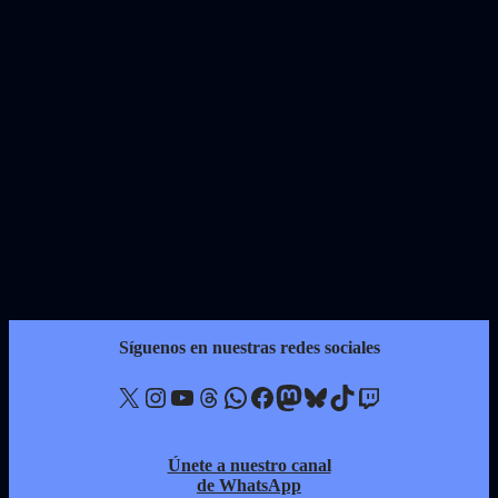
Síguenos en nuestras redes sociales
X
Instagram
YouTube
Threads
WhatsApp
Facebook
Mastodon
Bluesky
TikTok
Twitch
Únete a nuestro canal
de WhatsApp