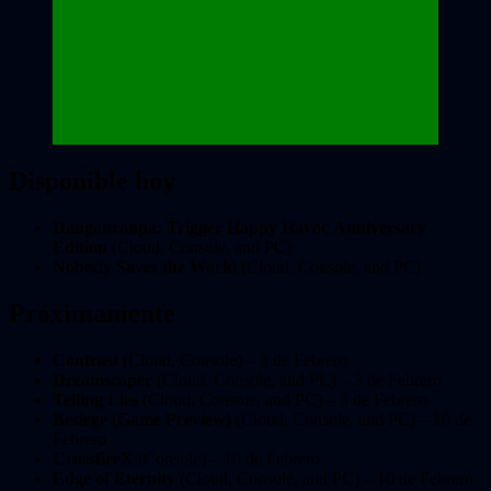
Disponible hoy
Danganronpa: Trigger Happy Havoc Anniversary
Edition
(Cloud, Console, and PC)
Nobody Saves the World
(Cloud, Console, and PC)
Próximamente
Contrast
(Cloud, Console) – 3 de Febrero
Dreamscaper
(Cloud, Console, and PC) – 3 de Febrero
Telling Lies
(Cloud, Console, and PC) – 3 de Febrero
Besiege (Game Preview)
(Cloud, Console, and PC) – 10 de
Febrero
CrossfireX
(Console) – 10 de Febrero
Edge of Eternity
(Cloud, Console, and PC) – 10 de Febrero