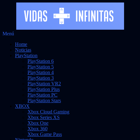
Saltar
Menú
Vidas Infinitas
al
Noticias sobre videojuegos
Home
contenido
Noticias
PlayStation
PlayStation 6
PlayStation 5
PlayStation 4
PlayStation 3
PlayStation VR2
PlayStation Plus
PlayStation PC
PlayStation Stars
XBOX
Xbox Cloud Gaming
Xbox Series XS
Xbox One
Xbox 360
Xbox Game Pass
Nintendo