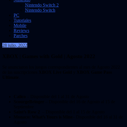
Nintendo Switch 2
Nintendo Switch
PC
Tutoriales
Mobile
Reviews
Parches
28 julio, 2022
VidasInfinitas
XBOX | Games with Gold | Agosto 2022
Se anunciaron los juegos correspondientes al mes de Agosto 2022
de las suscripciones
XBOX Live Gold
y
XBOX Game Pass
Ultimate
.
Calico
– Disponible del 1 al 31 de Agosto
ScourgeBringer
– Disponible del 16 de Agosto al 15 de
Septiembre
Saint’s Row 2
– Disponible del 1 al 15 de Agosto
Monaco: What’s Yours is Mine
– Disponible del 16 al 31 de
Agosto