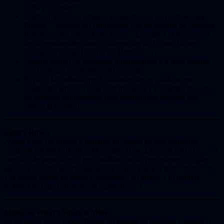
Cells y Celeste»
Hazte un camino cortando y disparando con controles súper
fluidos – Agudiza tus habilidades con un sistema de combate
frenético enfocado solo en atacar – Lanzate a la acción con
los sobrenaturales sonidos adaptables de Joonas Turner
(Nuclear Throne, Downwell, Broforce…)
Desafiá hordas de enemigos innombrables y a jefes gigante
que protegen los secretos del Scourge
Explora las infinitas profundidades de un calabozo en
constante cambio – Descubre misterios y encuentra recuerdos
de antiguos exploradores para desbloquear secretos que
alteran la realidad
Saint’s Row 2
Ayuda a los 3rd Streets a dominar su ciudad en esta explosiva
continuación del éxito de 2006. Saints Row 2 se caracteriza por una
creación de personajes y personalización sin precedentes; un gran
juego de entorno abierto que puede explorarse por tierra, mar o aire;
y si juegas online en modo cooperativo, un amigo y tú podréis
disfrutar de toda la historia de Saints Row 2.
Monaco: What’s Yours is Mine
Es un juego sobre robos. Reune un equipo de ladrones y monta el