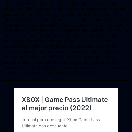
crimen perfecto.Juega como…The Locksmith: Un experto en la
infiltración. The Lookout: Puede verlo y escucharlo todo… es una
líder natural.The Pickpocket: Un vagabundo con un mono… y una
afición por el crimen.The Cleaner: Un psicopata silencioso… Jack el
Destripador vestido de rosa.The Mole: Grande y bruto… le gusta
cavar túneles.The Gentleman: No siempre lleva disfraz, pero cuando
lo hace, le sienta como un guante.The Hacker: Usa hordas de virus
que colapsan los sistemas de seguridad… un brujo de la era
moderna.The Redhead: Manipuladora y asesina… una dama
siempre obtiene lo que quiere.Juega hasta con cuatro jugadores
online o en la misma pantalla. Compite con tus amigos en un
ranking semanal. Descubre por qué ha ganado los premios más
prestigiosos en el mundo de los juegos indies: el Gran Premio y el
Galardón a la Excelencia en Diseño del IGF 2010.