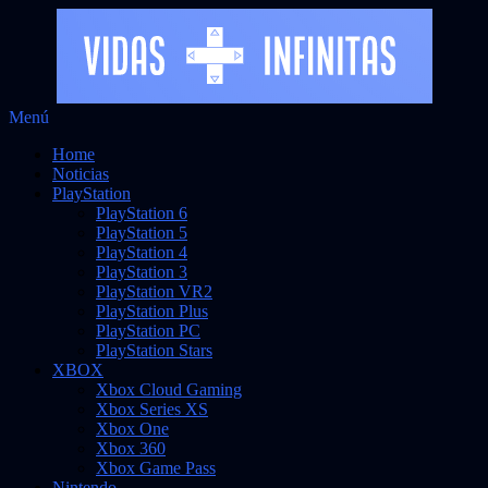
Saltar
Menú
Vidas Infinitas
al
Noticias sobre videojuegos
Home
contenido
Noticias
PlayStation
PlayStation 6
PlayStation 5
PlayStation 4
PlayStation 3
PlayStation VR2
PlayStation Plus
PlayStation PC
PlayStation Stars
XBOX
Xbox Cloud Gaming
Xbox Series XS
Xbox One
Xbox 360
Xbox Game Pass
Nintendo