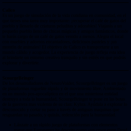
Calico
Es un juego de simulación de la vida cotidiana en comunidad, en el
que tienes una tarea muy importante: ¡recuperar el café de gatos del
pueblo y llenarlo de criaturas peluditas y adorables! Viajarás a un
pequeño pueblo lleno de chicas mágicas y amigos fantásticos, donde
te harás cargo de un café de gatos venido a menos. Alegra el local
con muebles y adornos encantadores, deliciosos pasteles y ¡un
montón de animales! El objetivo de Calico es transportarte a un
mundo cálido y acogedor. La experiencia de juego refleja esta idea
al brindarte un entorno creativo tranquilo y sin estrés en que podrás
explorar y divertirte.
ScourgeBringer
De los desarrolladores de NeuroVoider, ScourgeBringer es un juego
de plataformas roguelite rápido y de movimiento libre. Ambientado
en un mundo pos-apocalíptico en el que una misteriosa entidad
destruyo a toda la humanidad, ScourgeBringer te pone en las botas
de la guerrera mas violenta de su clan: Kyhra. Ayúdala a explorar lo
desconocido y cortar su paso a través de antiguas maquinas que
resguardan su pasado, y quizás, redención para la humanidad.
Lánzate a un rápido juego de plataformas con elementos
rogue que Eurogamer ha descrito como «un cruce entre Dead