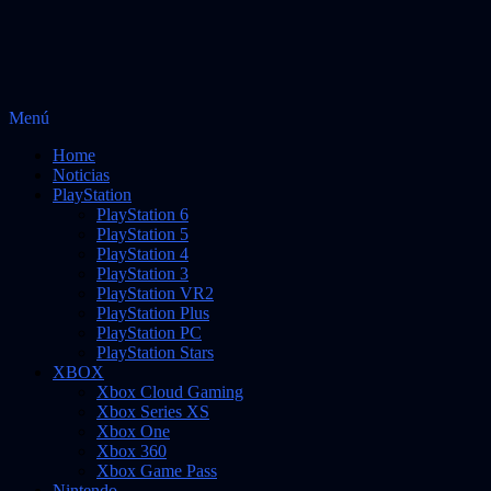
Saltar
Menú
Vidas Infinitas
al
Noticias sobre videojuegos
Home
contenido
Noticias
PlayStation
PlayStation 6
PlayStation 5
PlayStation 4
PlayStation 3
PlayStation VR2
PlayStation Plus
PlayStation PC
PlayStation Stars
XBOX
Xbox Cloud Gaming
Xbox Series XS
Xbox One
Xbox 360
Xbox Game Pass
Nintendo