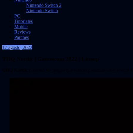
Nintendo Switch 2
Nintendo Switch
PC
Tutoriales
Mobile
Reviews
Parches
17 agosto, 2022
VidasInfinitas
THQ Nordic | Gamescom 2022 | Lineup
THQ Nordic
presentó los juegos que estarán presentes en el evento
G