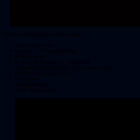
THQ Nordic Gamescom 2022 Lineup
Alone in the Dark
Outcast 2 – A New Beginning
Wreckreation
Destroy All Humans! 2 – Reprobed
SpongeBob SquarePants – The Cosmic Shake
SpellForce: Conquest of Eo
The Valiant
Tempest Rising
AEW: Fight Forever