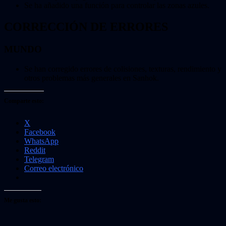
Se ha añadido una función para controlar las zonas azules.
CORRECCIÓN DE ERRORES
MUNDO
Se han corregido errores de colisiones, texturas, rendimiento y
otros problemas más generales en Sanhok.
Comparte esto:
X
Facebook
WhatsApp
Reddit
Telegram
Correo electrónico
Me gusta esto: