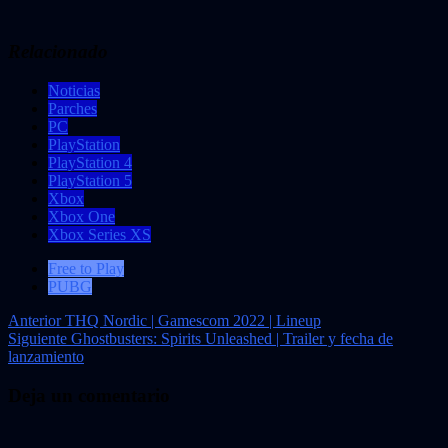
Relacionado
Noticias
Parches
PC
PlayStation
PlayStation 4
PlayStation 5
Xbox
Xbox One
Xbox Series XS
Free to Play
PUBG
Navegación
Anterior
THQ Nordic | Gamescom 2022 | Lineup
Siguiente
Ghostbusters: Spirits Unleashed | Trailer y fecha de
de
lanzamiento
entradas
Deja un comentario