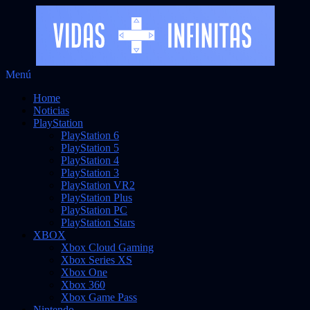
Saltar
Menú
Vidas Infinitas
al
Noticias sobre videojuegos
Home
contenido
Noticias
PlayStation
PlayStation 6
PlayStation 5
PlayStation 4
PlayStation 3
PlayStation VR2
PlayStation Plus
PlayStation PC
PlayStation Stars
XBOX
Xbox Cloud Gaming
Xbox Series XS
Xbox One
Xbox 360
Xbox Game Pass
Nintendo