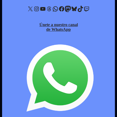
X
Instagram
YouTube
Threads
WhatsApp
Facebook
Mastodon
Bluesky
TikTok
Twitch
Únete a nuestro canal
de WhatsApp