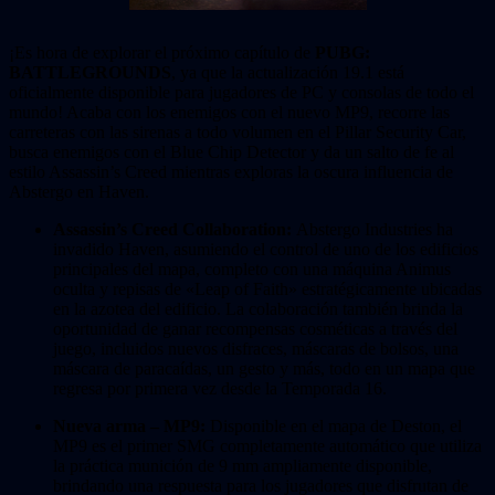
¡Es hora de explorar el próximo capítulo de
PUBG:
BATTLEGROUNDS
, ya que la actualización 19.1 está
oficialmente disponible para jugadores de PC y consolas de todo el
mundo! Acaba con los enemigos con el nuevo MP9, recorre las
carreteras con las sirenas a todo volumen en el Pillar Security Car,
busca enemigos con el Blue Chip Detector y da un salto de fe al
estilo Assassin’s Creed mientras exploras la oscura influencia de
Abstergo en Haven.
Assassin’s Creed Collaboration:
Abstergo Industries ha
invadido Haven, asumiendo el control de uno de los edificios
principales del mapa, completo con una máquina Animus
oculta y repisas de «Leap of Faith» estratégicamente ubicadas
en la azotea del edificio. La colaboración también brinda la
oportunidad de ganar recompensas cosméticas a través del
juego, incluidos nuevos disfraces, máscaras de bolsos, una
máscara de paracaídas, un gesto y más, todo en un mapa que
regresa por primera vez desde la Temporada 16.
Nueva arma – MP9:
Disponible en el mapa de Deston, el
MP9 es el primer SMG completamente automático que utiliza
la práctica munición de 9 mm ampliamente disponible,
brindando una respuesta para los jugadores que disfrutan de