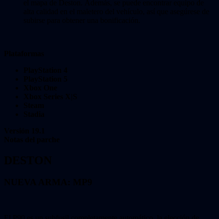
el mapa de Deston. Además, se puede encontrar equipo de
alta calidad en el maletero del vehículo, así que asegúrese de
subirse para obtener una bonificación.
Plataformas
PlayStation 4
PlayStation 5
Xbox One
Xbox Series X|S
Steam
Stadia
Versión 19.1
Notas del parche
DESTON
NUEVA ARMA: MP9
El P90 es un subfusil completamente automático, la elección de