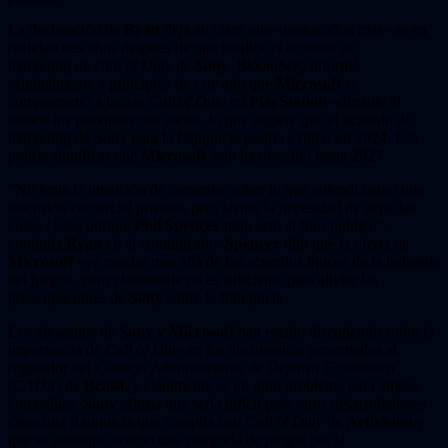
La declaración de
Ryan
deja en claro que «varios años más» es en
realidad tres años después de que finalice el acuerdo de
marketing
de Call of Duty de
Sony
. Bloomberg
informó
originalmente a principios de este año que
Microsoft
se
comprometió a lanzar
Call of Duty
en
PlayStation
«durante al
menos los próximos dos años», lo que sugiere que el acuerdo de
marketing de Sony para la franquicia podría expirar en 2024. Eso
podría significar que
Microsoft
solo ha ofrecido hasta 2027 .
“No tenía la intención de comentar sobre lo que entendí como una
discusión comercial privada, pero siento la necesidad de dejar las
cosas claras porque
Phil Spencer
trajo esto al foro público”,
continúa
Ryan
en el comunicado.
Spencer
dijo que la oferta de
Microsoft
«va mucho más allá de los acuerdos típicos de la industria
del juego», pero claramente no es suficiente para aliviar las
preocupaciones de
Sony
sobre la franquicia.
Los abogados de
Sony
y
Microsoft
han estado discutiendo sobre la
importancia de
Call of Duty
en los documentos presentados al
regulador del
Consejo Administrativo de Defensa Económica
(CADE)
de
Brasil
, y claramente es un gran problema para ambas
compañías.
Sony
afirma que sería difícil para otros desarrolladores
crear una franquicia que compita con
Call of Duty de
Activision
y
que se destaque «como una categoría de juegos por sí