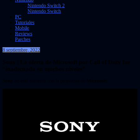
Nintendo Switch 2
Nintendo Switch
PC
Tutoriales
Mobile
Reviews
Parches
8 septiembre, 2022
VidasInfinitas
Sony | La oferta de Microsoft por Call of Duty fue
“inadecuada en muchos niveles”
Sony
no está contenta con la propuesta de
Microsoft
.