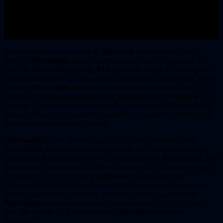
Sony
ha calificado la oferta de
Microsoft
de mantener
Call of
Duty
en
PlayStation
como «inadecuada en muchos niveles». El
CEO de
Microsoft Gaming
,
Phil Spencer
, reveló a
The Verge
la
semana pasada que la compañía se compromete a mantener
Call of
Duty
en
PlayStation
durante «varios años más» más allá del
acuerdo de marketing existente que
Sony
tiene con
Activision
. Sin
embargo,
Sony
no está impresionado, justo cuando
Microsoft
está
tratando de que los reguladores aprueben su acuerdo de $ 68.7 mil
millones con Activision Blizzard .
“
Microsoft
solo ha ofrecido que
Call of Duty
permanezca en
PlayStation
durante tres años después de que finalice el acuerdo
actual entre
Activision
y
Sony
”, explica el jefe de
PlayStation
,
Jim
Ryan
, en un comunicado a
Games Industry.biz
. “Después de casi
20 años de
Call of Duty
en
PlayStation
, su propuesta fue
inadecuada en muchos niveles y no tuvo en cuenta el impacto en
nuestros jugadores. Queremos garantizar que los jugadores de
PlayStation
continúen teniendo la experiencia
Call of Duty de
la
más alta calidad , y la propuesta de
Microsoft
socava este
principio”.