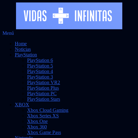
Saltar
Menú
Vidas Infinitas
al
Noticias sobre videojuegos
Home
contenido
Noticias
PlayStation
PlayStation 6
PlayStation 5
PlayStation 4
PlayStation 3
PlayStation VR2
PlayStation Plus
PlayStation PC
PlayStation Stars
XBOX
Xbox Cloud Gaming
Xbox Series XS
Xbox One
Xbox 360
Xbox Game Pass
Nintendo