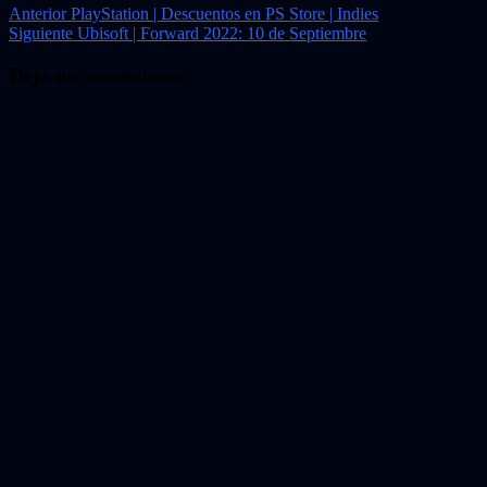
Navegación
Anterior
PlayStation | Descuentos en PS Store | Indies
Siguiente
Ubisoft | Forward 2022: 10 de Septiembre
de
entradas
Deja un comentario