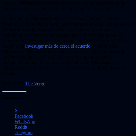
misma».
Microsoft
argumenta que no es tan importante como lo
pinta su rival. La realidad está en algún lugar en el medio.
Es posible que
Microsoft
deba ofrecer más garantías sobre el
futuro
de Call of Duty
a
Sony
, especialmente porque los reguladores
del
Reino Unido
,
Europa
,
EE. UU.
y otros lugares están
examinando los temores de competencia sobre la franquicia. La
Autoridad de Mercados y Competencia del Reino Unido (CMA)
se
movió para
investigar más de cerca el acuerdo
de
Activision
Blizzard
de
Microsoft
la semana pasada. La
CMA
está pasando a
una investigación de Fase 2 en la que designará un panel
independiente para determinar si el control de
Microsoft
sobre
juegos como
Call of Duty
y
World of Warcraft
podría dañar a los
rivales.
FUENTE
:
The Verge
Comparte esto:
X
Facebook
WhatsApp
Reddit
Telegram