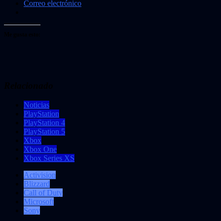
Correo electrónico
Me gusta esto:
Relacionado
Noticias
PlayStation
PlayStation 4
PlayStation 5
Xbox
Xbox One
Xbox Series XS
Activision
Blizzard
Call of Duty
Microsoft
Sony