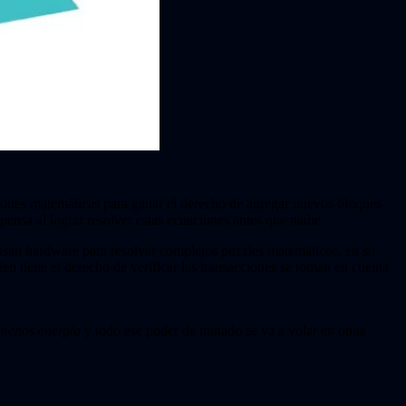
iones matemáticas para ganar el derecho de agregar nuevos bloques
pensa al lograr resolver estas ecuaciones antes que nadie.
usan hardware para resolver complejos puzzles matemáticos, en su
ien tiene el derecho de verificar las transacciones se toman en cuenta
menos energía
y todo ese poder de minado se va a volar en otras