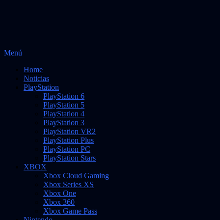
Saltar
Menú
Vidas Infinitas
al
Noticias sobre videojuegos
Home
contenido
Noticias
PlayStation
PlayStation 6
PlayStation 5
PlayStation 4
PlayStation 3
PlayStation VR2
PlayStation Plus
PlayStation PC
PlayStation Stars
XBOX
Xbox Cloud Gaming
Xbox Series XS
Xbox One
Xbox 360
Xbox Game Pass
Nintendo