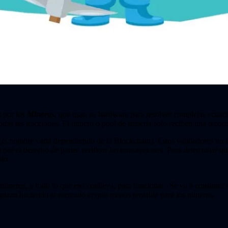
s por los
Mineros
, que usan su hardware para resolver complejas ecuac
todas las tracciones. El minero o pool de minería solo reciben una recom
(el nombre varia dependiendo de la Blockchain). Estos validadores no 
l por el derecho de poder verificar las transacciones. Para determinar qu
ato.
r mineros, y todo lo que eso conlleva, para funcionar. Se va a consumir
 plazo haciendo al mercado crypto menos rentable para los mineros.