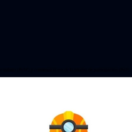
 de trabajo (PoW) y comienza la era de la prueba de participación (PoP).