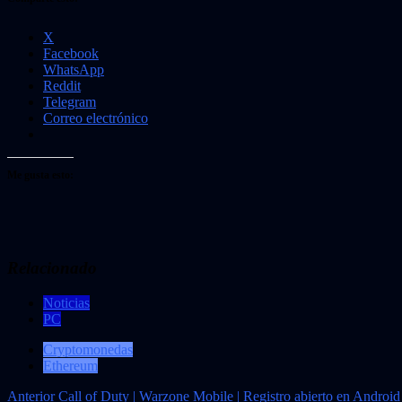
X
Facebook
WhatsApp
Reddit
Telegram
Correo electrónico
Me gusta esto:
Relacionado
Noticias
PC
Cryptomonedas
Ethereum
Navegación
Anterior
Call of Duty | Warzone Mobile | Registro abierto en Android