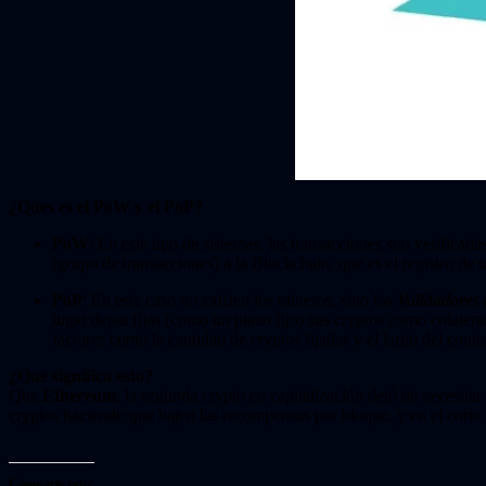
¿Ques es el PoW y el PoP?
PoW
: En este tipo de sistemas, las transacciones son verificada
(grupo de transacciones) a la Blockchain, que es el registro de 
PoP
: En este caso no existen los mineros, sino los
Validadores
lugar dejan fijas (como un plazo fijo) sus cryptos como colatera
factores como la cantidad de cryptos fijadas y el largo del contr
¿Qué significa esto?
Que
Ethereum
, la segunda crypto en capitalización dejó de necesita
cryptos haciendo que bajen las recompensas por bloque, y en el corto
Comparte esto: