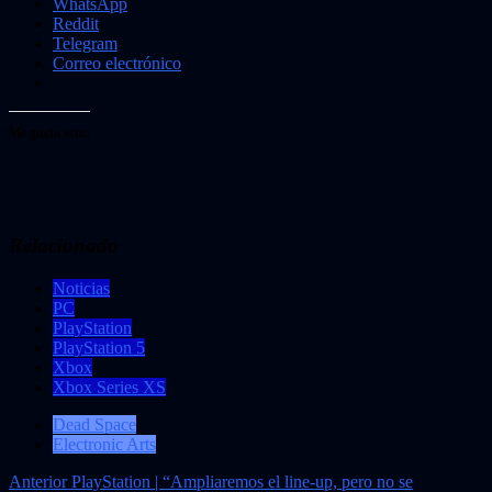
WhatsApp
Reddit
Telegram
Correo electrónico
Me gusta esto:
Relacionado
Noticias
PC
PlayStation
PlayStation 5
Xbox
Xbox Series XS
Dead Space
Electronic Arts
Navegación
Anterior
PlayStation | “Ampliaremos el line-up, pero no se