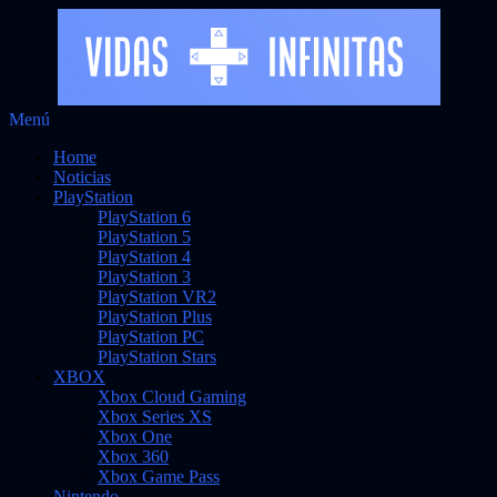
Saltar
Menú
Vidas Infinitas
al
Noticias sobre videojuegos
Home
contenido
Noticias
PlayStation
PlayStation 6
PlayStation 5
PlayStation 4
PlayStation 3
PlayStation VR2
PlayStation Plus
PlayStation PC
PlayStation Stars
XBOX
Xbox Cloud Gaming
Xbox Series XS
Xbox One
Xbox 360
Xbox Game Pass
Nintendo