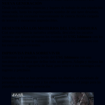
NUEVA GENERACIÓN
Desde las detalladas estancias y lugares de trabajo de una tripulación
masacrada, hasta los espeluznantes sonidos de una nave desolada,
descubrirás un escenario impresionante de ciencia ficción cargado
de tensión y momentos impredecibles.
DESENTRAÑA LOS MISTERIOS DEL USG ISHIMURA
Con una experiencia narrativa ampliada, descubre los oscuros
secretos que desencadenaron los eventos del
USG Ishimura
con los
últimos registros de la malograda tripulación y tus encuentros con
los escasos supervivientes.
IMPROVISA PARA SOBREVIVIR
Enfréntate a la pesadilla a bordo del
USG Ishimura
con una
mecánica estratégica que define todo un género. Adapta y mejora las
herramientas de ingeniería de Isaac para vencer a tus enemigos con
ingenio y precisión.
Descubre cómo se han perfeccionado los diseños, el modelado de
personajes, la iluminación y los efectos visuales en el juego para las
plataformas de nueva generación.