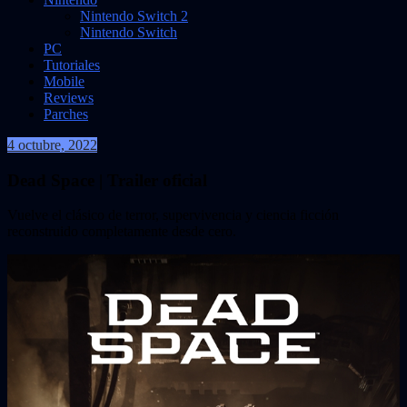
Nintendo Switch 2
Nintendo Switch
PC
Tutoriales
Mobile
Reviews
Parches
4 octubre, 2022
VidasInfinitas
Dead Space | Trailer oficial
Vuelve el clásico de terror, supervivencia y ciencia ficción
reconstruido completamente desde cero.