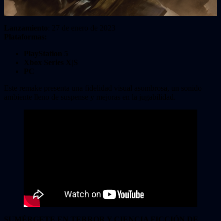
Lanzamiento
: 27 de enero de 2023
Plataformas:
PlayStation 5
Xbox Series X|S
PC
Este remake presenta una fidelidad visual asombrosa, un sonido
ambiente lleno de suspense y mejoras en la jugabilidad.
SUMÉRGETE EN TERROR Y CIENCIA FICCIÓN DE