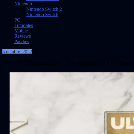
Nintendo
Nintendo Switch 2
Nintendo Switch
PC
Tutoriales
Mobile
Reviews
Parches
5 octubre, 2022
VidasInfinitas
FIFA 23 | Actualización – Title Update #1/ Live Tuni