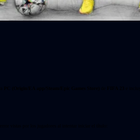
ra
PC (Origin/EA app/Steam/Epic Games Store)
de
FIFA 23
e inclu
or vistas por los jugadores al intentar iniciar el título: