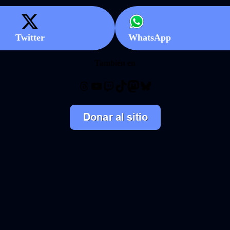
Twitter
WhatsApp
También en
Threads
YouTube
Twitch
TikTok
Mastodon
Bluesky