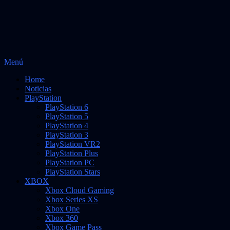
Saltar
Menú
Vidas Infinitas
al
Noticias sobre videojuegos
Home
contenido
Noticias
PlayStation
PlayStation 6
PlayStation 5
PlayStation 4
PlayStation 3
PlayStation VR2
PlayStation Plus
PlayStation PC
PlayStation Stars
XBOX
Xbox Cloud Gaming
Xbox Series XS
Xbox One
Xbox 360
Xbox Game Pass