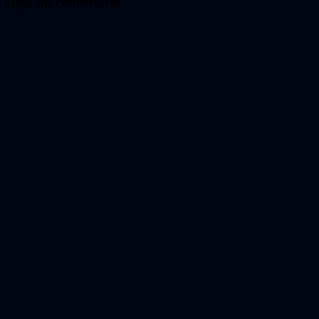
entradas
Deja un comentario