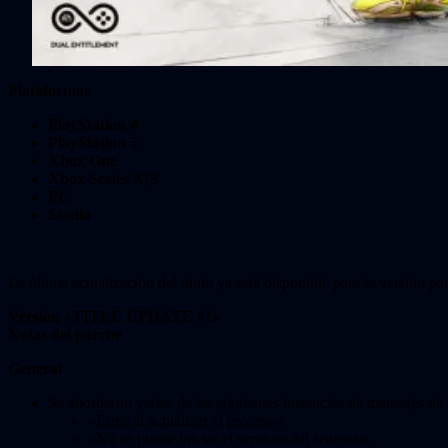
Plataformas
PlayStation 4
PlayStation 5
Xbox One
Xbox Series X|S
PC
Stadia
La última actualización del título ya está disponible para la versión pa
Versión «TITLE UPDATE #1»
Notas del parche
General
Se abordaron varias de las siguientes instancias de mensajes de err
«Error al actualizar el proceso».
«No se puede iniciar el servicio del sistema».