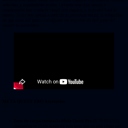
naturales y seguimiento ocular. Levanta una ceja, sonríe o
simplemente haz contacto visual con alguien, y tu avatar hará lo
mismo. Todo esto ayuda a mejorar la presencia social: la sensación
de que estás allí junto con alguien sin importar en qué parte del
mundo te encuentres.
META QUEST PRO Accesorios
Base de carga compacta Meta Quest Pro
($ 79.99 USD,
disponible el 25 de octubre): esta base dos en uno carga sus