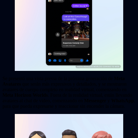
Se presentó una vista previa de la próxima generación de
Meta
Avatares
que serán más expresivos y detallados, y se mostraron
avatares de cuerpo completo en realidad virtual, comenzando en
Meta Horizon Worlds
. Fuera de la realidad virtual, están llevando
avatares al chat de video, comenzando en
Messenger
y
WhatsApp
,
para que pueda expresarse y reaccionar sin encender la cámara.