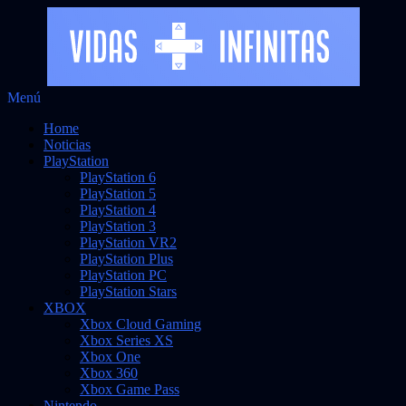
Saltar
Menú
al
Noticias sobre videojuegos
Vidas Infinitas
Home
contenido
Noticias
PlayStation
PlayStation 6
PlayStation 5
PlayStation 4
PlayStation 3
PlayStation VR2
PlayStation Plus
PlayStation PC
PlayStation Stars
XBOX
Xbox Cloud Gaming
Xbox Series XS
Xbox One
Xbox 360
Xbox Game Pass
Nintendo