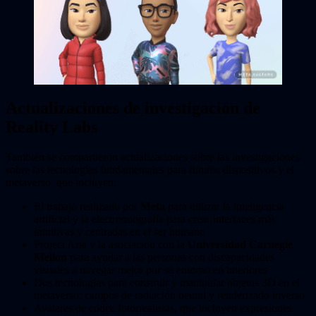
Actualizaciones de investigación de
Reality Labs
También se compartieron actualizaciones sobre las investigaciones
sobre las tecnologías fundamentales para futuros dispositivos y el
metaverso, que incluyen:
El trabajo realizado por
Meta
para utilizar la inteligencia
artificial y la electromiografía para crear interfaces más
intuitivas y centradas en el ser humano
Project Aria y la asociación con la
Universidad Carnegie
Mellon
para ayudar a las personas con discapacidades
visuales a navegar mejor por su entorno en interiores
Dos tecnologías para construir y manipular objetos 3D en el
metaverso: campos de radiación neural y renderizado inverso
Avatares de códec fotorrealistas, que incluyen expresiones