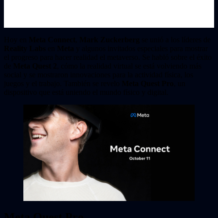
Hoy en
Meta Connect
,
Mark Zuckerberg
se unió a los líderes de
Reality Labs
en
Meta
y algunos invitados especiales para mostrar
el progreso para hacer realidad el metaverso. Se habló sobre el éxito
de
Meta Quest 2
, cómo la realidad virtual se está volviendo más
social y se mostraron innovaciones para la actividad física, los
juegos y el trabajo. También se revelo
Meta Quest Pro
, un
dispositivo que está uniendo el mundo físico y digital.
Meta Quest Pro