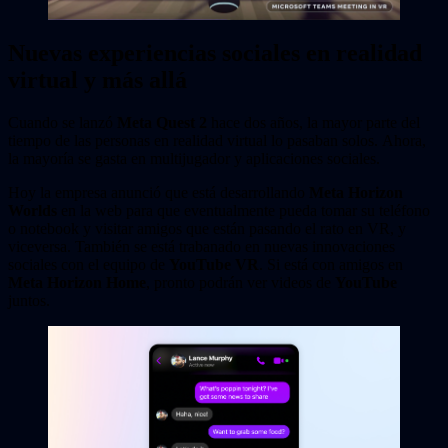
Nuevas experiencias sociales en realidad
virtual y más allá
Cuando se lanzó
Meta Quest 2
hace dos años, la mayor parte del
tiempo de las personas en realidad virtual lo pasaban solos. Ahora,
la mayoría se gasta en multijugador y aplicaciones sociales.
Hoy la empresa anunció que está desarrollando
Meta Horizon
Worlds
en la web para que eventualmente pueda tomar su teléfono
o notebook y visitar amigos que están pasando el rato en VR, y
viceversa. También se está trabanado en nuevas innovaciones
sociales con el equipo de
YouTube VR
. Si está con amigos en
Meta Horizon Home
, pronto podrán ver videos de
YouTube
juntos.