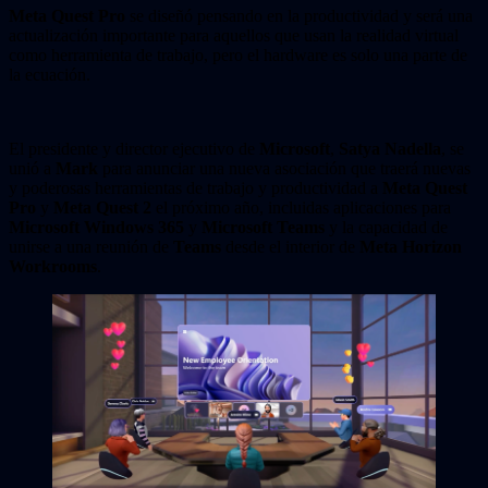
Meta Quest Pro
se diseñó pensando en la productividad y será una
actualización importante para aquellos que usan la realidad virtual
como herramienta de trabajo, pero el hardware es solo una parte de
la ecuación.
El presidente y director ejecutivo de
Microsoft
,
Satya Nadella
, se
unió a
Mark
para anunciar una nueva asociación que traerá nuevas
y poderosas herramientas de trabajo y productividad a
Meta Quest
Pro
y
Meta Quest 2
el próximo año, incluidas aplicaciones para
Microsoft Windows 365
y
Microsoft Teams
y la capacidad de
unirse a una reunión de
Teams
desde el interior de
Meta Horizon
Workrooms
.