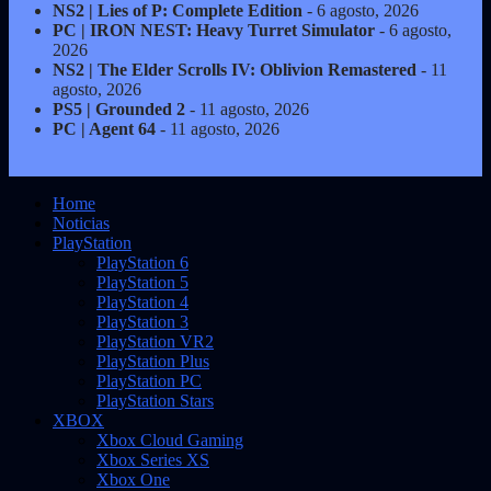
NS2 | Lies of P: Complete Edition
- 6 agosto, 2026
PC | IRON NEST: Heavy Turret Simulator
- 6 agosto,
2026
NS2 | The Elder Scrolls IV: Oblivion Remastered
- 11
agosto, 2026
PS5 | Grounded 2
- 11 agosto, 2026
PC | Agent 64
- 11 agosto, 2026
Home
Noticias
PlayStation
PlayStation 6
PlayStation 5
PlayStation 4
PlayStation 3
PlayStation VR2
PlayStation Plus
PlayStation PC
PlayStation Stars
XBOX
Xbox Cloud Gaming
Xbox Series XS
Xbox One