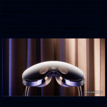
lo que reduce el tamaño de los auriculares y muestra imágenes más
nítidas. Una nueva batería curva en la parte posterior ayuda a que
Meta Quest Pro
sea un headset más equilibrado y ergonómico en
general.
Las cámaras exteriores de alta resolución capturan 4 veces más
píxeles que
Meta Quest 2
y convierten a
Meta Quest Pro
en
nuestro primer dispositivo de realidad mixta a todo color.
También es el primer headset construido por
Meta
que integra
sensores orientados hacia adentro para capturar expresiones faciales