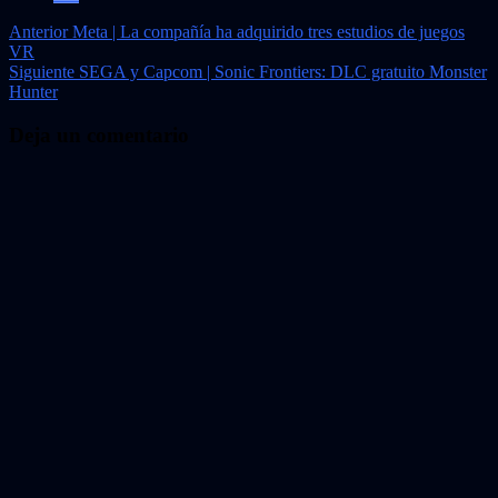
Navegación
Anterior
Meta | La compañía ha adquirido tres estudios de juegos
VR
de
Siguiente
SEGA y Capcom | Sonic Frontiers: DLC gratuito Monster
entradas
Hunter
Deja un comentario