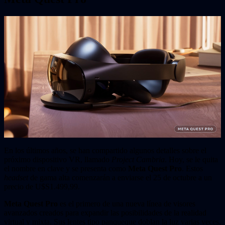
En los últimos años, se han compartido algunos detalles sobre el
próximo dispositivo VR, llamado
Project Cambria
. Hoy, se le quita
el nombre en clave y se presenta como
Meta Quest Pro
. Estos
headset
de gama alta comenzarán a enviarse el 25 de octubre a un
precio de U$S1.499,99.
Meta Quest Pro
es el primero de una nueva línea de visores
avanzados creados para expandir las posibilidades de la realidad
virtual y mixta. Sus lentes tipo panqueque doblan la luz varias veces,