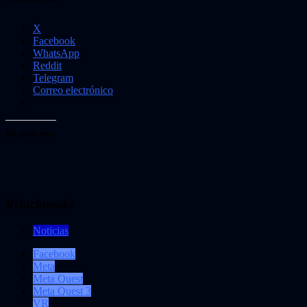
X
Facebook
WhatsApp
Reddit
Telegram
Correo electrónico
Me gusta esto:
Relacionado
Noticias
Facebook
Meta
Meta Quest
Meta Quest 3
VR