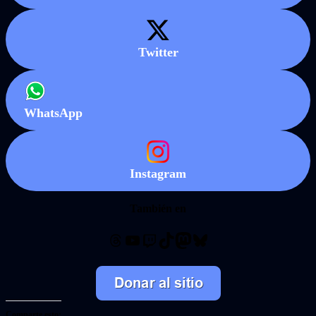
Twitter
WhatsApp
Instagram
También en
Threads
YouTube
Twitch
TikTok
Mastodon
Bluesky
Comparte esto: