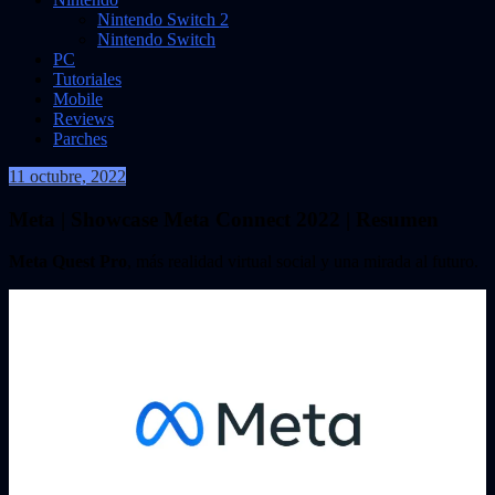
Nintendo Switch 2
Nintendo Switch
PC
Tutoriales
Mobile
Reviews
Parches
11 octubre, 2022
VidasInfinitas
Meta | Showcase Meta Connect 2022 | Resumen
Meta Quest Pro
, más realidad virtual social y una mirada al futuro.