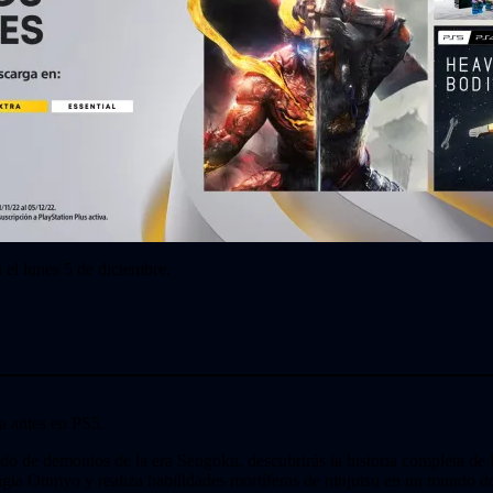
 el lunes 5 de diciembre.
a antes en PS5.
do de demonios de la era Sengoku, descubrirás la historia completa de 
agia Onmyo y realiza habilidades mortíferas de ninjutsu en un mundo 