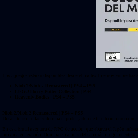
Los 3 juegos estarán disponibles desde el martes 1 de noviembre hasta
Nioh 2/Nioh 2 Remastered | PS4 – PS5
LEGO Harry Potter Collection | PS4
Heavenly Bodies | PS4 – PS5
Nioh 2/Nioh 2 Remastered | PS4 – PS5
Desata tu oscuridad y domina el poder yokai de tu interior como nunc
En esta brutal aventura de RPG de acción, que abarca el Japón infesta
próxima generación. Domina el camino del samurái, dirige potente m