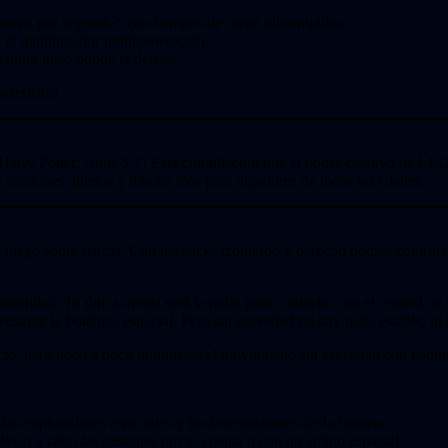
ramas por segundo* con tiempos de carga ultrarrápidos.
 el multijugador multigeneración.
ntura justo donde la dejaste.
cterística
rry Potter: Años 5-7! Esta compilación une el poder creativo de LEG
s, lecciones, duelos y mucho más para jugadores de todas las edades.
ego sobre físicas. Con los sticks izquierdo y derecho podrás controlar 
umanidad. Tu única ayuda será la radio para contactar con el control de
estigar la botánica espacial. Pero sin gravedad no hay nada estable, ni 
cio, pero poco a poco dominarás el movimiento sin gravedad con habili
los exploradores espaciales y los investigadores de la historia.
llevar a cabo las misiones por tu cuenta o con un amigo espacial.