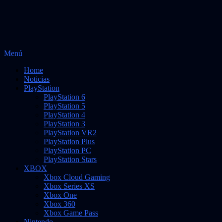
Saltar
Menú
Vidas Infinitas
al
Noticias sobre videojuegos
Home
contenido
Noticias
PlayStation
PlayStation 6
PlayStation 5
PlayStation 4
PlayStation 3
PlayStation VR2
PlayStation Plus
PlayStation PC
PlayStation Stars
XBOX
Xbox Cloud Gaming
Xbox Series XS
Xbox One
Xbox 360
Xbox Game Pass
Nintendo