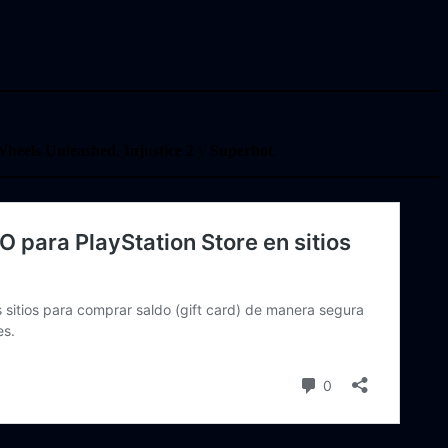
Wheels Unleashed
,
Injustice 2
y
Superhot
.