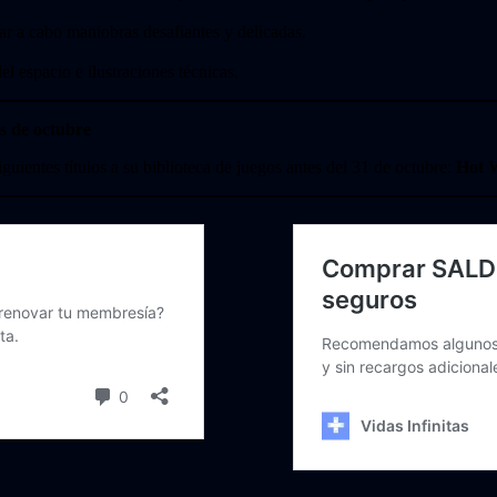
ar a cabo maniobras desafiantes y delicadas.
el espacio e ilustraciones técnicas.
s de octubre
guientes títulos a su biblioteca de juegos antes del 31 de octubre:
Hot 