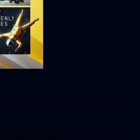
Nioh 2, incluidas tres enormes expansiones y mejoras exclusivas de la
donde la muerte siempre está a mano…