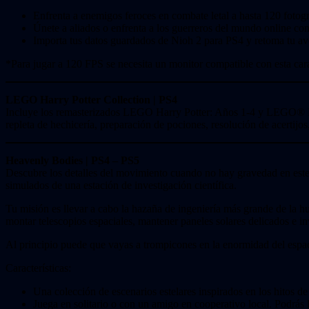
Enfrenta a enemigos feroces en combate letal a hasta 120 fotog
Únete a aliados o enfrenta a los guerreros del mundo online con
Importa tus datos guardados de Nioh 2 para PS4 y retoma tu ave
*Para jugar a 120 FPS se necesita un monitor compatible con esta cara
LEGO Harry Potter Collection | PS4
Incluye los remasterizados LEGO Harry Potter: Años 1-4 y LEGO® Ha
repleta de hechicería, preparación de pociones, resolución de acertijo
Heavenly Bodies | PS4 – PS5
Descubre los detalles del movimiento cuando no hay gravedad en este ju
simulados de una estación de investigación científica.
Tu misión es llevar a cabo la hazaña de ingeniería más grande de la h
montar telescopios espaciales, mantener paneles solares delicados e inv
Al principio puede que vayas a trompicones en la enormidad del espa
Características:
Una colección de escenarios estelares inspirados en los hitos de 
Juega en solitario o con un amigo en cooperativo local. Podrás 