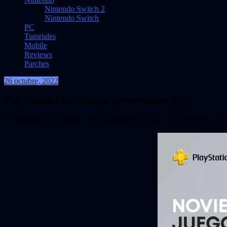
Nintendo Switch 2
Nintendo Switch
PC
Tutoriales
Mobile
Reviews
Parches
26 octubre, 2022
VidasInfinitas
PlayStation Plus | Juegos de Noviembre 2022
Se anunciaron los juegos correspondientes al mes de Noviembre 2022