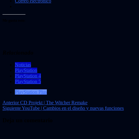
Correo electrónico
Me gusta esto:
Relacionado
Noticias
PlayStation
PlayStation 4
PlayStation 5
PlayStation Plus
Navegación
Anterior
CD Projekt | The Witcher Remake
Siguiente
YouTube | Cambios en el diseño y nuevas funciones
de
entradas
Deja un comentario