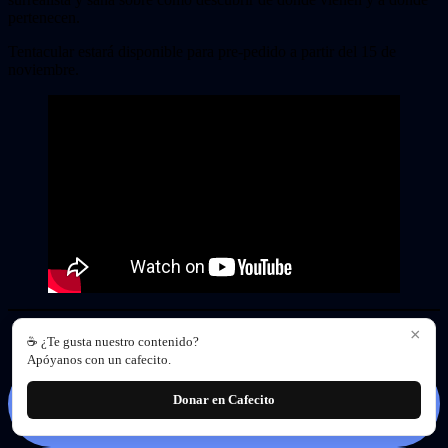
pertenecen.
Tentacular estará disponible para pre-pedido a partir del 15 de
noviembre.
×
Seguí todas las noticias de Vidas-Infinitas.com en
☕ ¿Te gusta nuestro contenido?
Apóyanos con un cafecito.
Donar en Cafecito
Facebook