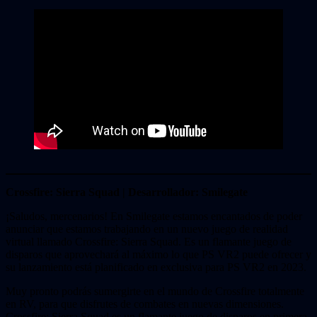
Crossfire: Sierra Squad | Desarrollador: Smilegate
¡Saludos, mercenarios! En Smilegate estamos encantados de poder
anunciar que estamos trabajando en un nuevo juego de realidad
virtual llamado Crossfire: Sierra Squad. Es un flamante juego de
disparos que aprovechará al máximo lo que PS VR2 puede ofrecer y
su lanzamiento está planificado en exclusiva para PS VR2 en 2023.
Muy pronto podrás sumergirte en el mundo de Crossfire totalmente
en RV, para que disfrutes de combates en nuevas dimensiones.
Crossfire: Sierra Squad es un flamante juego de disparos en primera