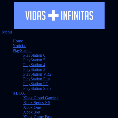
Saltar
Menú
Vidas Infinitas
al
Noticias sobre videojuegos
Home
contenido
Noticias
PlayStation
PlayStation 6
PlayStation 5
PlayStation 4
PlayStation 3
PlayStation VR2
PlayStation Plus
PlayStation PC
PlayStation Stars
XBOX
Xbox Cloud Gaming
Xbox Series XS
Xbox One
Xbox 360
Xbox Game Pass