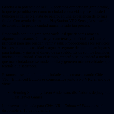
Gracias a la potencia de la PS5, podemos ofrecerte un gran detalle,
lo que te permitirá ver cómo tu ciudad cobra vida, ya sea desde las
bulliciosas calles o a vista de pájaro, en una experiencia de lo más
fluida. Con ayuda del mando PlayStation VR2 Sense, la sensación
de construir tu propia ciudad nunca ha sido tan precisa.
Empezarás con una gran zona vacía, así que deberás atraer a
algunos ciudadanos. Construye carreteras y conéctalas a la carretera
principal para que puedan venir y salir. Proporciónales los servicios
básicos, como electricidad y agua. Asegúrate de que tengan lugares
para trabajar y gastar el dinero de su sueldo. Estos son los humildes
inicios de tu ciudad. Con el tiempo, crecerá y se extenderá a medida
que más ciudadanos se muden a ella y generen más necesidades que
tendrás que satisfacer.
Estamos deseando el tipo de ciudades que crearás cuando Cities:
VR – Enhanced Edition se comercialice junto a PS VR2 el año que
viene.
Henning Sundell y Leon Andersson, diseñadores de juego de
Fast Travel Games
La reserva anticipada para
Cities VR – Enhanced Edition
estará
disponible el 15 de noviembre.