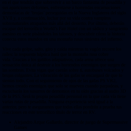
en el que tendrán que sobrevivir a un barco fantasma de pesadilla y
sus apariciones deformes, enfrentarse a horrendas encarnaciones
demoníacas de ‘brujas’ perseguidas en la Nueva Inglaterra del siglo
XVII y, a continuación, luchar por su vida contra vampiros
sobrenaturales atrapados más allá del desierto. Por último, deberán
escapar del terrorífico World’s Fair Hotel con un sádico y sangriento
asesino en serie pisándoles los talones, y descubrir cómo la historia
conecta estos mundos en una montaña rusas siniestra del infierno.
Vive cada golpe, salto, giro y caída mientras tu vagón recorre los
raíles: la respuesta háptica hará que la montaña rusa cobre
vida. Gracias a los gatillos adaptativos, cada arma ofrece una
sensación única al destruir a los horrendos enemigos que surgen de
las sombras. Evita vigas que caerán sobre ti, autobuses volcados y
brujas colgantes. La vibración de las gafas se encargará de que lo
sientas todo. Con el seguimiento de ojos de las gafas PS VR2,
hemos creado enemigos que solo se mueven cuando parpadeas, y
escucharás los susurros de demonios en tu oído gracias al audio 3D
de la PS5. Será tu propia pesadilla personal en la que cada vía tiene
varias rutas de pesadilla. Ninguna experiencia será igual a la
anterior, pero te aseguramos que todas ellas pondrán a prueba tus
reacciones en este terrorífico título de terror en RV.
Alejandro Arque Gallardo, director de juego de Supermassive
Games