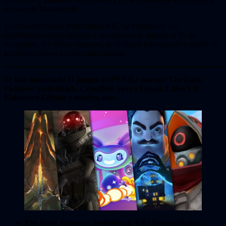
semana de lanzamiento.
En otros mercados, PlayStation VR2 se venderá en los
distribuidores participantes, y las reservas se abrirán el 15 de
noviembre. En dichas regiones, se facilitará información a través de
los distribuidores locales participantes.
Se han anunciado 11 juegos de PS VR2 nuevos: The Dark
Pictures: Switchback, Crossfire: Sierra Squad, Cities VR –
Enhanced Edition y muchos más
The Dark Pictures: Switchback VR | Desarrollador: