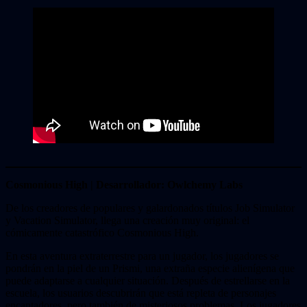
Cosmonious High | Desarrollador: Owlchemy Labs
De los creadores de populares y galardonados títulos Job Simulator
y Vacation Simulator, llega una creación muy original: el
cómicamente catastrófico Cosmonious High.
En esta aventura extraterrestre para un jugador, los jugadores se
pondrán en la piel de un Prismi, una extraña especie alienígena que
puede adaptarse a cualquier situación. Después de estrellarse en la
escuela, los usuarios descubrirán que está repleta de personajes
encantadores, pero también de misteriosos problemas. Los jugadores