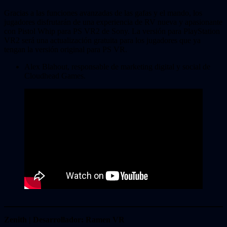
Gracias a las funciones avanzadas de las gafas y el mando, los
jugadores disfrutarán de una experiencia de RV nueva y apasionante
con Pistol Whip para PS VR2 de Sony. La versión para PlayStation
VR2 será una actualización gratuita para los jugadores que ya
tengan la versión original para PS VR.
Alex Blahout, responsable de marketing digital y social de
Cloudhead Games.
Zenith | Desarrollador: Ramen VR