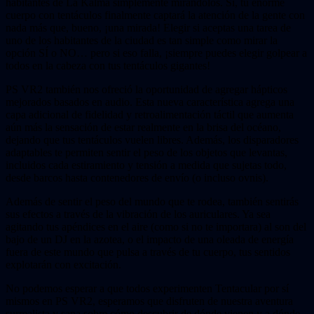
habitantes de La Kalma simplemente mirándolos. Sí, tu enorme
cuerpo con tentáculos finalmente captará la atención de la gente con
nada más que, bueno, ¡una mirada! Elegir si aceptas una tarea de
uno de los habitantes de la ciudad es tan simple como mirar la
opción SÍ o NO… pero si eso falla, ¡siempre puedes elegir golpear a
todos en la cabeza con tus tentáculos gigantes!
PS VR2 también nos ofreció la oportunidad de agregar hápticos
mejorados basados ​​en audio. Esta nueva característica agrega una
capa adicional de fidelidad y retroalimentación táctil que aumenta
aún más la sensación de estar realmente en la brisa del océano,
dejando que tus tentáculos vuelen libres. Además, los disparadores
adaptables te permiten sentir el peso de los objetos que levantas,
incluidos cada estiramiento y tensión a medida que sujetas todo,
desde barcos hasta contenedores de envío (o incluso ovnis).
Además de sentir el peso del mundo que te rodea, también sentirás
sus efectos a través de la vibración de los auriculares. Ya sea
agitando tus apéndices en el aire (como si no te importara) al son del
bajo de un DJ en la azotea, o el impacto de una oleada de energía
fuera de este mundo que pulsa a través de tu cuerpo, tus sentidos
explotarán con excitación.
No podemos esperar a que todos experimenten Tentacular por sí
mismos en PS VR2, esperamos que disfruten de nuestra aventura
surrealista y sana sobre cómo descubrir de dónde vienen y a dónde