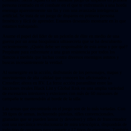
persona centrado en el combate en el que te enfrentarás a una horda
enemiga aparentemente sin fin y con una avanzada inteligencia
artificial. Se trata de un juego de disparos en primera persona
frenético y fácil de aprender. Estamos deseando mostrarte en lo que
estamos trabajando.
Asume el papel del líder de un pelotón de élite en medio de una
guerra por un arma bioquímica ultrasecreta que se ha descubierto
recientemente. ¿Quién debe ser responsable de esta arma y por qué?
Prepárate para enfrentarte a una gran resistencia por todos los
flancos a medida que luchas contra diversos enemigos astutos y
buscas incesantemente la verdad.
Al sumergirte en la acción, disfrutarás de los personajes, mapas y
movimientos de alta calidad que conocen los aficionados a
Crossfire; ahora en RV. La feroz acción paramilitar entre las
facciones rivales Black List y Global Risk en una amplia variedad
de escenarios interiores y exteriores con más de 60 misiones de
campaña te mantendrán al borde de la silla.
Las armas que encontrarás en el juego son de lo más variadas. Con
39 tipos de armas, incluyendo pistolas, rifles convencionales,
granadas que se pueden lanzar (y devolver) y rifles de francotirador
con una mecánica revolucionaria de mira telescópica, dispondrás de
todo tipo de opciones para cargarte a 17 tipos de enemigos. También