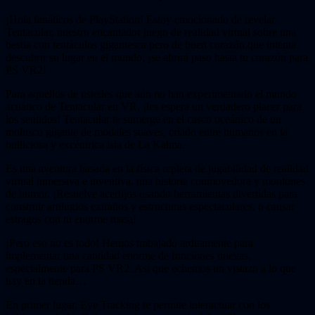
¡Hola fanáticos de PlayStation! Estoy emocionado de revelar
Tentacular, nuestro encantador juego de realidad virtual sobre una
bestia con tentáculos gigantesca pero de buen corazón que intenta
descubrir su lugar en el mundo, ¡se abrirá paso hasta tu corazón para
PS VR2!
Para aquellos de ustedes que aún no han experimentado el mundo
acuático de Tentacular en VR, ¡les espera un verdadero placer para
los sentidos! Tentacular te sumerge en el casco oceánico de un
molusco gigante de modales suaves, criado entre humanos en la
bulliciosa y excéntrica isla de La Kalma.
Es una aventura basada en la física repleta de jugabilidad de realidad
virtual inmersiva e inventiva, una historia conmovedora y montones
de humor. ¡Resuelve acertijos usando herramientas divertidas para
construir artilugios extraños y estructuras espectaculares, o causar
estragos con tu enorme masa!
¡Pero eso no es todo! Hemos trabajado arduamente para
implementar una cantidad enorme de funciones nuevas,
especialmente para PS VR2. Así que echemos un vistazo a lo que
hay en la tienda…
En primer lugar, Eye Tracking te permite interactuar con los