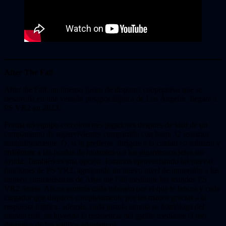
After The Fall
After the Fall, un intenso juego de disparos cooperativo que se
desarrolla en una versión posapocalíptica de Los Ángeles, llegará a
PS VR2 en 2023.
Forma un equipo con otros tres jugadores después de salir de un
campamento de supervivientes compartido con hasta 32 usuarios
simultáneamente. O, si lo prefieres, dirígete a la ciudad en solitario y
enfréntate a las hordas de mutantes o a los gigantescos jefes sin
ayuda. También es una opción. Estamos aprovechando las nuevas
funciones de PS VR2, agregando un nuevo nivel de inmersión a los
tiroteos característicos de After the Fall mediante los mandos PS
VR2 Sense. Ahora sentirás cada tobogán por el que te lances y cada
cargador que dispares completamente por las manos gracias a la
respuesta háptica; además, cada pistola simula su homóloga del
mundo real, incluyendo la resistencia del gatillo mediante el uso
dinámico de los gatillos adaptativos.