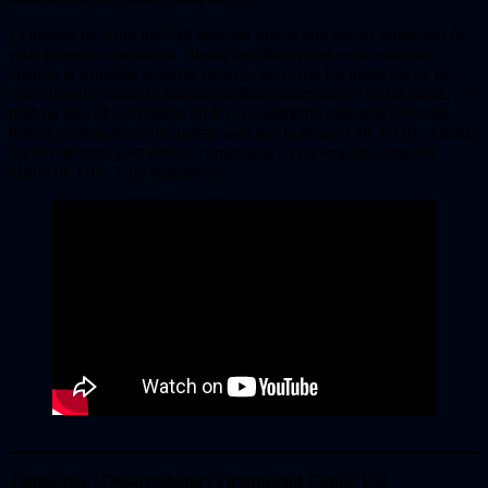
El mundo de After the Fall también ofrece una mayor sensación de
estar presente que nunca. Siente las vibraciones en tu entorno
cuando el Smasher se lanza hacia ti, así como los impactos de los
Snowbreed cuando te atacan, mediante la vibración de las gafas. Se
trata de uno de los mundo en RV visualmente más atractivos que
hemos creado, todo ello potenciado por la imagen 4K HDR. Analiza
los alrededores para detectar amenazas en un amplio campo de
visión de 110°, y no parpadees.
Tentacular | Desarrollador: Firepunchd Games UG