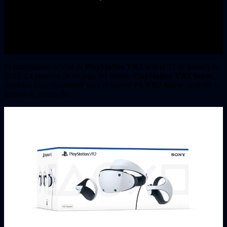
El lanzamiento oficial de
PlayStation VR2
será el 22 de febrero de
2023. La estación de recarga del mando
PlayStation VR2 Sense
,
diseñada específicamente para el mando
PS VR2 Sense
, también se
lanzará el mismo día.