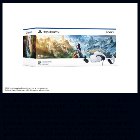
Durante esta fase inicial del lanzamiento de nuestro casco de nueva
generación, los jugadores de EE. UU., Reino Unido, Francia,
Alemania, Bélgica, Países Bajos y Luxemburgo podrán reservar
PlayStation VR2 únicamente a través de la tienda online de
PlayStation en direct.playstation.com. Las reservas se abrirán el 15
de noviembre, y los jugadores pueden registrarse para las reservas a
partir de hoy. Los pedidos realizados en direct.playstation.com de
los cascos y paquetes PlayStation VR2 se enviarán a lo largo de la