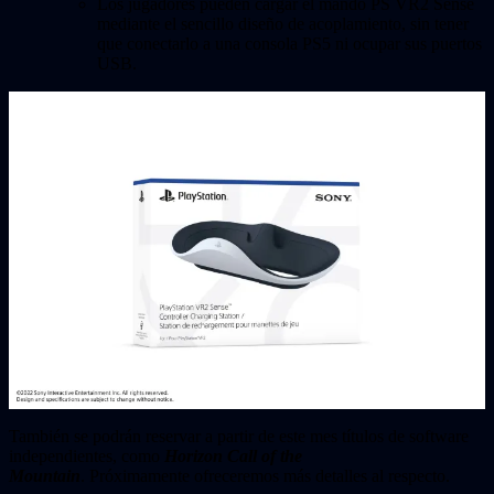
Los jugadores pueden cargar el mando PS VR2 Sense
mediante el sencillo diseño de acoplamiento, sin tener
que conectarlo a una consola PS5 ni ocupar sus puertos
USB.
También se podrán reservar a partir de este mes títulos de software
independientes, como
Horizon Call of the
Mountain
. Próximamente ofreceremos más detalles al respecto.