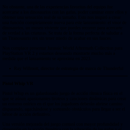
No obstante, una de las experiencias favoritas del equipo fue
acercarse a los dinosaurios con las gafas, poder caminar entre ellos y
obtener una sensación real de su tamaño. Esto nos inspiró a crear
una función completamente nueva para este lanzamiento: el visor de
dinosaurios, un museo viviente que puedes recorrer para acercarte
de verdad a las criaturas. Se trata de la forma perfecta de saludar a
un Tiranosaurio rex sin tener miedo de acabar en sus fauces.
Nos complace presentar Jurassic World Aftermath Collection para
PlayStation VR 2 y estamos deseando mostrarte mucho más a
medida que el lanzamiento se aproxima en 2023.
Ray Willmott, director de estrategia de marca de Thunderful
Pistol Whip VR
Pistol Whip es un galardonado juego de acción rítmica física en el
que se aúnan apasionantes tiroteos y canciones dinámicas para crear
un entorno onírico en el que los jugadores deberán abrirse camino
disparando, agachándose y sorteando obstáculos para llegar a ser el
héroe de acción definitivo.
Una versión mejorada del juego contará con mayor profundidad y
dimensión en la acción frenética con la vibración de las gafas y el