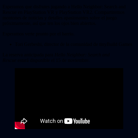
Esperamos que disfrutes jugando a Hello Neighbor: Search and
Rescue en PlayStation VR y PlayStation VR2. Compartiremos
montones de noticias y detalles apasionantes sobre el juego
próximamente, así que ten los ojos bien abiertos.
Esperamos verte pronto por el barrio.
Tori Gerbeshi, director de la comunidad de tinyBuild Games
La reserva anticipada para
Hello Neighbor: Search and
Rescue
estará disponible el 15 de noviembre.