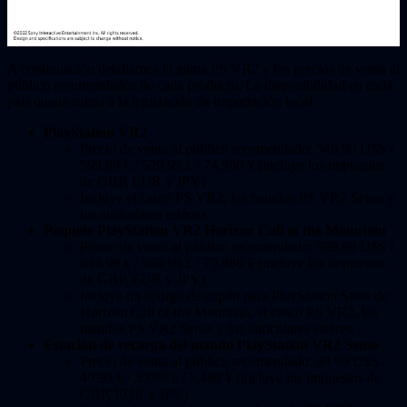
A continuación detallamos la gama PS VR2 y los precios de venta al
público recomendados de cada producto. La disponibilidad en cada
país queda sujeta a la legislación de importación local.
PlayStation VR2
Precio de venta al público recomendado: 549.99 U$S /
599.99 € / 529.99 £ / 74,980 ¥ (incluye los impuestos
de GBP, EUR y JPY)
Incluye el casco PS VR2, los mandos PS VR2 Sense y
los auriculares estéreo
Paquete PlayStation VR2 Horizon Call of the Mountain
Precio de venta al público recomendado: 599.99 U$S /
649.99 € / 569.99 £ / 79,980 ¥ (incluye los impuestos
de GBP, EUR y JPY)
Incluye un código de cupón para PlayStation Store de
Horizon Call of the Mountain, el casco PS VR2, los
mandos PS VR2 Sense y los auriculares estéreo
Estación de recarga del mando PlayStation VR2 Sense
Precio de venta al público recomendado: 49.99 U$S /
49.99 € / 39.99 £ / 5,480 ¥ (incluye los impuestos de
GBP, EUR y JPY)