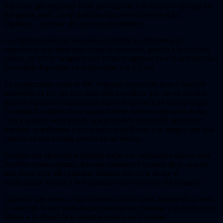
Sabemos que eres muy hábil para superar a tu vecino y escapar de
sus garras, pero, ¿se te daría tan bien en un entorno más…
digamos… realista? ¡Es hora de descubrirlo!
En colaboración con Steel Wool Studios, te ofrecemos la
experiencia más inmersiva hasta el momento, gracias a la realidad
virtual, de Hello Neighbor con Hello Neighbor: Search and Rescue,
que estará disponible en PlayStation VR y VR2.
La espeluznante cada de Mr. Peterson alcanza un nuevo nivel de
inmersión en RV; no hay nada más terrorífico que ver su familiar
sombra echársete encima justo antes de que todo se vuelva negro.
En Hello Neighbor: Search and Rescue deberás regresar a dicha
casa y ponerte en la piel de seis pequeños héroes del vecindario
mientras se enfrentan a sus miedos para liberar a su amigo, que está
cautivo en una extraña prisión en un sótano.
Tendrás que aprender a dominar todas sus habilidades únicas para
resolver rompecabezas, desvelar misterios y escapar de la casa de
una pieza, todo ello mientras intentas que no te atrape el
escalofriante vecino. ¡Nos ponemos nerviosos solo de pensarlo!
Hagas lo que hagas, evita al vecino a toda costa, aunque él no será
lo único de lo que tendrás que preocuparte mientras te esfuerzas por
liberar a tu amigo de la singular prisión en el sótano.