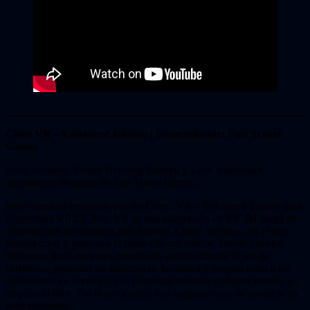
Cities VR – Enhanced Edition | Desarrollador: Fast Travel
Games
Hola, alcaldes. Somos Henning Sundell y Leon Andersson,
diseñadores de juego de Fast Travel Games.
Nos complace mostrarte por fin Cities: VR – Enhanced Edition para
Playstation VR2. Cities: VR es una adaptación en RV del juego de
construcción de ciudades más famoso, Cities: Skylines, en el que
puedes crear y gestionar la ciudad de tus sueños. Desde pueblos
diminutos hasta enormes metrópolis, podrás diseñar la red de
carreteras, gestionar las finanzas de la ciudad y proporcionar a tus
ciudadanos los servicios que necesitan mientras compras terreno y
amplías tu urbe. No te preocupes: nos aseguraremos de ayudarte en
todo momento.