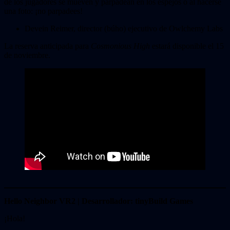
de los jugadores se mueven y parpadean en los espejos o al hacerse
una foto: ¡no parpadees!
Devein Reimer, director (búho) ejecutivo de Owlchemy Labs
La reserva anticipada para
Cosmonious High
estará disponible el 15
de noviembre.
Hello Neighbor VR2 | Desarrollador: tinyBuild Games
¡Hola!