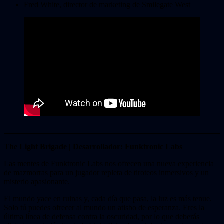
Fred White, director de marketing de Smilegate West
The Light Brigade | Desarrollador: Funktronic Labs
Las mentes de Funktronic Labs nos ofrecen una nueva experiencia
de mazmorras para un jugador repleta de tiroteos inmersivos y un
misterio apasionante.
El mundo yace en ruinas y, cada día que pasa, la luz es más tenue.
Solo tú puedes ofrecer al mundo un atisbo de esperanza. Eres la
última línea de defensa contra la oscuridad, por lo que deberás