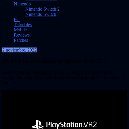
Nintendo
Nintendo Switch 2
Nintendo Switch
PC
Tutoriales
Mobile
Reviews
Parches
2 noviembre, 2022
VidasInfinitas
PS VR2 | Lanzamiento en febrero de 2023
Las reservas del headset
PS VR2
, los juegos y la estación de
recarga del mando
PS VR2 Sense
estarán disponibles más adelante
este mes.