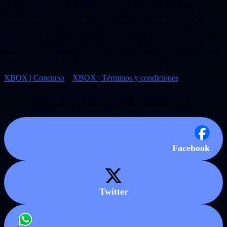
el icónico saludo «Wakanda Forever» y el traje de héroe Black
Panther, soportes de control personalizados, incluidos con cuentas
Kimoyo réplicas y amuletos personalizados de plata esterlina. Los
innovadores en ciernes también podrán participar en un nuevo plan
de estudios de MakeCode inspirado en la película, donde los
usuarios pueden aprender a escribir código para su propia actividad
jugable con el tema «Black Panther: Wakanda Forever».
XBOX | Concurso
–
XBOX | Términos y condiciones
Seguí todas las noticias de Vidas-Infinitas.com en
Facebook
Twitter