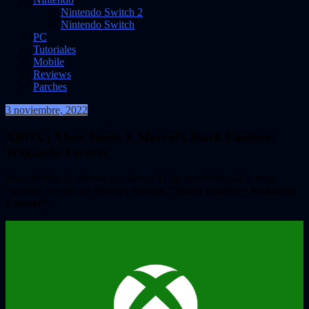
Nintendo Switch 2
Nintendo Switch
PC
Tutoriales
Mobile
Reviews
Parches
3 noviembre, 2022
VidasInfinitas
XBOX | Xbox Series X Marvel’s Black Panther:
Wakanda Forever
Para celebrar el estreno en cines el 11 de noviembre de la muy
esperada secuela de
Marvel Studios, “Black Panther: Wakanda
Forever”
.