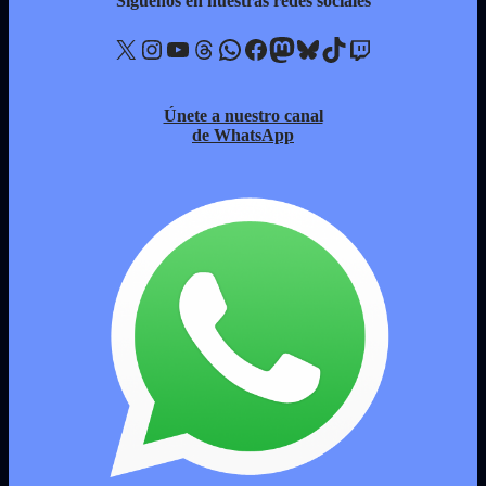
Síguenos en nuestras redes sociales
X
Instagram
YouTube
Threads
WhatsApp
Facebook
Mastodon
Bluesky
TikTok
Twitch
Únete a nuestro canal
de WhatsApp