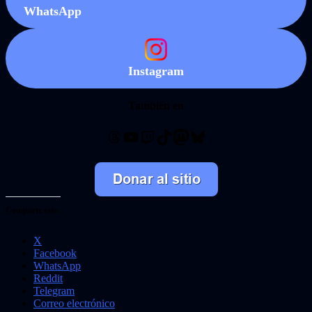
WhatsApp
Instagram
También en
Threads
YouTube
Twitch
TikTok
Mastodon
Bluesky
Comparte esto:
X
Facebook
WhatsApp
Reddit
Telegram
Correo electrónico