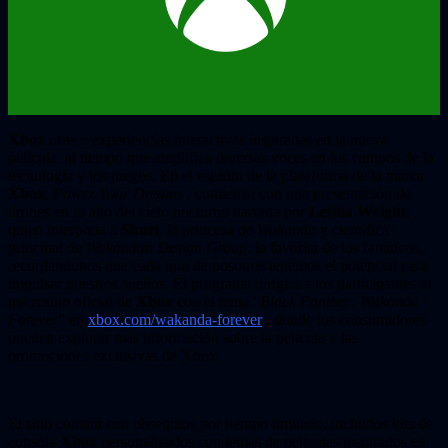
Xbox
ofrece experiencias interactivas inspiradas en la nueva
película, al tiempo que amplifica diversas voces en los campos de la
tecnología y los juegos. En el espíritu de la plataforma de la marca
Xbox
,
Power Your Dreams
, comienza con una presentación de
drones en lo alto del cielo nocturno narrada por
Letitia Wright
,
quien interpreta a
Shuri
, la princesa de
Wakanda
y científica
principal de
Wakandan Design Group
, la favorita de los fanáticos,
recordándonos que cada uno de nosotros tenemos el potencial para
impulsar nuestros sueños. El programa dirigirá a los participantes al
micrositio oficial de
Xbox
con el tema “
Black Panther: Wakanda
Forever
” en
xbox.com/wakanda-forever
, donde los consumidores
pueden explorar más información sobre la película y las
promociones exclusivas de Xbox.
El sitio contará con obsequios por tiempo limitado, incluidos kits de
consola
Xbox
personalizados con temas de películas inspirados en