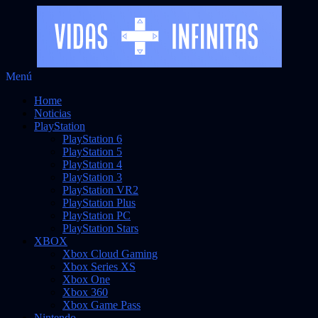
Saltar
Menú
Vidas Infinitas
al
Noticias sobre videojuegos
Home
contenido
Noticias
PlayStation
PlayStation 6
PlayStation 5
PlayStation 4
PlayStation 3
PlayStation VR2
PlayStation Plus
PlayStation PC
PlayStation Stars
XBOX
Xbox Cloud Gaming
Xbox Series XS
Xbox One
Xbox 360
Xbox Game Pass
Nintendo