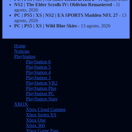
NS2 | The Elder Scrolls IV: Oblivion Remastered
- 11
agosto, 2026
PC | PS5 | XS | NS2 | EA SPORTS Madden NFL 27
- 13
agosto, 2026
PC | PS5 | XS | Wild Blue Skies
- 13 agosto, 2026
Home
Noticias
PlayStation
PlayStation 6
PlayStation 5
PlayStation 4
PlayStation 3
PlayStation VR2
PlayStation Plus
PlayStation PC
PlayStation Stars
XBOX
Xbox Cloud Gaming
Xbox Series XS
Xbox One
Xbox 360
Xbox Game Pass