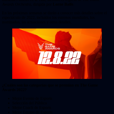
Awards Orchestra
, dirigida por
Lorne Balfe
.
En las próximas semanas se darán a conocer más detalles sobre el
espectáculo de 2022, incluidos los estrenos mundiales, los
nominados, las actuaciones y otros detalles.
¿Cuáles son las categorías que se premian en The Game
Awards 2022?
Mejor Evento de Esports
Selección del Público
Mejor Coach de Esports
Mejor Equipo de Esports