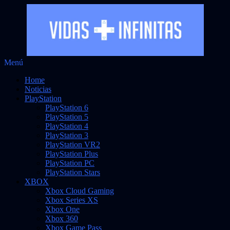
Saltar
Menú
Vidas Infinitas
al
Noticias sobre videojuegos
Home
contenido
Noticias
PlayStation
PlayStation 6
PlayStation 5
PlayStation 4
PlayStation 3
PlayStation VR2
PlayStation Plus
PlayStation PC
PlayStation Stars
XBOX
Xbox Cloud Gaming
Xbox Series XS
Xbox One
Xbox 360
Xbox Game Pass