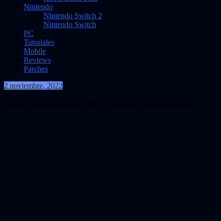
Nintendo
Nintendo Switch 2
Nintendo Switch
PC
Tutoriales
Mobile
Reviews
Parches
2 noviembre, 2022
VidasInfinitas
The Game Awards 2022 | Jueves 8 de diciembre