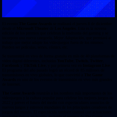
El evento
The Game Awards
se realizará el jueves 8 de diciembre
desde el
Microsoft Theater
de
Los Angeles
. Esta es la novena
edición de los premios que celebran la insdrustia del gaming y se
incorpora una nueva categoría,
Mejor Adaptación
, que premiará al
trabajo que mejor adapte los videojuegos fuera de los mismos.
Pueden ser películas, series, cómics, etc.
Se transmitirá en vivo de forma gratuita en más de 40 plataformas de
video digital diferentes, incluidas
YouTube
,
Twitch
,
Twitter
,
Facebook
y
TikTok Live
, y por primera vez en
Instagram Live
.
El programa del año pasado logró un récord de 85 millones de
transmisiones en vivo globales, lo que convirtió a
The Game
Awards
en uno de los eventos de transmisión en vivo más grandes
de Internet.
The Game Awards
reunirán a los nombres más importantes de los
videojuegos y la cultura popular para celebrar los mejores juegos de
2022 y prever el futuro del medio con espectaculares anuncios de
nuevos juegos y estrenos mundiales de los principales creadores de
juegos del mundo. El espectáculo también contará con actuaciones
musicales únicas en la vida, incluido el regreso de
The Game