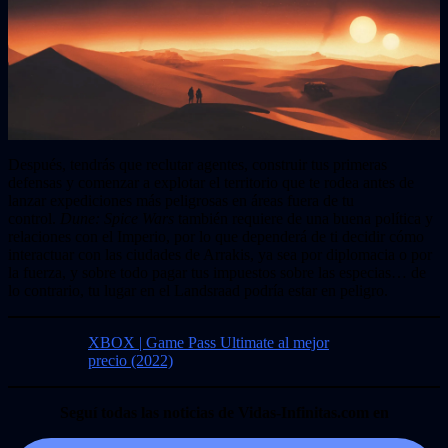
Después, tendrás que reclutar agentes, construir tus primeras
defensas y comenzar a explotar el territorio que te rodea antes de
lanzar expediciones más peligrosas en áreas fuera de tu
control.
Dune: Spice Wars
también requiere de una buena política y
relaciones con el Imperio, por lo que dependerá de ti decidir cómo
interactuar con las ciudades de Arrakis, ya sea por diplomacia o por
la fuerza, y sobre todo pagar tus impuestos sobre las especias… de
lo contrario, tu lugar en el Landsraad podría estar en peligro.
XBOX | Game Pass Ultimate al mejor
precio (2022)
Seguí todas las noticias de Vidas-Infinitas.com en