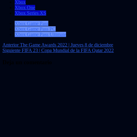
Xbox
Xbox One
Xbox Series XS
Xbox Game Pass
Xbox Game Pass PC
Xbox Game Pass Ultimate
Navegación
Anterior
The Game Awards 2022 | Jueves 8 de diciembre
Siguiente
FIFA 23 | Copa Mundial de la FIFA Qatar 2022
de
entradas
Deja un comentario