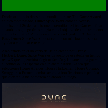
Desde su anuncio de estreno mundial durante
The Game Awards
en diciembre pasado,
Dune: Spice Wars
entró en Acceso
anticipado el 26 de abril, lo que le permitió a
Shiro Games
refinar
su ambicioso juego de estrategia con el objetivo de un lanzamiento
completo en 2023. Ahora con su próxima llegada a
PC Game
Pass
,
Dune: Spice Wars
podrá contar con más jugadores para
ayudar a continuar este viaje.
Ambientado en el universo de
Dune
creado por
Frank
Herbert
,
Dune: Spice Wars
es un juego de estrategia en tiempo
real 4X que te permitirá elegir tu facción y lanzarte a una guerra por
el control de las especias en el planeta Arrakis. Ya sea que
selecciones House Atreides, House Harkonnen, House Corrino,
Smugglers o Fremen, tendrás acceso a bonificaciones específicas
que dictarán la mejor manera de abordar el juego.