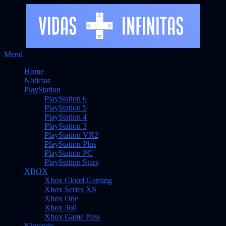
Saltar
Menú
Vidas Infinitas
al
Noticias sobre videojuegos
Home
contenido
Noticias
PlayStation
PlayStation 6
PlayStation 5
PlayStation 4
PlayStation 3
PlayStation VR2
PlayStation Plus
PlayStation PC
PlayStation Stars
XBOX
Xbox Cloud Gaming
Xbox Series XS
Xbox One
Xbox 360
Xbox Game Pass
Nintendo