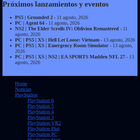
Próximos lanzamientos y eventos
PS5 | Grounded 2
- 11 agosto, 2026
PC | Agent 64
- 11 agosto, 2026
NS2 | The Elder Scrolls IV: Oblivion Remastered
- 11
agosto, 2026
PC | PS5 | XS | Hell Let Loose: Vietnam
- 13 agosto, 2026
PC | PS5 | XS | Emergency Room Simulator
- 13 agosto,
2026
PC | PS5 | XS | NS2 | EA SPORTS Madden NFL 27
- 13
agosto, 2026
Home
Noticias
PlayStation
PlayStation 6
PlayStation 5
PlayStation 4
PlayStation 3
PlayStation VR2
PlayStation Plus
PlayStation PC
PlayStation Stars