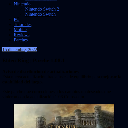
Nintendo
Nintendo Switch 2
Nintendo Switch
PC
Tutoriales
Mobile
Reviews
Parches
15 diciembre, 2022
VidasInfinitas
Elden Ring | Parche 1.08.1
Aviso de distribución de actualizaciones
Esta nueva actualización trae ajustes de equilibrio para
mejorar la
estabilidad del juego.
Este parche trae correcciones a los cambios no deseados que
vinieron con la actualización 1.08 Colosseum .