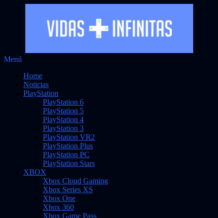
Saltar
Menú
Vidas Infinitas
al
Noticias sobre videojuegos
Home
contenido
Noticias
PlayStation
PlayStation 6
PlayStation 5
PlayStation 4
PlayStation 3
PlayStation VR2
PlayStation Plus
PlayStation PC
PlayStation Stars
XBOX
Xbox Cloud Gaming
Xbox Series XS
Xbox One
Xbox 360
Xbox Game Pass