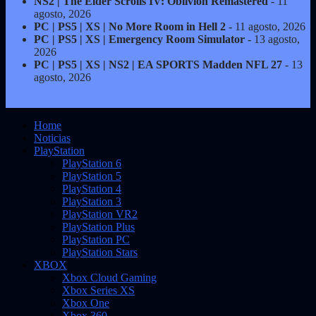
NS2 | The Elder Scrolls IV: Oblivion Remastered
- 11
agosto, 2026
PC | PS5 | XS | No More Room in Hell 2
- 11 agosto, 2026
PC | PS5 | XS | Emergency Room Simulator
- 13 agosto,
2026
PC | PS5 | XS | NS2 | EA SPORTS Madden NFL 27
- 13
agosto, 2026
Home
Noticias
PlayStation
PlayStation 6
PlayStation 5
PlayStation 4
PlayStation 3
PlayStation VR2
PlayStation Plus
PlayStation PC
PlayStation Stars
XBOX
Xbox Cloud Gaming
Xbox Series XS
Xbox One
Xbox 360