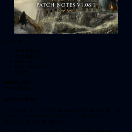
Plataformas
PlayStation 4
PlayStation 5
Xbox One
Xbox Series X|S
Steam
Versión 1.08.1
Notas del parche
cambios de juego
– Se corrigió un error que cambiaba el comportamiento de ataque
agachado de las armas diestras cuando se sujetaban armas
específicas con la mano izquierda.
– Se corrigió un error que impedía que las posiciones de otros