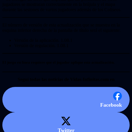
jugadores se mostraran correctamente en la brújula y el mapa
durante las sesiones de varios jugadores además de los Coliseos.
El número de versión de esta actualización que se muestra en la
esquina inferior derecha de la pantalla de título será el siguiente:
Versión de la aplicación. 1.08.1
Versión de regulación. 1.08.1
El juego en línea requiere que el jugador aplique esta actualización.
Seguí todas las noticias de Vidas-Infinitas.com en
Facebook
Twitter