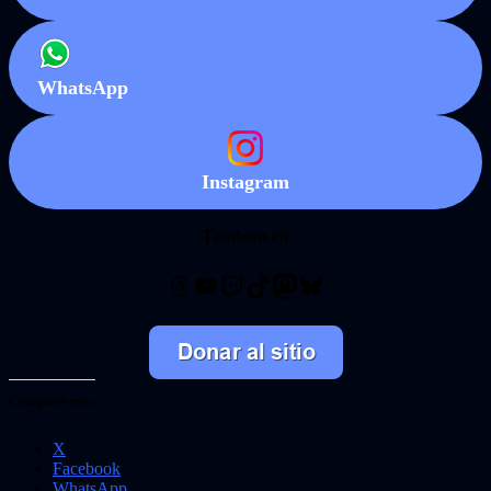
WhatsApp
Instagram
También en
Threads
YouTube
Twitch
TikTok
Mastodon
Bluesky
Comparte esto:
X
Facebook
WhatsApp