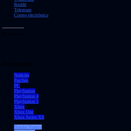
Reddit
Telegram
Correo electrónico
Me gusta esto:
Relacionado
Noticias
Parches
PC
PlayStation
PlayStation 4
PlayStation 5
Xbox
Xbox One
Xbox Series XS
Bandai Namco