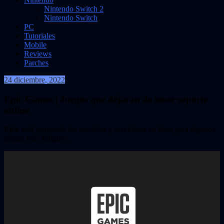
Nintendo Switch 2
Nintendo Switch
PC
Tutoriales
Mobile
Reviews
Parches
24 diciembre, 2022
VidasInfinitas
Epic Games | Juegos que dejaran de tener soporte
online
Epic
está apagando los servicios y servidores en línea para algunos
juegos más antiguos.