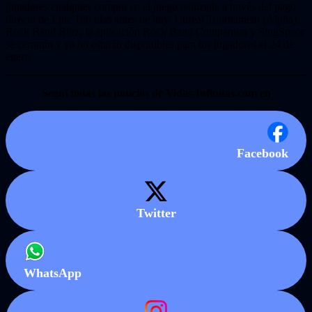
jugadores cualquier compra en el juego realizada a través del pago
directo de Epic 180 días antes de hoy. Unreal Tournament (Alpha),
Rock Band Blitz, la aplicación Rock Band Companion y SingSpace
se cerrarán y ya no estarán disponibles para los jugadores el 24 de
enero.
Seguí todas las noticias de Vidas-Infinitas.com en
Facebook
Twitter
WhatsApp