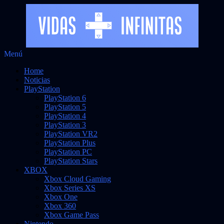
Saltar
Menú
Vidas Infinitas
al
Noticias sobre videojuegos
Home
contenido
Noticias
PlayStation
PlayStation 6
PlayStation 5
PlayStation 4
PlayStation 3
PlayStation VR2
PlayStation Plus
PlayStation PC
PlayStation Stars
XBOX
Xbox Cloud Gaming
Xbox Series XS
Xbox One
Xbox 360
Xbox Game Pass
Nintendo