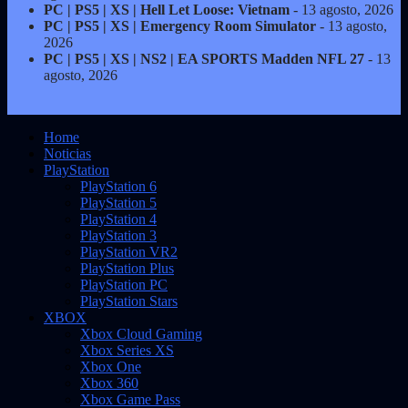
PC | PS5 | XS | Hell Let Loose: Vietnam
- 13 agosto, 2026
PC | PS5 | XS | Emergency Room Simulator
- 13 agosto,
2026
PC | PS5 | XS | NS2 | EA SPORTS Madden NFL 27
- 13
agosto, 2026
Home
Noticias
PlayStation
PlayStation 6
PlayStation 5
PlayStation 4
PlayStation 3
PlayStation VR2
PlayStation Plus
PlayStation PC
PlayStation Stars
XBOX
Xbox Cloud Gaming
Xbox Series XS
Xbox One
Xbox 360
Xbox Game Pass