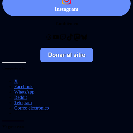
Instagram
También en
Threads
YouTube
Twitch
TikTok
Mastodon
Bluesky
Comparte esto:
X
Facebook
WhatsApp
Reddit
Telegram
Correo electrónico
Me gusta esto: