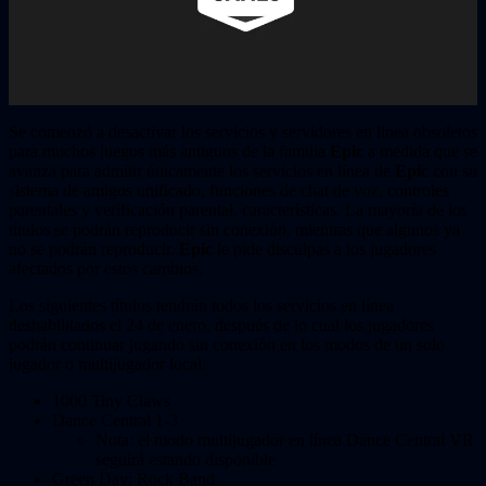
Se comenzó a desactivar los servicios y servidores en línea obsoletos
para muchos juegos más antiguos de la familia
Epic
a medida que se
avanza para admitir únicamente los servicios en línea de
Epic
con su
sistema de amigos unificado, funciones de chat de voz, controles
parentales y verificación parental. características. La mayoría de los
títulos se podrán reproducir sin conexión, mientras que algunos ya
no se podrán reproducir.
Epic
le pide disculpas a los jugadores
afectados por estos cambios.
Los siguientes títulos tendrán todos los servicios en línea
deshabilitados el 24 de enero, después de lo cual los jugadores
podrán continuar jugando sin conexión en los modos de un solo
jugador o multijugador local:
1000 Tiny Claws
Dance Central 1-3
Nota: el modo multijugador en línea Dance Central VR
seguirá estando disponible
Green Day: Rock Band