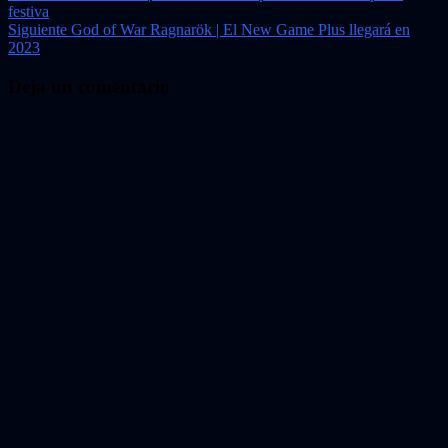
festiva
de
Siguiente
God of War Ragnarök | El New Game Plus llegará en
entradas
2023
Deja un comentario