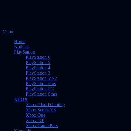
Saltar
Menú
Vidas Infinitas
al
Noticias sobre videojuegos
Home
contenido
Noticias
PlayStation
PlayStation 6
PlayStation 5
PlayStation 4
PlayStation 3
PlayStation VR2
PlayStation Plus
PlayStation PC
PlayStation Stars
XBOX
Xbox Cloud Gaming
Xbox Series XS
Xbox One
Xbox 360
Xbox Game Pass
Nintendo