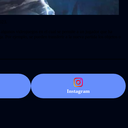
023.
n algunos videojuegos en el cual se permite a un jugador que ha
ga. Por ejemplo, se pueden transferir a la nueva partida los objetos o
Instagram