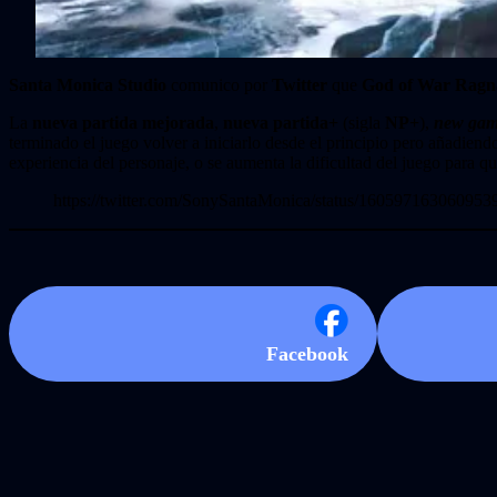
Santa Monica Studio
comunico por
Twitter
que
God of War Ragn
La
nueva partida mejorada
,
nueva partida+
​ (sigla
NP+
),
new gam
terminado el juego volver a iniciarlo desde el principio pero añadiendo
experiencia del personaje, o se aumenta la dificultad del juego para q
https://twitter.com/SonySantaMonica/status/160597163060953
Facebook