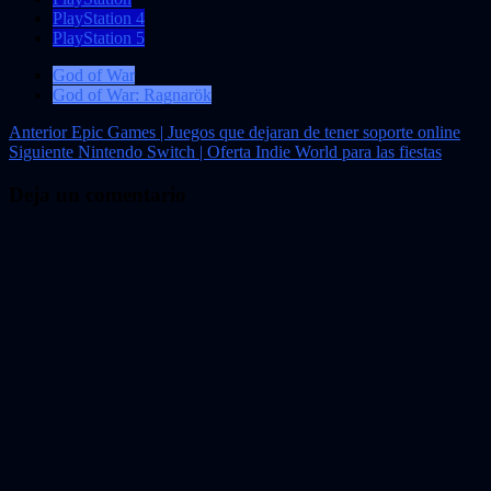
PlayStation 4
PlayStation 5
God of War
God of War: Ragnarök
Navegación
Anterior
Epic Games | Juegos que dejaran de tener soporte online
Siguiente
Nintendo Switch | Oferta Indie World para las fiestas
de
entradas
Deja un comentario