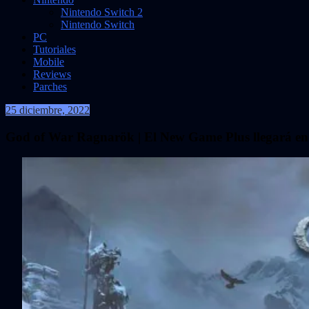
Nintendo Switch 2
Nintendo Switch
PC
Tutoriales
Mobile
Reviews
Parches
25 diciembre, 2022
VidasInfinitas
God of War Ragnarök | El New Game Plus llegará en