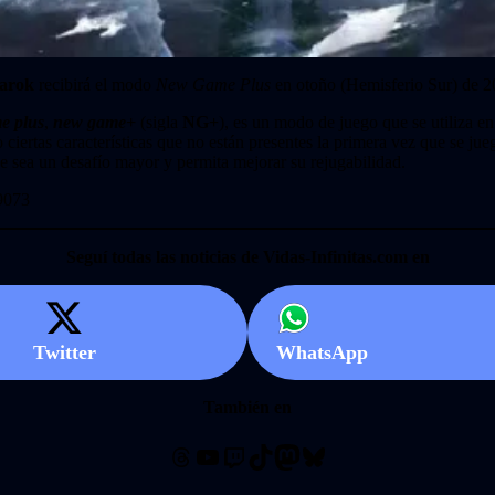
arok
recibirá el modo
New Game Plus
en otoño (Hemisferio Sur) de 2
e plus
,
new game+
(sigla
NG+
), es un modo de juego que se utiliza e
 ciertas características que no están presentes la primera vez que se jue
ue sea un desafío mayor y permita mejorar su rejugabilidad.
9073
Seguí todas las noticias de Vidas-Infinitas.com en
Twitter
WhatsApp
También en
Threads
YouTube
Twitch
TikTok
Mastodon
Bluesky